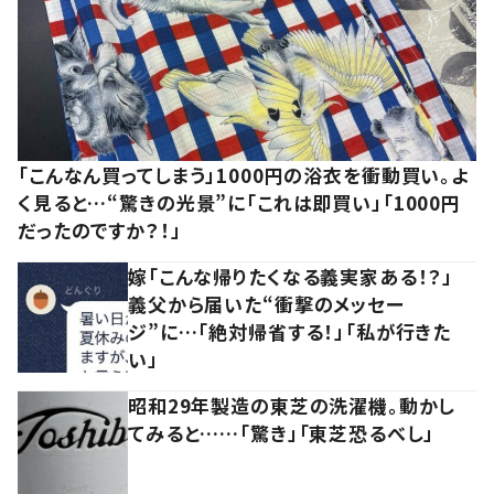
「こんなん買ってしまう」1000円の浴衣を衝動買い。よ
く見ると…“驚きの光景”に「これは即買い」「1000円
だったのですか？！」
嫁「こんな帰りたくなる義実家ある！？」
義父から届いた“衝撃のメッセー
ジ”に…「絶対帰省する！」「私が行きた
い」
昭和29年製造の東芝の洗濯機。動かし
てみると……「驚き」「東芝恐るべし」