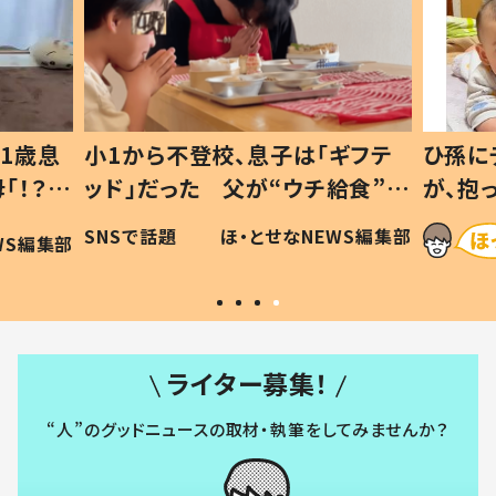
1歳息
小1から不登校、息子は「ギフテ
ひ孫に
「！？」
ッド」だった 父が“ウチ給食”を
が、抱
に「可愛
作り続ける理由とは #令和の親
「涙が
SNSで話題
ほ・とせなNEWS編集部
WS編集部
#令和の子
い」
ライター募集！
“人”のグッドニュースの取材・執筆をしてみませんか？