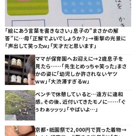
「絵にあう言葉を書きなさい」息子の”まさかの解
答”に…母「正解でよいでしょうか？」→衝撃の光景に
「声出して笑ったｗ」「天才だと思います」
ママが保育園へお迎えに→2歳息子を
見たら……「先生とめっちゃ笑った」まさ
かの姿に「幼児しか許されないヤツ
ww」「大渋滞すぎるw」
ベンチで休憩していると…遠方に違和
感。その後、近付いてきたモノに……「ぐ
ぅわぁッッッ」「やばいよ…」
京都・祇園祭で2,000円で買った着物→