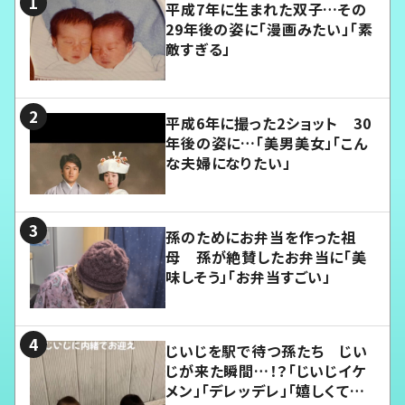
平成7年に生まれた双子…その
29年後の姿に「漫画みたい」「素
敵すぎる」
平成6年に撮った2ショット 30
年後の姿に…「美男美女」「こん
な夫婦になりたい」
孫のためにお弁当を作った祖
母 孫が絶賛したお弁当に「美
味しそう」「お弁当すごい」
じいじを駅で待つ孫たち じい
じが来た瞬間…！？「じいじイケ
メン」「デレッデレ」「嬉しくて可