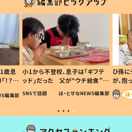
1歳息
小1から不登校、息子は「ギフテ
ひ孫に
「！？」
ッド」だった 父が“ウチ給食”を
が、抱
に「可愛
作り続ける理由とは #令和の親
「涙が
SNSで話題
ほ・とせなNEWS編集部
WS編集部
#令和の子
い」