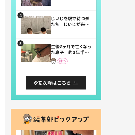
賛したお弁当に「美
味しそう」「お弁当す
ごい」
じいじを駅で待つ孫
たち じいじが来た
瞬間…！？「じいじイ
ケメン」「デレッデレ」
「嬉しくて可愛くてた
生後8ヶ月で亡くなっ
まらない」「幸せにな
た息子 約3年半
れる」
後、当時の妻の日記
に書いてあった本音
とは
6位以降はこちら