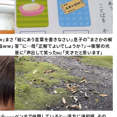
w」まさ
「絵にあう言葉を書きなさい」息子の”まさかの解
るww」
答”に…母「正解でよいでしょうか？」→衝撃の光
景に「声出して笑ったｗ」「天才だと思います」
たら……
ベンチで休憩していると…遠方に違和感。その