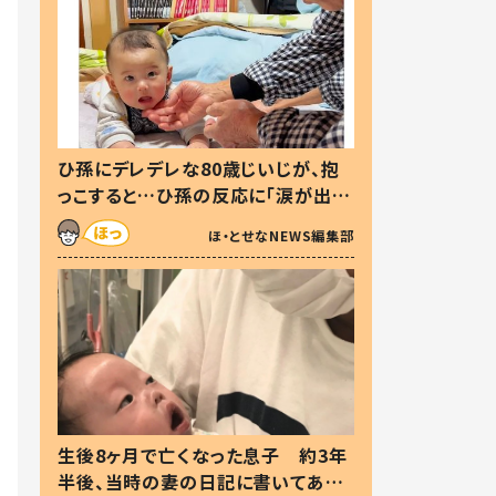
ひ孫にデレデレな80歳じいじが、抱
っこすると…ひ孫の反応に「涙が出ま
した」「可愛くて仕方ない」
ほ・とせなNEWS編集部
生後8ヶ月で亡くなった息子 約3年
半後、当時の妻の日記に書いてあっ