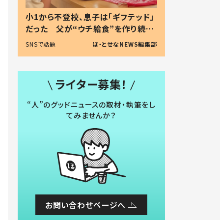
小1から不登校、息子は「ギフテッド」
だった 父が“ウチ給食”を作り続け
る理由とは #令和の親 #令和の子
SNSで話題
ほ・とせなNEWS編集部
ライター募集！
“人”のグッドニュースの取材・執筆をし
てみませんか？
お問い合わせページへ