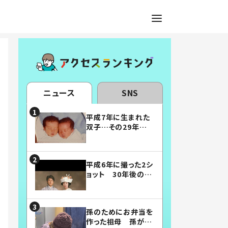
ニュース
SNS
平成7年に生まれた
双子…その29年後
の姿に「漫画みたい」
「素敵すぎる」
平成6年に撮った2シ
ョット 30年後の姿
に…「美男美女」「こ
んな夫婦になりた
い」
孫のためにお弁当を
作った祖母 孫が絶