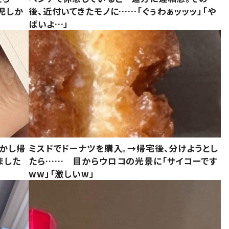
児しか
後、近付いてきたモノに……「ぐぅわぁッッッ」「や
ばいよ…」
しかし帰
ミスドでドーナツを購入。→帰宅後、分けようとし
ました
たら…… 目からウロコの光景に「サイコーです
ww」「激しいw」