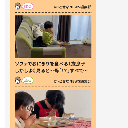
た本音とは
ほ・とせなNEWS編集部
ソファでおにぎりを食べる1歳息子
しかしよく見ると…母「！？」すべてを
察した母の投稿に「可愛いから許
ほ・とせなNEWS編集部
す！」「現行犯〜」