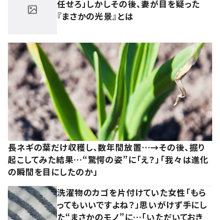
任せろ」しかしその後、妻が目を疑った
『まさかの光景』とは
長ネギの葉だけ収穫し、数年間放置…→その後、掘り
起こしてみた結果…“驚愕の姿”に「え？」「我々は進化
の瞬間を目にしたのか」
洗濯物のカゴを片付けていた女性「もら
ってもいいですよね？」思いがけず手にし
た“まさかのモノ”に…「いただいておき