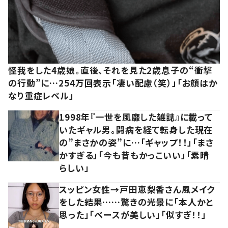
怪我をした4歳娘。直後、それを見た2歳息子の“衝撃
の行動”に…254万回表示「凄い配慮（笑）」「お顔はか
なり重症レベル」
1998年『一世を風靡した雑誌』に載って
いたギャル男。闘病を経て転身した現在
の”まさかの姿”に…「ギャップ！！」「まさ
かすぎる」「今も昔もかっこいい」「素晴
らしい」
スッピン女性→戸田恵梨香さん風メイク
をした結果……驚きの光景に「本人かと
思った」「ベースが美しい」「似すぎ！！」