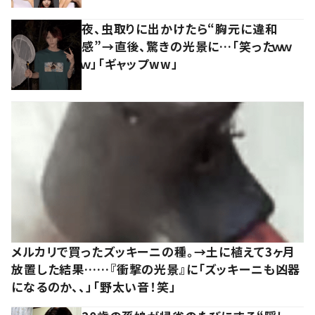
夜、虫取りに出かけたら“胸元に違和
感”→直後、驚きの光景に…「笑ったｗｗ
ｗ」「ギャップww」
メルカリで買ったズッキーニの種。→土に植えて3ヶ月
放置した結果……『衝撃の光景』に「ズッキーニも凶器
になるのか、、」「野太い音！笑」