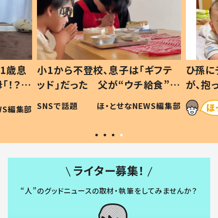
1歳息
小1から不登校、息子は「ギフテ
ひ孫に
「！？」
ッド」だった 父が“ウチ給食”を
が、抱
に「可愛
作り続ける理由とは #令和の親
「涙が
SNSで話題
ほ・とせなNEWS編集部
WS編集部
#令和の子
い」
ライター募集！
“人”のグッドニュースの取材・執筆をしてみませんか？