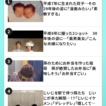
平成7年に生まれた双子…その
29年後の姿に「漫画みたい」「素
敵すぎる」
平成6年に撮った2ショット 30
年後の姿に…「美男美女」「こん
な夫婦になりたい」
孫のためにお弁当を作った祖
母 孫が絶賛したお弁当に「美
味しそう」「お弁当すごい」
じいじを駅で待つ孫たち じい
じが来た瞬間…！？「じいじイケ
メン」「デレッデレ」「嬉しくて可