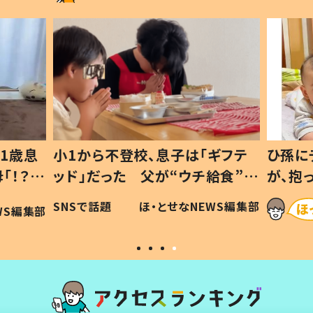
1歳息
小1から不登校、息子は「ギフテ
ひ孫に
「！？」
ッド」だった 父が“ウチ給食”を
が、抱
に「可愛
作り続ける理由とは #令和の親
「涙が
SNSで話題
ほ・とせなNEWS編集部
WS編集部
#令和の子
い」