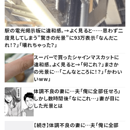
駅の電光掲示板に違和感。→よく見ると……思わず二
度見してしまう”驚きの光景”に93万表示「なんだこ
れ！？」「壊れちゃった？」
スーパーで買ったシャインマスカットに
違和感。よく見ると→「何これ？」まさか
の光景に…「こんなところに！？」「かわい
いww」
体調不良の妻に…夫「俺に全部任せろ」
しかし数時間後「なにこれ…」妻が目に
した光景とは
【続き】体調不良の妻に…夫「俺に全部