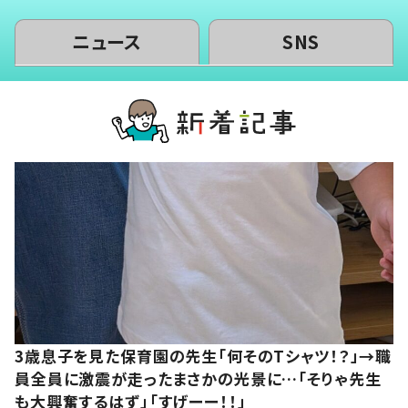
ニュース
SNS
3歳息子を見た保育園の先生「何そのTシャツ！？」→職
員全員に激震が走ったまさかの光景に…「そりゃ先生
も大興奮するはず」「すげーー！！」