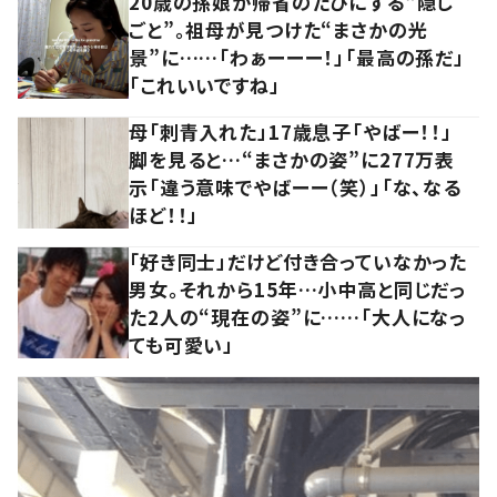
20歳の孫娘が帰省のたびにする“隠し
ごと”。祖母が見つけた“まさかの光
景”に……「わぁーーー！」「最高の孫だ」
「これいいですね」
母「刺青入れた」17歳息子「やばー！！」
脚を見ると…“まさかの姿”に277万表
示「違う意味でやばーー（笑）」「な、なる
ほど！！」
「好き同士」だけど付き合っていなかった
男女。それから15年…小中高と同じだっ
た2人の“現在の姿”に……「大人になっ
ても可愛い」