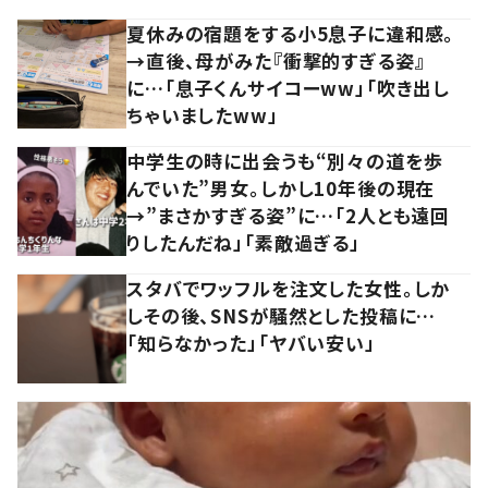
夏休みの宿題をする小5息子に違和感。
→直後、母がみた『衝撃的すぎる姿』
に…「息子くんサイコーww」「吹き出し
ちゃいましたww」
中学生の時に出会うも“別々の道を歩
んでいた”男女。しかし10年後の現在
→”まさかすぎる姿”に…「2人とも遠回
りしたんだね」「素敵過ぎる」
スタバでワッフルを注文した女性。しか
しその後、SNSが騒然とした投稿に…
「知らなかった」「ヤバい安い」