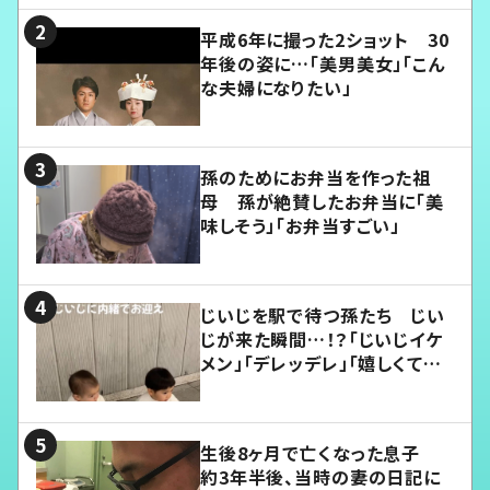
平成6年に撮った2ショット 30
年後の姿に…「美男美女」「こん
な夫婦になりたい」
孫のためにお弁当を作った祖
母 孫が絶賛したお弁当に「美
味しそう」「お弁当すごい」
じいじを駅で待つ孫たち じい
じが来た瞬間…！？「じいじイケ
メン」「デレッデレ」「嬉しくて可
愛くてたまらない」「幸せになれ
る」
生後8ヶ月で亡くなった息子
約3年半後、当時の妻の日記に