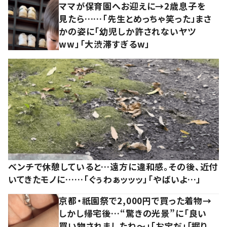
ママが保育園へお迎えに→2歳息子を
見たら……「先生とめっちゃ笑った」まさ
かの姿に「幼児しか許されないヤツ
ww」「大渋滞すぎるw」
ベンチで休憩していると…遠方に違和感。その後、近付
いてきたモノに……「ぐぅわぁッッッ」「やばいよ…」
京都・祇園祭で2,000円で買った着物→
しかし帰宅後…“驚きの光景”に「良い
買い物されましたね～」「お宝だ」「掘り