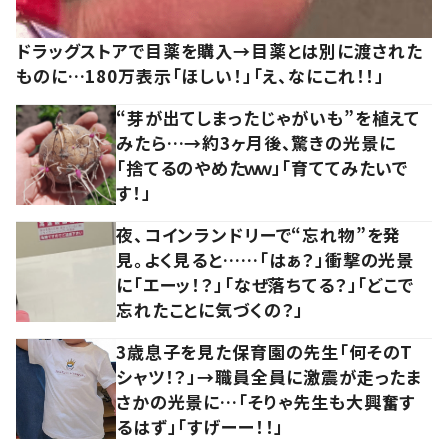
ドラッグストアで目薬を購入→目薬とは別に渡された
ものに…180万表示「ほしい！」「え、なにこれ！！」
“芽が出てしまったじゃがいも”を植えて
みたら…→約3ヶ月後、驚きの光景に
「捨てるのやめたｗｗ」「育ててみたいで
す！」
夜、コインランドリーで“忘れ物”を発
見。よく見ると……「はぁ？」衝撃の光景
に「エーッ！？」「なぜ落ちてる？」「どこで
忘れたことに気づくの？」
3歳息子を見た保育園の先生「何そのT
シャツ！？」→職員全員に激震が走ったま
さかの光景に…「そりゃ先生も大興奮す
るはず」「すげーー！！」