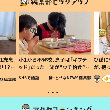
1歳息
小1から不登校、息子は「ギフテ
ひ孫に
「！？」
ッド」だった 父が“ウチ給食”を
が、抱
に「可愛
作り続ける理由とは #令和の親
「涙が
SNSで話題
ほ・とせなNEWS編集部
WS編集部
#令和の子
い」