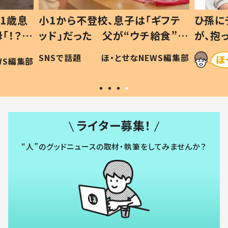
1歳息
小1から不登校、息子は「ギフテ
ひ孫に
「！？」
ッド」だった 父が“ウチ給食”を
が、抱
に「可愛
作り続ける理由とは #令和の親
「涙が
SNSで話題
ほ・とせなNEWS編集部
WS編集部
#令和の子
い」
ライター募集！
“人”のグッドニュースの取材・執筆をしてみませんか？