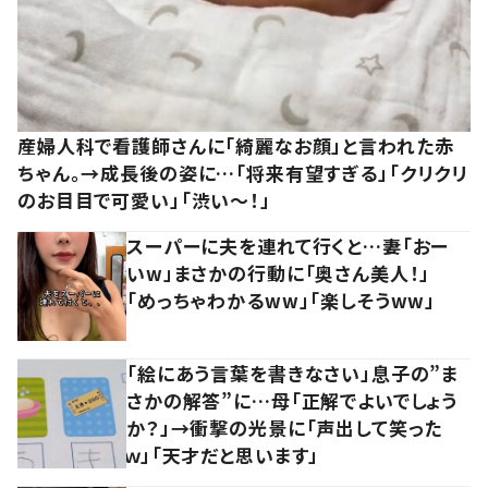
産婦人科で看護師さんに「綺麗なお顔」と言われた赤
ちゃん。→成長後の姿に…「将来有望すぎる」「クリクリ
のお目目で可愛い」「渋い～！」
スーパーに夫を連れて行くと…妻「おー
いw」まさかの行動に「奥さん美人！」
「めっちゃわかるww」「楽しそうww」
「絵にあう言葉を書きなさい」息子の”ま
さかの解答”に…母「正解でよいでしょう
か？」→衝撃の光景に「声出して笑った
ｗ」「天才だと思います」