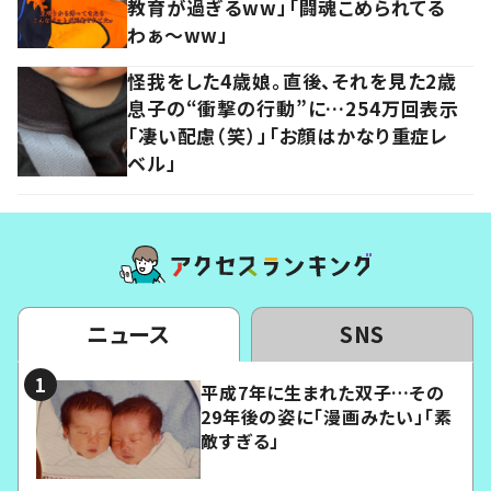
教育が過ぎるww」「闘魂こめられてる
わぁ～ww」
怪我をした4歳娘。直後、それを見た2歳
息子の“衝撃の行動”に…254万回表示
「凄い配慮（笑）」「お顔はかなり重症レ
ベル」
ニュース
SNS
平成7年に生まれた双子…その
29年後の姿に「漫画みたい」「素
敵すぎる」