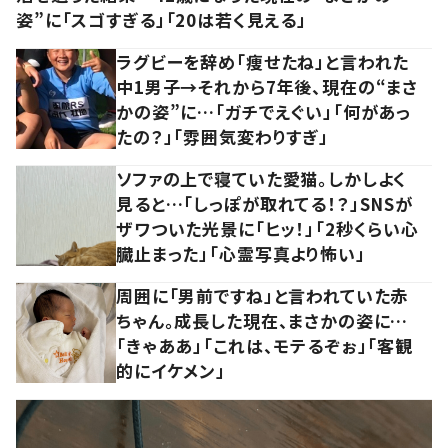
姿”に「スゴすぎる」「20は若く見える」
ラグビーを辞め「痩せたね」と言われた
中1男子→それから7年後、現在の“まさ
かの姿”に…「ガチでえぐい」「何があっ
たの？」「雰囲気変わりすぎ」
ソファの上で寝ていた愛猫。しかしよく
見ると…「しっぽが取れてる！？」SNSが
ザワついた光景に「ヒッ！」「2秒くらい心
臓止まった」「心霊写真より怖い」
周囲に「男前ですね」と言われていた赤
ちゃん。成長した現在、まさかの姿に…
「きゃああ」「これは、モテるぞぉ」「客観
的にイケメン」