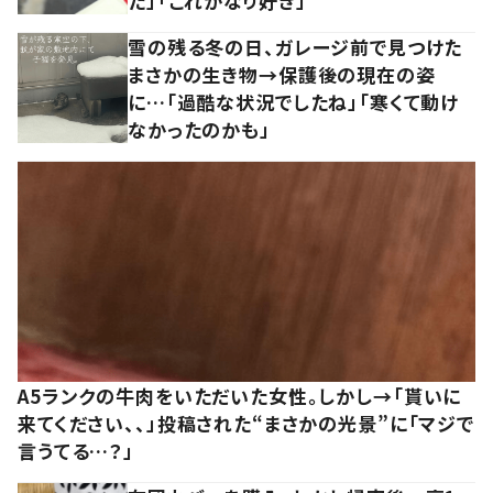
た」「これかなり好き」
雪の残る冬の日、ガレージ前で見つけた
まさかの生き物→保護後の現在の姿
に…「過酷な状況でしたね」「寒くて動け
なかったのかも」
A5ランクの牛肉をいただいた女性。しかし→「貰いに
来てください、、」投稿された“まさかの光景”に「マジで
言うてる…？」