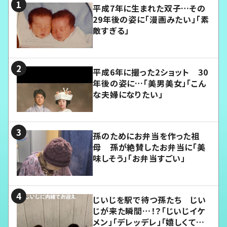
平成7年に生まれた双子…その
29年後の姿に「漫画みたい」「素
敵すぎる」
平成6年に撮った2ショット 30
年後の姿に…「美男美女」「こん
な夫婦になりたい」
孫のためにお弁当を作った祖
母 孫が絶賛したお弁当に「美
味しそう」「お弁当すごい」
じいじを駅で待つ孫たち じい
じが来た瞬間…！？「じいじイケ
メン」「デレッデレ」「嬉しくて可