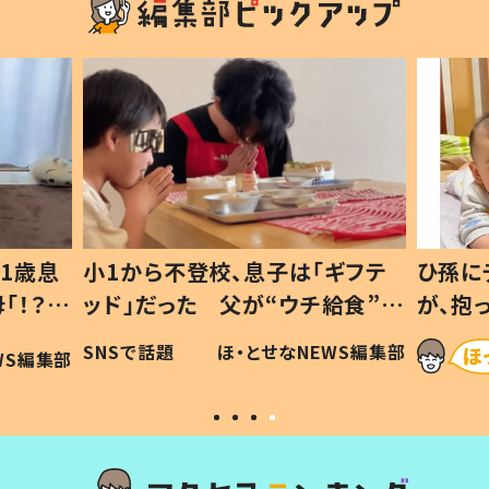
1歳息
小1から不登校、息子は「ギフテ
ひ孫に
「！？」
ッド」だった 父が“ウチ給食”を
が、抱
に「可愛
作り続ける理由とは #令和の親
「涙が
SNSで話題
ほ・とせなNEWS編集部
WS編集部
#令和の子
い」