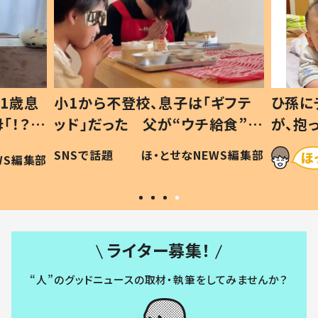
1歳息
小1から不登校、息子は「ギフテ
ひ孫に
「！？」
ッド」だった 父が“ウチ給食”を
が、抱
に「可愛
作り続ける理由とは #令和の親
「涙が
SNSで話題
ほ・とせなNEWS編集部
WS編集部
#令和の子
い」
ライター募集！
“人”のグッドニュースの取材・執筆をしてみませんか？