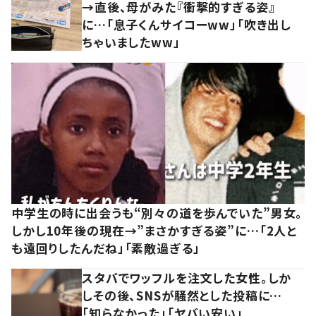
→直後、母がみた『衝撃的すぎる姿』
に…「息子くんサイコーww」「吹き出し
ちゃいましたww」
中学生の時に出会うも“別々の道を歩んでいた”男女。
しかし10年後の現在→”まさかすぎる姿”に…「2人と
も遠回りしたんだね」「素敵過ぎる」
スタバでワッフルを注文した女性。しか
しその後、SNSが騒然とした投稿に…
「知らなかった」「ヤバい安い」