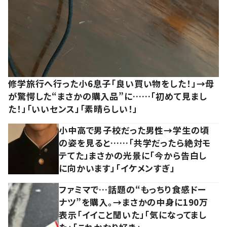
修学旅行へ行った小6息子「良い買い物をした！」→母
が驚愕した“まさかの購入品”に……「初めて見まし
た！」「いいセンス」「素晴らしい！」
小中高で男子校だった男性→学生の頃
の姿を見ると……「共学だったら絶対モ
テてた」まさかの光景に「今から告白し
に向かいます」「イケメンすぎ」
ファミマで…話題の“もっちり食感ドー
ナツ”を購入。→まさかの中身に190万
表示「イイこと聞いた」「気になってまし