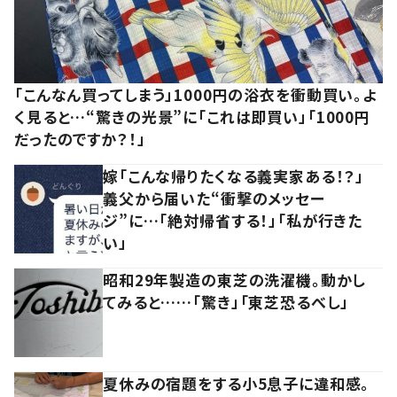
「こんなん買ってしまう」1000円の浴衣を衝動買い。よ
く見ると…“驚きの光景”に「これは即買い」「1000円
だったのですか？！」
嫁「こんな帰りたくなる義実家ある！？」
義父から届いた“衝撃のメッセー
ジ”に…「絶対帰省する！」「私が行きた
い」
昭和29年製造の東芝の洗濯機。動かし
てみると……「驚き」「東芝恐るべし」
夏休みの宿題をする小5息子に違和感。