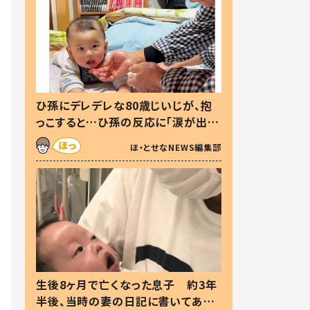
ひ孫にデレデレな80歳じいじが、抱
っこすると…ひ孫の反応に「涙が出ま
した」「可愛くて仕方ない」
ほ・とせなNEWS編集部
生後8ヶ月で亡くなった息子 約3年
半後、当時の妻の日記に書いてあっ