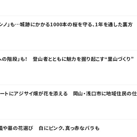
シノ」も…城跡にかかる1000本の桜を守る、1年を通した裏方
への階段」も！ 登山者とともに魅力を掘り起こす“里山づくり”
ルートにアジサイ畑が花を添える 岡山・浅口市に地域住民の仕
儀や墓の花選び 白にピンク、真っ赤なバラも