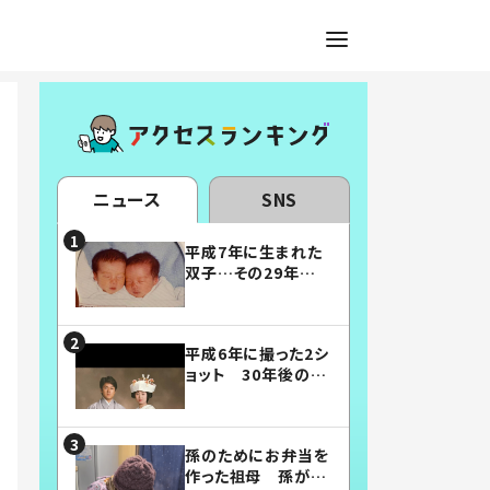
ニュース
SNS
平成7年に生まれた
双子…その29年後
の姿に「漫画みたい」
「素敵すぎる」
平成6年に撮った2シ
ョット 30年後の姿
に…「美男美女」「こ
んな夫婦になりた
い」
孫のためにお弁当を
作った祖母 孫が絶