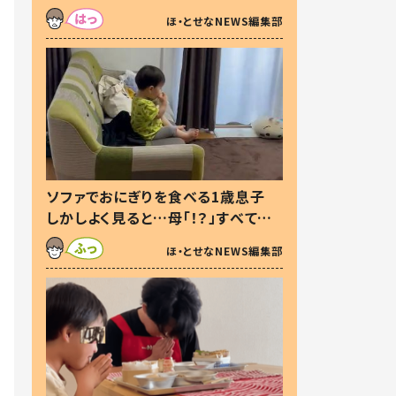
た本音とは
ほ・とせなNEWS編集部
ソファでおにぎりを食べる1歳息子
しかしよく見ると…母「！？」すべてを
察した母の投稿に「可愛いから許
ほ・とせなNEWS編集部
す！」「現行犯〜」