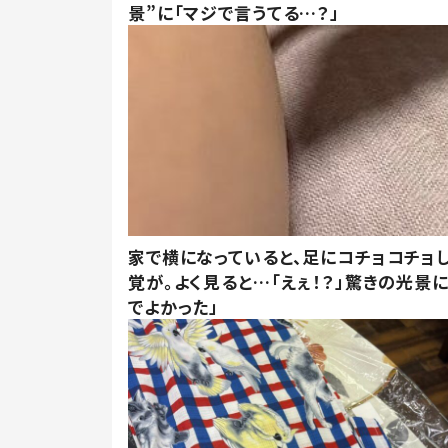
景”に「マジで言うてる…？」
家で横になっていると、足にコチョコチョ
覚が。よく見ると…「えぇ！？」驚きの光景
でよかった」