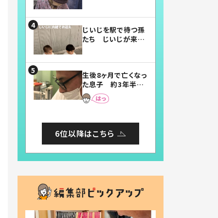
賛したお弁当に「美
味しそう」「お弁当す
ごい」
じいじを駅で待つ孫
たち じいじが来た
瞬間…！？「じいじイ
ケメン」「デレッデレ」
「嬉しくて可愛くてた
生後8ヶ月で亡くなっ
まらない」「幸せにな
た息子 約3年半
れる」
後、当時の妻の日記
に書いてあった本音
とは
6位以降はこちら