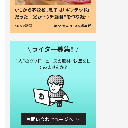
小1から不登校、息子は「ギフテッド」
だった 父が“ウチ給食”を作り続け
る理由とは #令和の親 #令和の子
SNSで話題
ほ・とせなNEWS編集部
ライター募集！
“人”のグッドニュースの取材・執筆をし
てみませんか？
お問い合わせページへ