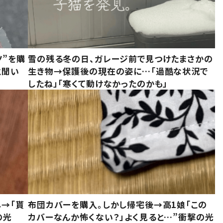
ツ”を購
雪の残る冬の日、ガレージ前で見つけたまさかの
と聞い
生き物→保護後の現在の姿に…「過酷な状況で
したね」「寒くて動けなかったのかも」
し→「貰
布団カバーを購入。しかし帰宅後→高1娘「この
の光
カバーなんか怖くない？」よく見ると…”衝撃の光