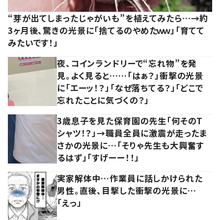
“芽が出てしまったじゃがいも”を植えてみたら…→約
3ヶ月後、驚きの光景に「捨てるのやめたｗｗ」「育てて
みたいです！」
夜、コインランドリーで“忘れ物”を発
見。よく見ると……「はぁ？」衝撃の光景
に「エーッ！？」「なぜ落ちてる？」「どこで
忘れたことに気づくの？」
3歳息子を見た保育園の先生「何そのT
シャツ！？」→職員全員に激震が走ったま
さかの光景に…「そりゃ先生も大興奮す
るはず」「すげーー！！」
実家解体中…作業員に話しかけられた
男性。直後、目撃した衝撃の光景に…
「えっ」