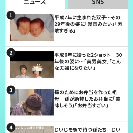
ニュース
SNS
平成7年に生まれた双子…その
29年後の姿に「漫画みたい」「素
敵すぎる」
平成6年に撮った2ショット 30
年後の姿に…「美男美女」「こん
な夫婦になりたい」
孫のためにお弁当を作った祖
母 孫が絶賛したお弁当に「美
味しそう」「お弁当すごい」
じいじを駅で待つ孫たち じい