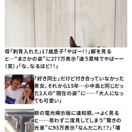
母「刺青入れた」17歳息子「やばー！！」脚を見る
と…“まさかの姿”に277万表示「違う意味でやばーー
（笑）」「な、なるほど！！」
「好き同士」だけど付き合っていなかった
男女。それから15年…小中高と同じだっ
た2人の“現在の姿”に……「大人になっ
ても可愛い」
駅の電光掲示板に違和感。→よく見る
と……思わず二度見してしまう”驚きの
光景”に93万表示「なんだこれ！？」「壊