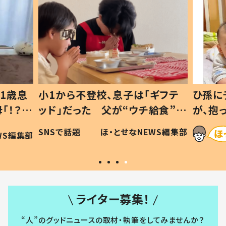
1歳息
小1から不登校、息子は「ギフテ
ひ孫に
「！？」
ッド」だった 父が“ウチ給食”を
が、抱
に「可愛
作り続ける理由とは #令和の親
「涙が
SNSで話題
ほ・とせなNEWS編集部
WS編集部
#令和の子
い」
ライター募集！
“人”のグッドニュースの取材・執筆をしてみませんか？