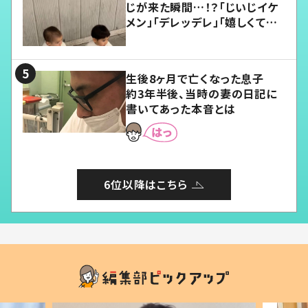
じが来た瞬間…！？「じいじイケ
メン」「デレッデレ」「嬉しくて可
愛くてたまらない」「幸せになれ
る」
生後8ヶ月で亡くなった息子
約3年半後、当時の妻の日記に
書いてあった本音とは
6位以降はこちら