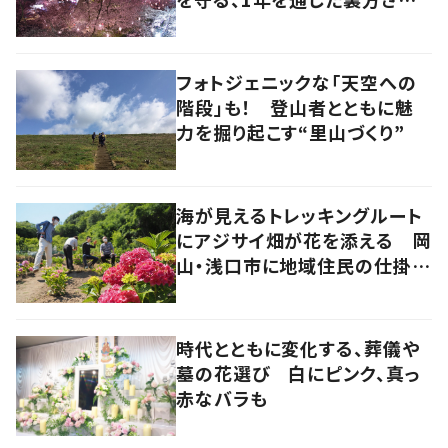
の地道な努力と愛情
フォトジェニックな「天空への
階段」も！ 登山者とともに魅
力を掘り起こす“里山づくり”
海が見えるトレッキングルート
にアジサイ畑が花を添える 岡
山・浅口市に地域住民の仕掛け
た新スポット！
時代とともに変化する、葬儀や
墓の花選び 白にピンク、真っ
赤なバラも