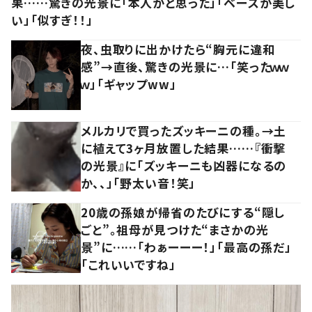
果……驚きの光景に「本人かと思った」「ベースが美し
い」「似すぎ！！」
夜、虫取りに出かけたら“胸元に違和
感”→直後、驚きの光景に…「笑ったｗｗ
ｗ」「ギャップww」
メルカリで買ったズッキーニの種。→土
に植えて3ヶ月放置した結果……『衝撃
の光景』に「ズッキーニも凶器になるの
か、、」「野太い音！笑」
20歳の孫娘が帰省のたびにする“隠し
ごと”。祖母が見つけた“まさかの光
景”に……「わぁーーー！」「最高の孫だ」
「これいいですね」