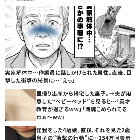
実家解体中…作業員に話しかけられた男性。直後、目
撃した衝撃の光景に…「えっ」
里帰り出産から帰宅した妻子。→夫が用
意した“ベビーベッド”を見ると…「英才
教育が過ぎるww」「闘魂こめられてる
わぁ～ww」
怪我をした4歳娘。直後、それを見た2歳
息子の“衝撃の行動”に…254万回表示