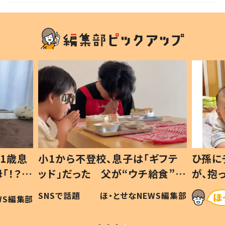
1歳息
小1から不登校、息子は「ギフテ
ひ孫に
「！？」
ッド」だった 父が“ウチ給食”を
が、抱
に「可愛
作り続ける理由とは #令和の親
「涙が
SNSで話題
ほ・とせなNEWS編集部
WS編集部
#令和の子
い」