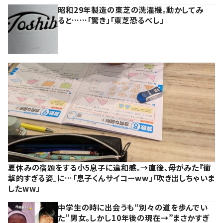
昭和29年製造の東芝の洗濯機。動かしてみ
ると……「驚き」「東芝恐るべし」
夏休みの宿題をする小5息子に違和感。→直後、母がみた『衝
撃的すぎる姿』に…「息子くんサイコーww」「吹き出しちゃいま
したww」
中学生の時に出会うも“別々の道を歩んでい
た”男女。しかし10年後の現在→”まさかすぎ