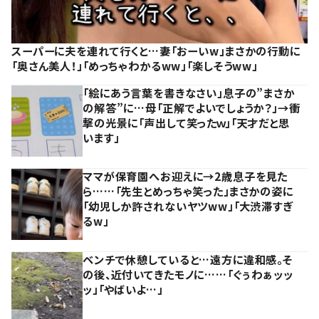
スーパーに夫を連れて行くと…妻「おーいw」まさかの行動に
「奥さん美人！」「めっちゃわかるww」「楽しそうww」
「絵にあう言葉を書きなさい」息子の”まさか
の解答”に…母「正解でよいでしょうか？」→衝
撃の光景に「声出して笑ったｗ」「天才だと思
います」
ママが保育園へお迎えに→2歳息子を見た
ら……「先生とめっちゃ笑った」まさかの姿に
「幼児しか許されないヤツww」「大渋滞すぎ
るw」
ベンチで休憩していると…遠方に違和感。そ
の後、近付いてきたモノに……「ぐぅわぁッッ
ッ」「やばいよ…」