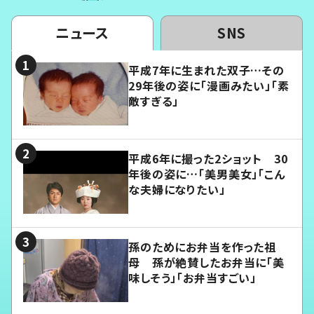
ニュース
SNS
平成7年に生まれた双子…その
29年後の姿に「漫画みたい」「素
敵すぎる」
平成6年に撮った2ショット 30
年後の姿に…「美男美女」「こん
な夫婦になりたい」
孫のためにお弁当を作った祖
母 孫が絶賛したお弁当に「美
味しそう」「お弁当すごい」