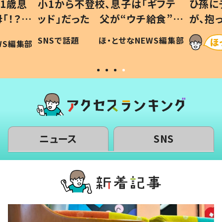
1歳息
小1から不登校、息子は「ギフテ
ひ孫に
「！？」
ッド」だった 父が“ウチ給食”を
が、抱
に「可愛
作り続ける理由とは #令和の親
「涙が
SNSで話題
ほ・とせなNEWS編集部
WS編集部
#令和の子
い」
ニュース
SNS