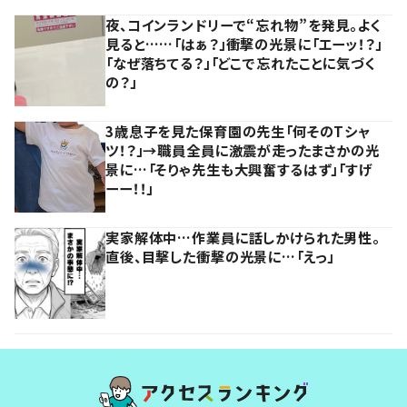
夜、コインランドリーで“忘れ物”を発見。よく
見ると……「はぁ？」衝撃の光景に「エーッ！？」
「なぜ落ちてる？」「どこで忘れたことに気づく
の？」
3歳息子を見た保育園の先生「何そのTシャ
ツ！？」→職員全員に激震が走ったまさかの光
景に…「そりゃ先生も大興奮するはず」「すげ
ーー！！」
実家解体中…作業員に話しかけられた男性。
直後、目撃した衝撃の光景に…「えっ」