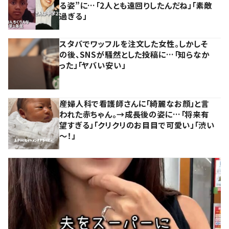
る姿”に…「2人とも遠回りしたんだね」「素敵
過ぎる」
スタバでワッフルを注文した女性。しかしそ
の後、SNSが騒然とした投稿に…「知らなか
った」「ヤバい安い」
産婦人科で看護師さんに「綺麗なお顔」と言
われた赤ちゃん。→成長後の姿に…「将来有
望すぎる」「クリクリのお目目で可愛い」「渋い
～！」