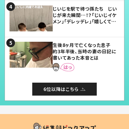
じいじを駅で待つ孫たち じい
じが来た瞬間…！？「じいじイケ
メン」「デレッデレ」「嬉しくて可
愛くてたまらない」「幸せになれ
る」
生後8ヶ月で亡くなった息子
約3年半後、当時の妻の日記に
書いてあった本音とは
6位以降はこちら