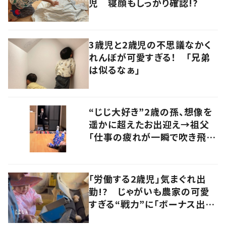
児 寝顔もしっかり確認!?
3歳児と2歳児の不思議なかく
れんぼが可愛すぎる！ 「兄弟
は似るなぁ」
“じじ大好き”2歳の孫、想像を
遥かに超えたお出迎え→祖父
「仕事の疲れが一瞬で吹き飛ん
だ！」
「労働する2歳児」気まぐれ出
勤!? じゃがいも農家の可愛
すぎる“戦力”に「ボーナス出し
ちゃう」