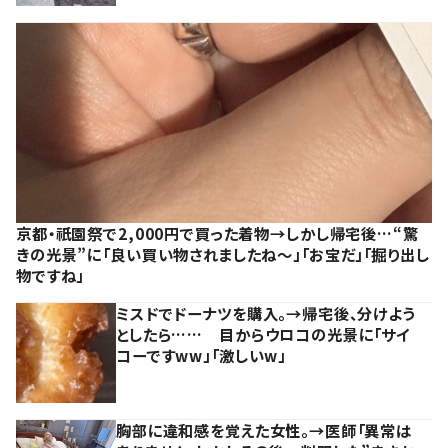
京都・祇園祭で2,000円で買った着物→しかし帰宅後…“驚
きの光景”に「良い買い物されましたね～」「お宝だ」「掘り出し
物ですね」
ミスドでドーナツを購入。→帰宅後、分けよう
としたら…… 目からウロコの光景に「サイ
コーですww」「激しいw」
胸部に違和感を覚えた女性。→医師「異常は