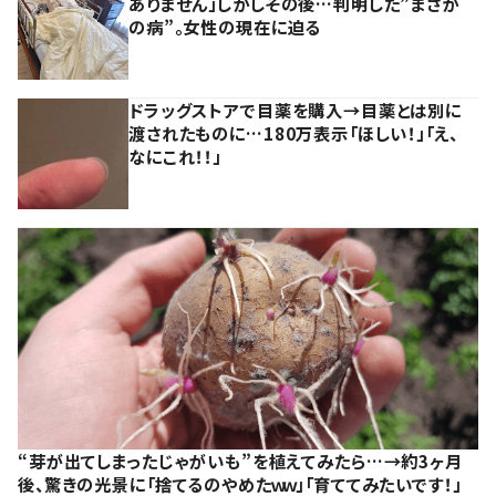
ありません」しかしその後…判明した”まさか
の病”。女性の現在に迫る
ドラッグストアで目薬を購入→目薬とは別に
渡されたものに…180万表示「ほしい！」「え、
なにこれ！！」
“芽が出てしまったじゃがいも”を植えてみたら…→約3ヶ月
後、驚きの光景に「捨てるのやめたｗｗ」「育ててみたいです！」