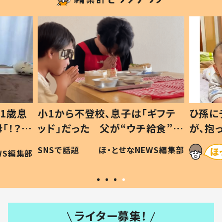
1歳息
小1から不登校、息子は「ギフテ
ひ孫に
「！？」
ッド」だった 父が“ウチ給食”を
が、抱
に「可愛
作り続ける理由とは #令和の親
「涙が
SNSで話題
ほ・とせなNEWS編集部
WS編集部
#令和の子
い」
ライター募集！