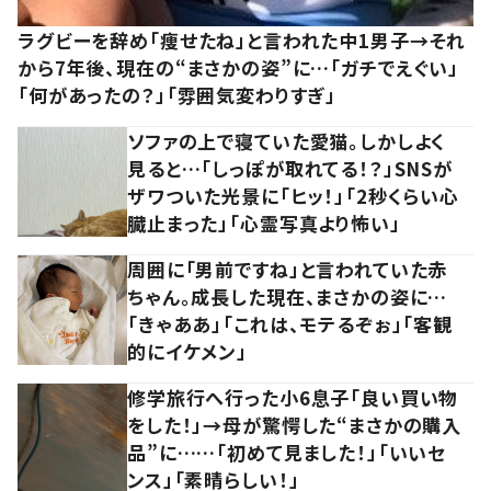
ラグビーを辞め「痩せたね」と言われた中1男子→それ
から7年後、現在の“まさかの姿”に…「ガチでえぐい」
「何があったの？」「雰囲気変わりすぎ」
ソファの上で寝ていた愛猫。しかしよく
見ると…「しっぽが取れてる！？」SNSが
ザワついた光景に「ヒッ！」「2秒くらい心
臓止まった」「心霊写真より怖い」
周囲に「男前ですね」と言われていた赤
ちゃん。成長した現在、まさかの姿に…
「きゃああ」「これは、モテるぞぉ」「客観
的にイケメン」
修学旅行へ行った小6息子「良い買い物
をした！」→母が驚愕した“まさかの購入
品”に……「初めて見ました！」「いいセ
ンス」「素晴らしい！」