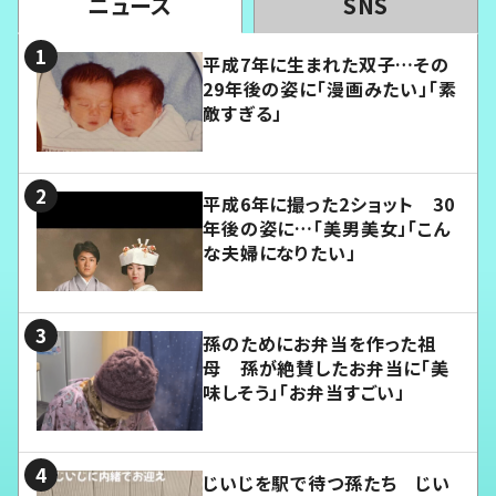
ニュース
SNS
平成7年に生まれた双子…その
29年後の姿に「漫画みたい」「素
敵すぎる」
平成6年に撮った2ショット 30
年後の姿に…「美男美女」「こん
な夫婦になりたい」
孫のためにお弁当を作った祖
母 孫が絶賛したお弁当に「美
味しそう」「お弁当すごい」
じいじを駅で待つ孫たち じい