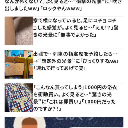
なんか怖くない？」よく見ると…”衝撃の光景”に「吹き
出しましたww」「ロックやんwww」
家で横になっていると、足にコチョコチ
ョした感覚が。よく見ると…「えぇ！？」驚
きの光景に「無事でよかった」
出張で…列車の指定席を予約したら…
→“想定外の光景”に「びっくりするｗｗ」
「連れて行ってあげて笑」
「こんなん買ってしまう」1000円の浴衣
を衝動買い。よく見ると…“驚きの光
景”に「これは即買い」「1000円だった
のですか？！」