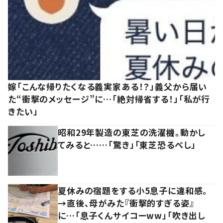
嫁「こんな帰りたくなる義実家ある！？」義父から届い
た“衝撃のメッセージ”に…「絶対帰省する！」「私が行
きたい」
昭和29年製造の東芝の洗濯機。動かし
てみると……「驚き」「東芝恐るべし」
夏休みの宿題をする小5息子に違和感。
→直後、母がみた『衝撃的すぎる姿』
に…「息子くんサイコーww」「吹き出し