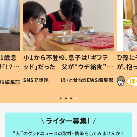
1歳息
小1から不登校、息子は「ギフテ
ひ孫に
「！？」
ッド」だった 父が“ウチ給食”を
が、抱
に「可愛
作り続ける理由とは #令和の親
「涙が
SNSで話題
ほ・とせなNEWS編集部
WS編集部
#令和の子
い」
ライター募集！
“人”のグッドニュースの取材・執筆をしてみませんか？