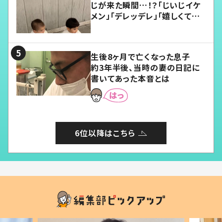
じが来た瞬間…！？「じいじイケ
メン」「デレッデレ」「嬉しくて可
愛くてたまらない」「幸せになれ
る」
生後8ヶ月で亡くなった息子
約3年半後、当時の妻の日記に
書いてあった本音とは
6位以降はこちら