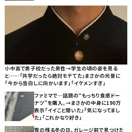
小中高で男子校だった男性→学生の頃の姿を見る
と……「共学だったら絶対モテてた」まさかの光景に
「今から告白しに向かいます」「イケメンすぎ」
ファミマで…話題の“もっちり食感ドー
ナツ”を購入。→まさかの中身に190万
表示「イイこと聞いた」「気になってまし
た」「これかなり好き」
雪の残る冬の日、ガレージ前で見つけた