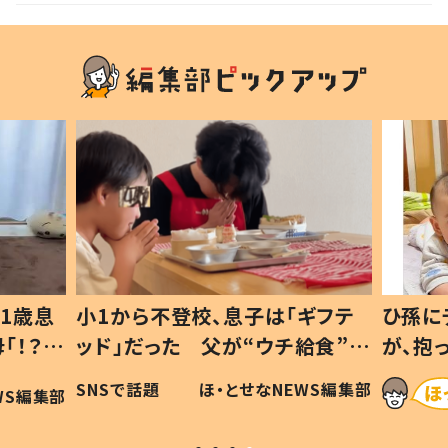
1歳息
小1から不登校、息子は「ギフテ
ひ孫に
「！？」
ッド」だった 父が“ウチ給食”を
が、抱
に「可愛
作り続ける理由とは #令和の親
「涙が
SNSで話題
ほ・とせなNEWS編集部
WS編集部
#令和の子
い」