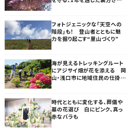
の地道な努力と愛情
フォトジェニックな「天空への
階段」も！ 登山者とともに魅
力を掘り起こす“里山づくり”
海が見えるトレッキングルート
にアジサイ畑が花を添える 岡
山・浅口市に地域住民の仕掛け
た新スポット！
時代とともに変化する、葬儀や
墓の花選び 白にピンク、真っ
赤なバラも