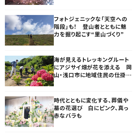
の地道な努力と愛情
フォトジェニックな「天空への
階段」も！ 登山者とともに魅
力を掘り起こす“里山づくり”
海が見えるトレッキングルート
にアジサイ畑が花を添える 岡
山・浅口市に地域住民の仕掛け
た新スポット！
時代とともに変化する、葬儀や
墓の花選び 白にピンク、真っ
赤なバラも