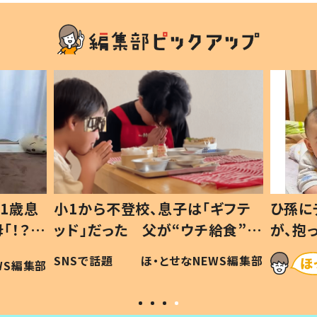
1歳息
小1から不登校、息子は「ギフテ
ひ孫に
「！？」
ッド」だった 父が“ウチ給食”を
が、抱
に「可愛
作り続ける理由とは #令和の親
「涙が
SNSで話題
ほ・とせなNEWS編集部
WS編集部
#令和の子
い」