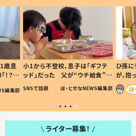
1歳息
小1から不登校、息子は「ギフテ
ひ孫に
「！？」
ッド」だった 父が“ウチ給食”を
が、抱
に「可愛
作り続ける理由とは #令和の親
「涙が
SNSで話題
ほ・とせなNEWS編集部
WS編集部
#令和の子
い」
ライター募集！