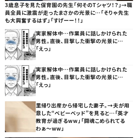
3歳息子を見た保育園の先生「何そのTシャツ！？」→職
員全員に激震が走ったまさかの光景に…「そりゃ先生
も大興奮するはず」「すげーー！！」
実家解体中…作業員に話しかけられた
男性。直後、目撃した衝撃の光景に…
「えっ」
実家解体中…作業員に話しかけられた
男性。直後、目撃した衝撃の光景に…
「えっ」
里帰り出産から帰宅した妻子。→夫が用
意した“ベビーベッド”を見ると…「英才
教育が過ぎるww」「闘魂こめられてる
わぁ～ww」