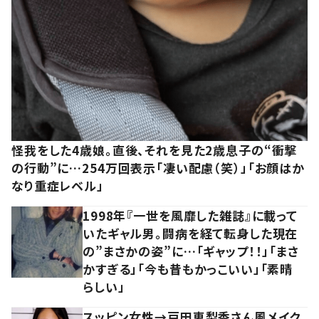
怪我をした4歳娘。直後、それを見た2歳息子の“衝撃
の行動”に…254万回表示「凄い配慮（笑）」「お顔はか
なり重症レベル」
1998年『一世を風靡した雑誌』に載って
いたギャル男。闘病を経て転身した現在
の”まさかの姿”に…「ギャップ！！」「まさ
かすぎる」「今も昔もかっこいい」「素晴
らしい」
スッピン女性→戸田恵梨香さん風メイク