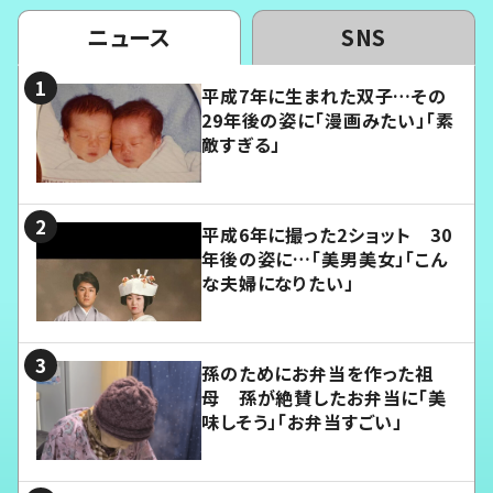
ニュース
SNS
平成7年に生まれた双子…その
29年後の姿に「漫画みたい」「素
敵すぎる」
平成6年に撮った2ショット 30
年後の姿に…「美男美女」「こん
な夫婦になりたい」
孫のためにお弁当を作った祖
母 孫が絶賛したお弁当に「美
味しそう」「お弁当すごい」