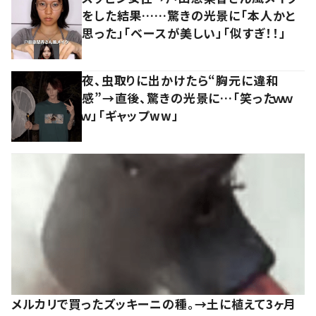
をした結果……驚きの光景に「本人かと
思った」「ベースが美しい」「似すぎ！！」
夜、虫取りに出かけたら“胸元に違和
感”→直後、驚きの光景に…「笑ったｗｗ
ｗ」「ギャップww」
メルカリで買ったズッキーニの種。→土に植えて3ヶ月