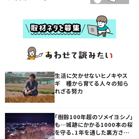
生活に欠かせないヒノキやス
ギ 種から育てる人々の知ら
れざる努力
「樹齢100年超のソメイヨシノ」
も…城跡にかかる1000本の桜
を守る、1年を通した裏方さん