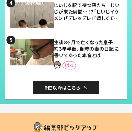
じいじを駅で待つ孫たち じい
じが来た瞬間…！？「じいじイケ
メン」「デレッデレ」「嬉しくて可
愛くてたまらない」「幸せになれ
る」
生後8ヶ月で亡くなった息子
約3年半後、当時の妻の日記に
書いてあった本音とは
6位以降はこちら