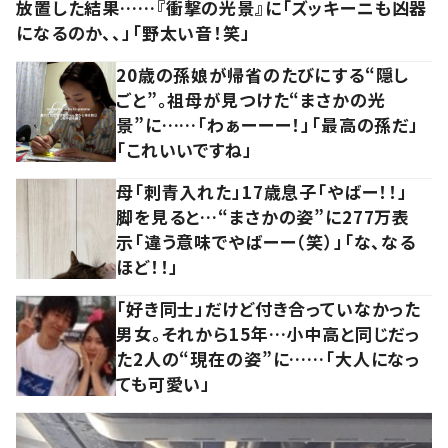
放置した結果……『衝撃の光景』に「ズッキーニも凶器
になるのか、、」「野太い音！笑」
20歳の孫娘が帰省のたびにする“隠し
ごと”。祖母が見つけた“まさかの光
景”に……「わぁーーー！」「最高の孫だ」
「これいいですね」
母「刺青入れた」17歳息子「やばー！！」
脚を見ると…“まさかの姿”に277万表
示「違う意味でやばーー（笑）」「な、なる
ほど！！」
「好き同士」だけど付き合っていなかった
男女。それから15年…小中高と同じだっ
た2人の“現在の姿”に……「大人になっ
ても可愛い」