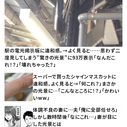
駅の電光掲示板に違和感。→よく見ると……思わず二
度見してしまう”驚きの光景”に93万表示「なんだこ
れ！？」「壊れちゃった？」
スーパーで買ったシャインマスカットに
違和感。よく見ると→「何これ？」まさか
の光景に…「こんなところに！？」「かわい
いww」
体調不良の妻に…夫「俺に全部任せろ」
しかし数時間後「なにこれ…」妻が目に
した光景とは