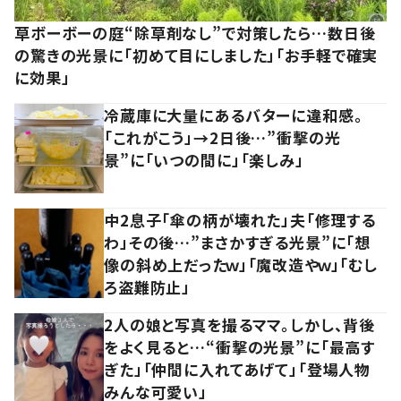
草ボーボーの庭“除草剤なし”で対策したら…数日後
の驚きの光景に「初めて目にしました」「お手軽で確実
に効果」
冷蔵庫に大量にあるバターに違和感。
「これがこう」→2日後…”衝撃の光
景”に「いつの間に」「楽しみ」
中2息子「傘の柄が壊れた」夫「修理する
わ」その後…”まさかすぎる光景”に「想
像の斜め上だったｗ」「魔改造やｗ」「むし
ろ盗難防止」
2人の娘と写真を撮るママ。しかし、背後
をよく見ると…“衝撃の光景”に「最高す
ぎた」「仲間に入れてあげて」「登場人物
みんな可愛い」