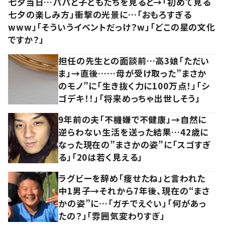
七夕当日…パパと子どもたちを見ると→「初めて見る
七夕の楽しみ方」衝撃の光景に…「おもろすぎる
www」「そういうイベントだっけ？w」「どこの星の文化
ですか？」
担任の先生との面談前…高3娘「ただい
ま」→直後……母が受け取った”まさか
のモノ”に「生き抜く力に100万点！」「シ
ゴデキ！！」「将来めっちゃ出世しそう」
9年前の夫「不機嫌で不健康」→自然に
逆らわない生活を送った結果…42歳に
なった現在の”まさかの姿”に「スゴすぎ
る」「20は若く見える」
ラグビーを辞め「痩せたね」と言われた
中1男子→それから7年後、現在の“まさ
かの姿”に…「ガチでえぐい」「何があっ
たの？」「雰囲気変わりすぎ」