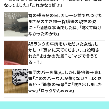
なってました」「これかなり好き」
雪の残る冬の日、ガレージ前で見つけた
まさかの生き物→保護後の現在の姿
に…「過酷な状況でしたね」「寒くて動け
なかったのかも」
A5ランクの牛肉をいただいた女性。し
かし→「貰いに来てください、、」投稿さ
れた“まさかの光景”に「マジで言うて
る…？」
布団カバーを購入。しかし帰宅後→高1
娘「このカバーなんか怖くない？」よく見
ると…”衝撃の光景”に「吹き出しました
ww」「ロックやんwww」