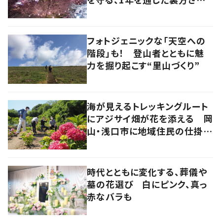
の地道な努力と愛情
フォトジェニックな「天空への
階段」も！ 登山者とともに魅
力を掘り起こす“里山づくり”
海が見えるトレッキングルート
にアジサイ畑が花を添える 岡
山・浅口市に地域住民の仕掛け
た新スポット！
時代とともに変化する、葬儀や
墓の花選び 白にピンク、真っ
赤なバラも