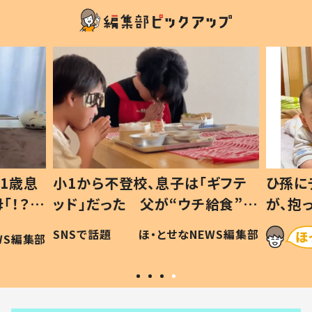
1歳息
小1から不登校、息子は「ギフテ
ひ孫に
「！？」
ッド」だった 父が“ウチ給食”を
が、抱
に「可愛
作り続ける理由とは #令和の親
「涙が
SNSで話題
ほ・とせなNEWS編集部
WS編集部
#令和の子
い」