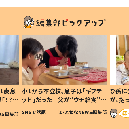
1歳息
小1から不登校、息子は「ギフテ
ひ孫に
「！？」
ッド」だった 父が“ウチ給食”を
が、抱
に「可愛
作り続ける理由とは #令和の親
「涙が
SNSで話題
ほ・とせなNEWS編集部
WS編集部
#令和の子
い」