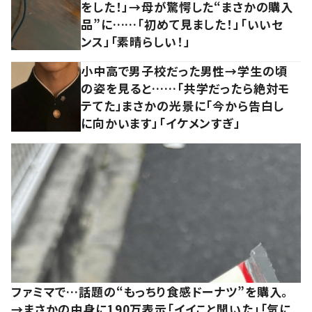
をした！」→母が驚愕した“まさかの購入
品”に……「初めて見ました！」「いいセ
ンス」「素晴らしい！」
小中高で男子校だった男性→学生の頃
の姿を見ると……「共学だったら絶対モ
テてた」まさかの光景に「今から告白し
に向かいます」「イケメンすぎ」
ファミマで…話題の“もっちり食感ドーナツ”を購入。
→まさかの中身に190万表示「イイこと聞いた」「気に