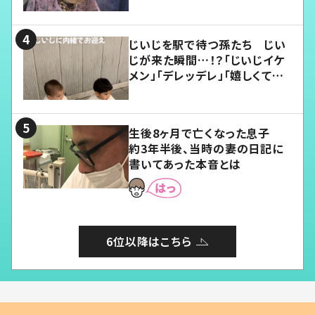
じいじを駅で待つ孫たち じい
じが来た瞬間…！？「じいじイケ
メン」「デレッデレ」「嬉しくて可
愛くてたまらない」「幸せになれ
る」
生後8ヶ月で亡くなった息子
約3年半後、当時の妻の日記に
書いてあった本音とは
6位以降はこちら