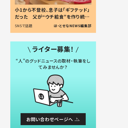
小1から不登校、息子は「ギフテッド」
だった 父が“ウチ給食”を作り続け
る理由とは #令和の親 #令和の子
SNSで話題
ほ・とせなNEWS編集部
ライター募集！
“人”のグッドニュースの取材・執筆をし
てみませんか？
お問い合わせページへ