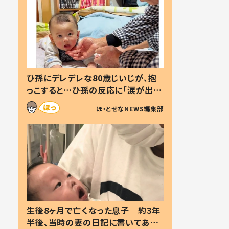
ひ孫にデレデレな80歳じいじが、抱
っこすると…ひ孫の反応に「涙が出ま
した」「可愛くて仕方ない」
ほ・とせなNEWS編集部
生後8ヶ月で亡くなった息子 約3年
半後、当時の妻の日記に書いてあっ