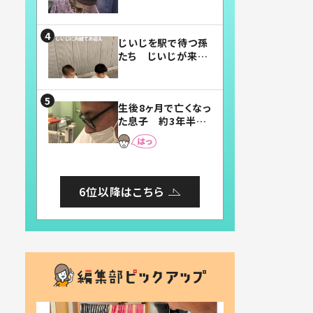
賛したお弁当に「美
味しそう」「お弁当す
ごい」
じいじを駅で待つ孫
たち じいじが来た
瞬間…！？「じいじイ
ケメン」「デレッデレ」
「嬉しくて可愛くてた
生後8ヶ月で亡くなっ
まらない」「幸せにな
た息子 約3年半
れる」
後、当時の妻の日記
に書いてあった本音
とは
6位以降はこちら