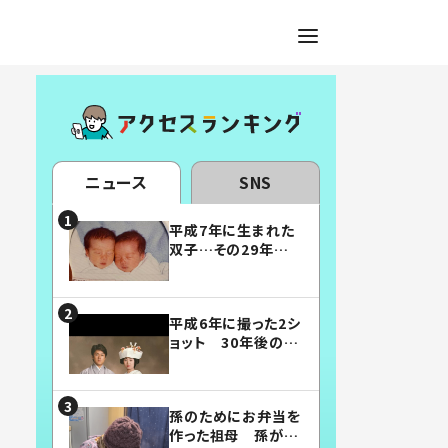
ニュース
SNS
平成7年に生まれた
双子…その29年後
の姿に「漫画みたい」
「素敵すぎる」
平成6年に撮った2シ
ョット 30年後の姿
に…「美男美女」「こ
んな夫婦になりた
い」
孫のためにお弁当を
作った祖母 孫が絶