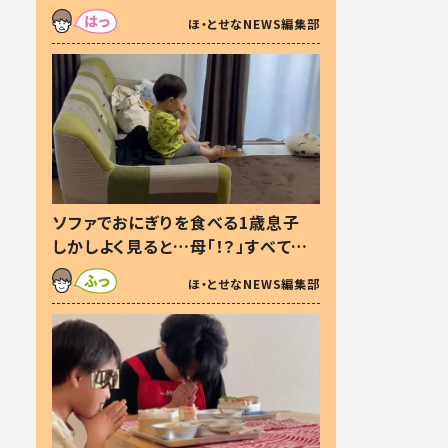
た本音とは
ほ・とせなNEWS編集部
ソファでおにぎりを食べる1歳息子
しかしよく見ると…母「！？」すべてを
察した母の投稿に「可愛いから許
ほ・とせなNEWS編集部
す！」「現行犯〜」