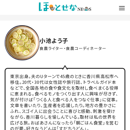
小池よう子
食農ライター・食農コーディネーター
東京出身。夫のUターンで45歳のときに香川県高松市へ
移住。20代・30代は女性誌や旅行誌、トラベルガイド本
などで、全国各地の食や食文化を取材し食べまくる役得
に恵まれる。食べるモノをつくり出す人に興味が尽きず、
気が付けば「つくる人と食べる人をつなぐ仕事」に従事。
文章を書いたり、生産者を応援したり。地方の豊かさに
ふれ、スゴイ人に出会うことに喜びと感動、刺激を受け
ながら、香川暮らしを愉しんでいる。取材は私の世界を
広げる旅。おばあさんになったら「朝ごはん食堂」を営む
のが夢。好きなうどんは「すだちうどん」。