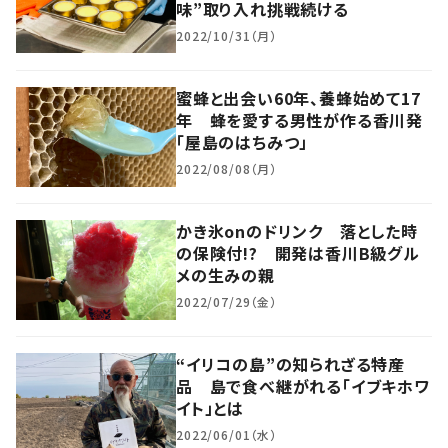
味”取り入れ挑戦続ける
2022/10/31（月）
蜜蜂と出会い60年、養蜂始めて17
年 蜂を愛する男性が作る香川発
「屋島のはちみつ」
2022/08/08（月）
かき氷onのドリンク 落とした時
の保険付!? 開発は香川B級グル
メの生みの親
2022/07/29（金）
“イリコの島”の知られざる特産
品 島で食べ継がれる「イブキホワ
イト」とは
2022/06/01（水）