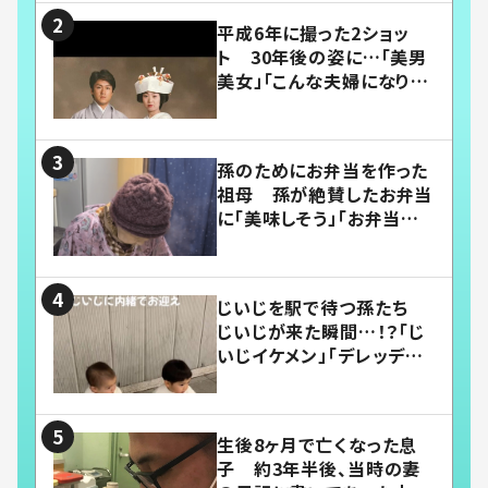
平成6年に撮った2ショッ
ト 30年後の姿に…「美男
美女」「こんな夫婦になりた
い」
孫のためにお弁当を作った
祖母 孫が絶賛したお弁当
に「美味しそう」「お弁当すご
い」
じいじを駅で待つ孫たち
じいじが来た瞬間…！？「じ
いじイケメン」「デレッデレ」
「嬉しくて可愛くてたまらな
い」「幸せになれる」
生後8ヶ月で亡くなった息
子 約3年半後、当時の妻