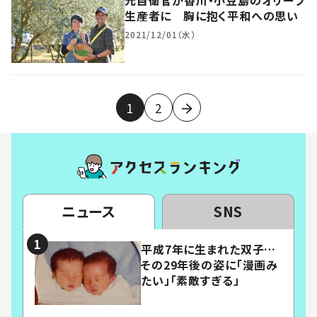
元自衛官が香川・小豆島のオリーブ
生産者に 胸に抱く平和への思い
2021/12/01（水）
1
2
ニュース
SNS
平成7年に生まれた双子…
その29年後の姿に「漫画み
たい」「素敵すぎる」