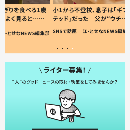
べる1歳
小1から不登校、息子は「ギフ
ひ孫にデ
と…母
テッド」だった 父が“ウチ給
が、抱っ
母の投稿
食”を作り続ける理由とは #令
に「涙が
SNSで話題
ほ・とせなNEWS編集部
EWS編集部
「現行
和の親 #令和の子
方ない」
ライター募集！
“人”のグッドニュースの取材・執筆をしてみませんか？