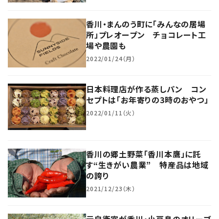
香川・まんのう町に「みんなの居場
所」プレオープン チョコレート工
場や農園も
2022/01/24（月）
日本料理店が作る蒸しパン コン
セプトは「お年寄りの3時のおやつ」
2022/01/11（火）
香川の郷土野菜「香川本鷹」に託
す“生きがい農業” 特産品は地域
の誇り
2021/12/23（木）