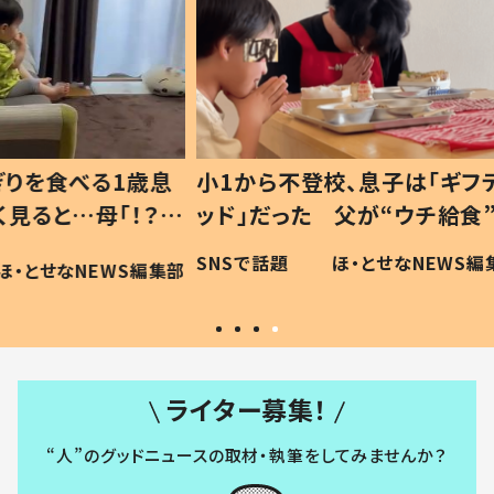
1歳息
小1から不登校、息子は「ギフテ
ひ孫に
「！？」
ッド」だった 父が“ウチ給食”を
が、抱
に「可愛
作り続ける理由とは #令和の親
「涙が
SNSで話題
ほ・とせなNEWS編集部
WS編集部
#令和の子
い」
ライター募集！
“人”のグッドニュースの取材・執筆をしてみませんか？