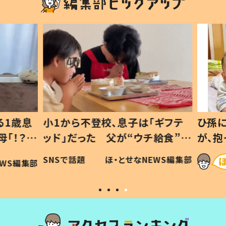
1歳息
小1から不登校、息子は「ギフテ
ひ孫に
「！？」
ッド」だった 父が“ウチ給食”を
が、抱
に「可愛
作り続ける理由とは #令和の親
「涙が
SNSで話題
ほ・とせなNEWS編集部
WS編集部
#令和の子
い」