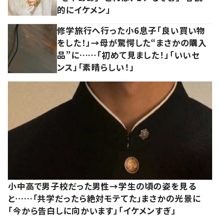
的にイケメン」
修学旅行へ行った小6息子「良い買い物
をした！」→母が驚愕した“まさかの購入
品”に……「初めて見ました！」「いいセ
ンス」「素晴らしい！」
小中高で男子校だった男性→学生の頃の姿を見る
と……「共学だったら絶対モテてた」まさかの光景に
「今から告白しに向かいます」「イケメンすぎ」