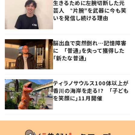
生きるために左腕切断した元
芸人 ‟片腕”を武器に今も笑
いを発信し続ける理由
脳出血で突然倒れ…記憶障害
に 「普通」を失って獲得した
「新たな普通」
ティラノサウルス100体以上が
香川の海岸を走る!? 「子ども
を笑顔に」11月開催