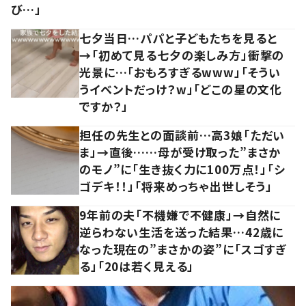
び…」
七夕当日…パパと子どもたちを見ると
→「初めて見る七夕の楽しみ方」衝撃の
光景に…「おもろすぎるwww」「そうい
うイベントだっけ？w」「どこの星の文化
ですか？」
担任の先生との面談前…高3娘「ただい
ま」→直後……母が受け取った”まさか
のモノ”に「生き抜く力に100万点！」「シ
ゴデキ！！」「将来めっちゃ出世しそう」
9年前の夫「不機嫌で不健康」→自然に
逆らわない生活を送った結果…42歳に
なった現在の”まさかの姿”に「スゴすぎ
る」「20は若く見える」