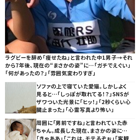
ラグビーを辞め「痩せたね」と言われた中1男子→それ
から7年後、現在の“まさかの姿”に…「ガチでえぐい」
「何があったの？」「雰囲気変わりすぎ」
ソファの上で寝ていた愛猫。しかしよく
見ると…「しっぽが取れてる！？」SNSが
ザワついた光景に「ヒッ！」「2秒くらい心
臓止まった」「心霊写真より怖い」
周囲に「男前ですね」と言われていた赤
ちゃん。成長した現在、まさかの姿に…
「きゃああ」「これは、モテるぞぉ」「客観