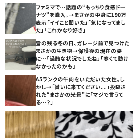
ファミマで…話題の“もっちり食感ドー
ナツ”を購入。→まさかの中身に190万
表示「イイこと聞いた」「気になってまし
た」「これかなり好き」
雪の残る冬の日、ガレージ前で見つけた
まさかの生き物→保護後の現在の姿
に…「過酷な状況でしたね」「寒くて動け
なかったのかも」
A5ランクの牛肉をいただいた女性。し
かし→「貰いに来てください、、」投稿さ
れた“まさかの光景”に「マジで言うて
る…？」