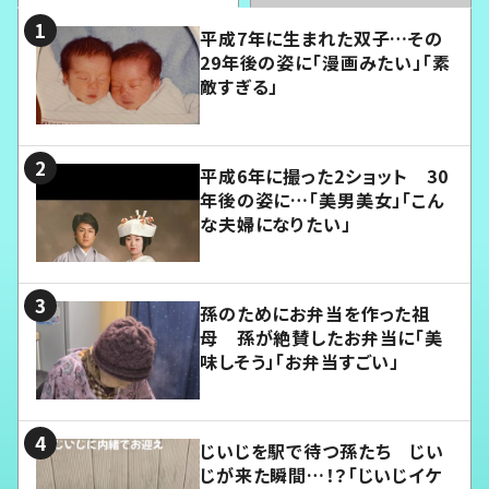
平成7年に生まれた双子…その
29年後の姿に「漫画みたい」「素
敵すぎる」
平成6年に撮った2ショット 30
年後の姿に…「美男美女」「こん
な夫婦になりたい」
孫のためにお弁当を作った祖
母 孫が絶賛したお弁当に「美
味しそう」「お弁当すごい」
じいじを駅で待つ孫たち じい
じが来た瞬間…！？「じいじイケ