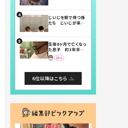
賛したお弁当に「美
味しそう」「お弁当す
ごい」
じいじを駅で待つ孫
たち じいじが来た
瞬間…！？「じいじイ
ケメン」「デレッデレ」
「嬉しくて可愛くてた
生後8ヶ月で亡くなっ
まらない」「幸せにな
た息子 約3年半
れる」
後、当時の妻の日記
に書いてあった本音
とは
6位以降はこちら