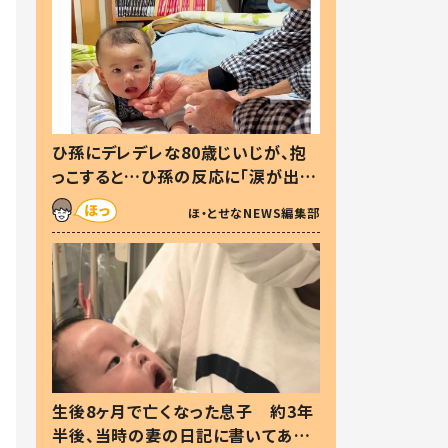
ひ孫にデレデレな80歳じいじが、抱
っこすると…ひ孫の反応に「涙が出ま
した」「可愛くて仕方ない」
ほ・とせなNEWS編集部
生後8ヶ月で亡くなった息子 約3年
半後、当時の妻の日記に書いてあっ