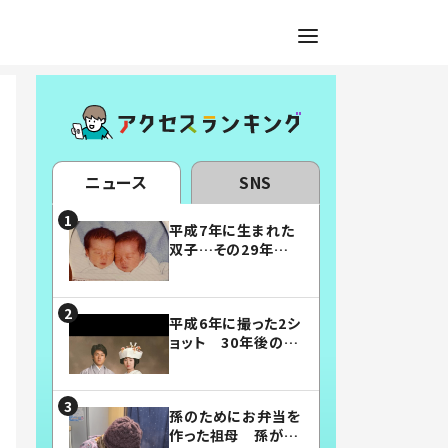
ニュース
SNS
平成7年に生まれた
双子…その29年後
の姿に「漫画みたい」
「素敵すぎる」
平成6年に撮った2シ
ョット 30年後の姿
に…「美男美女」「こ
んな夫婦になりた
い」
孫のためにお弁当を
作った祖母 孫が絶