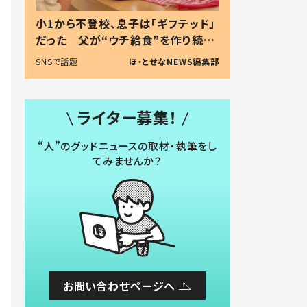
小1から不登校、息子は「ギフテッド」
だった 父が“ウチ給食”を作り続け
る理由とは #令和の親 #令和の子
SNSで話題
ほ・とせなNEWS編集部
ライター募集！
“人”のグッドニュースの取材・執筆をし
てみませんか？
お問い合わせページへ