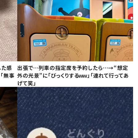
した感
出張で…列車の指定席を予約したら…→“想定
に「無事
外の光景”に「びっくりするｗｗ」「連れて行ってあ
げて笑」