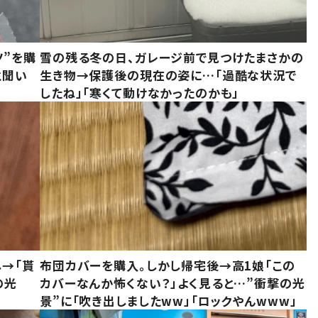
ツ”を購
雪の残る冬の日、ガレージ前で見つけたまさかの
と聞い
生き物→保護後の現在の姿に…「過酷な状況で
したね」「寒くて動けなかったのかも」
し→「貰
布団カバーを購入。しかし帰宅後→高1娘「この
の光
カバーなんか怖くない？」よく見ると…”衝撃の光
景”に「吹き出しましたww」「ロックやんwww」