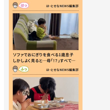
た本音とは
ほ・とせなNEWS編集部
ソファでおにぎりを食べる1歳息子
しかしよく見ると…母「！？」すべてを
察した母の投稿に「可愛いから許
ほ・とせなNEWS編集部
す！」「現行犯〜」