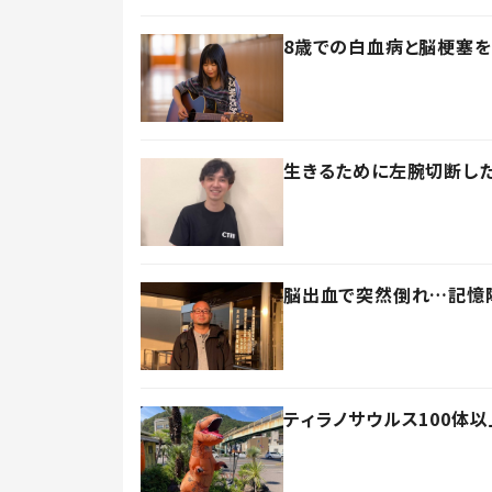
8歳での白血病と脳梗塞を
生きるために左腕切断し
脳出血で突然倒れ…記憶障
ティラノサウルス100体以