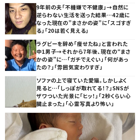
9年前の夫「不機嫌で不健康」→自然に
逆らわない生活を送った結果…42歳に
なった現在の”まさかの姿”に「スゴすぎ
る」「20は若く見える」
ラグビーを辞め「痩せたね」と言われた
中1男子→それから7年後、現在の“まさ
かの姿”に…「ガチでえぐい」「何があっ
たの？」「雰囲気変わりすぎ」
ソファの上で寝ていた愛猫。しかしよく
見ると…「しっぽが取れてる！？」SNSが
ザワついた光景に「ヒッ！」「2秒くらい心
臓止まった」「心霊写真より怖い」