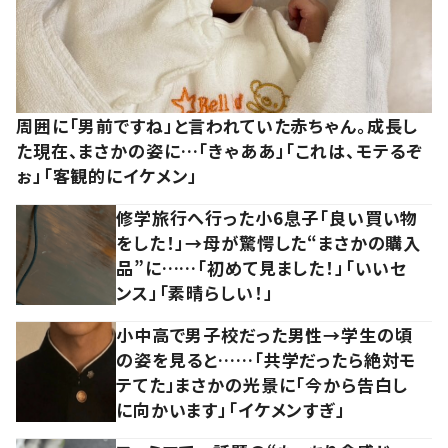
周囲に「男前ですね」と言われていた赤ちゃん。成長し
た現在、まさかの姿に…「きゃああ」「これは、モテるぞ
ぉ」「客観的にイケメン」
修学旅行へ行った小6息子「良い買い物
をした！」→母が驚愕した“まさかの購入
品”に……「初めて見ました！」「いいセ
ンス」「素晴らしい！」
小中高で男子校だった男性→学生の頃
の姿を見ると……「共学だったら絶対モ
テてた」まさかの光景に「今から告白し
に向かいます」「イケメンすぎ」