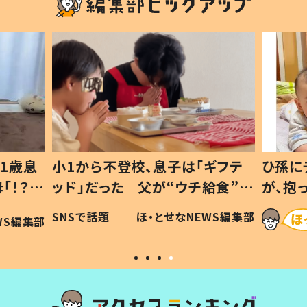
1歳息
小1から不登校、息子は「ギフテ
ひ孫に
「！？」
ッド」だった 父が“ウチ給食”を
が、抱
に「可愛
作り続ける理由とは #令和の親
「涙が
SNSで話題
ほ・とせなNEWS編集部
WS編集部
#令和の子
い」