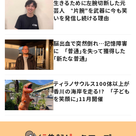
生きるために左腕切断した元
芸人 ‟片腕”を武器に今も笑
いを発信し続ける理由
脳出血で突然倒れ…記憶障害
に 「普通」を失って獲得した
「新たな普通」
ティラノサウルス100体以上が
香川の海岸を走る!? 「子ども
を笑顔に」11月開催