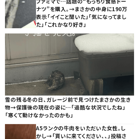
ファミマで…話題の“もっちり食感ドー
ナツ”を購入。→まさかの中身に190万
表示「イイこと聞いた」「気になってまし
た」「これかなり好き」
雪の残る冬の日、ガレージ前で見つけたまさかの生き
物→保護後の現在の姿に…「過酷な状況でしたね」
「寒くて動けなかったのかも」
A5ランクの牛肉をいただいた女性。し
かし→「貰いに来てください、、」投稿さ