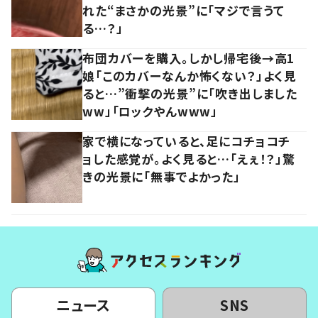
れた“まさかの光景”に「マジで言うて
る…？」
布団カバーを購入。しかし帰宅後→高1
娘「このカバーなんか怖くない？」よく見
ると…”衝撃の光景”に「吹き出しました
ww」「ロックやんwww」
家で横になっていると、足にコチョコチ
ョした感覚が。よく見ると…「えぇ！？」驚
きの光景に「無事でよかった」
ニュース
SNS