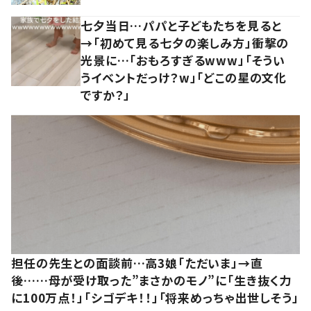
七夕当日…パパと子どもたちを見ると
→「初めて見る七夕の楽しみ方」衝撃の
光景に…「おもろすぎるwww」「そうい
うイベントだっけ？w」「どこの星の文化
ですか？」
担任の先生との面談前…高3娘「ただいま」→直
後……母が受け取った”まさかのモノ”に「生き抜く力
に100万点！」「シゴデキ！！」「将来めっちゃ出世しそう」