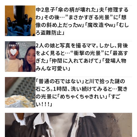
中2息子「傘の柄が壊れた」夫「修理する
わ」その後…”まさかすぎる光景”に「想
像の斜め上だったｗ」「魔改造やｗ」「むし
ろ盗難防止」
2人の娘と写真を撮るママ。しかし、背後
をよく見ると…“衝撃の光景”に「最高す
ぎた」「仲間に入れてあげて」「登場人物
みんな可愛い」
「普通の石ではない」と川で拾った謎の
石ころ。1時間、洗い続けてみると…驚き
の光景に「めちゃくちゃきれい」「すご
い！！！」