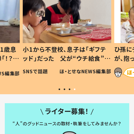
1歳息
小1から不登校、息子は「ギフテ
ひ孫に
「！？」
ッド」だった 父が“ウチ給食”を
が、抱
に「可愛
作り続ける理由とは #令和の親
「涙が
SNSで話題
ほ・とせなNEWS編集部
WS編集部
#令和の子
い」
ライター募集！
“人”のグッドニュースの取材・執筆をしてみませんか？