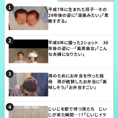
平成7年に生まれた双子…その
29年後の姿に「漫画みたい」「素
敵すぎる」
平成6年に撮った2ショット 30
年後の姿に…「美男美女」「こん
な夫婦になりたい」
孫のためにお弁当を作った祖
母 孫が絶賛したお弁当に「美
味しそう」「お弁当すごい」
じいじを駅で待つ孫たち じい
じが来た瞬間…！？「じいじイケ