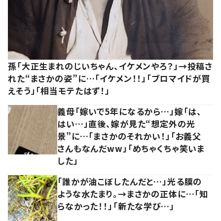
孫「大正生まれのじいちゃん、イケメンやろ？」→投稿さ
れた“まさかの姿”に…「イケメン！！」「ブロマイドが買
えそう」「相当モテたはず！」
義母「嫁いで5年になるから…」嫁「は、
はい…」直後、嫁が見た“想定外の光
景”に…「まさかのそれかい！」「お義父
さんもなんだww」「めちゃくちゃ笑いま
した」
「誰かが油こぼしたんだと…」光る膜の
ような水たまり。→まさかの正体に…「知
らなかった！！」「新たな学び…」