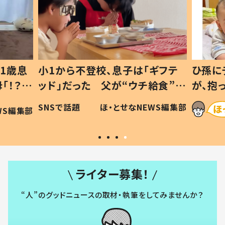
1歳息
小1から不登校、息子は「ギフテ
ひ孫に
「！？」
ッド」だった 父が“ウチ給食”を
が、抱
に「可愛
作り続ける理由とは #令和の親
「涙が
SNSで話題
ほ・とせなNEWS編集部
WS編集部
#令和の子
い」
ライター募集！
“人”のグッドニュースの取材・執筆をしてみませんか？