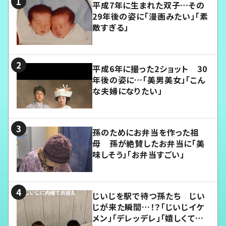
平成7年に生まれた双子…その
29年後の姿に「漫画みたい」「素
敵すぎる」
平成6年に撮った2ショット 30
年後の姿に…「美男美女」「こん
な夫婦になりたい」
孫のためにお弁当を作った祖
母 孫が絶賛したお弁当に「美
味しそう」「お弁当すごい」
じいじを駅で待つ孫たち じい
じが来た瞬間…！？「じいじイケ
メン」「デレッデレ」「嬉しくて可