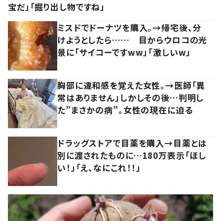
宝だ」「掘り出し物ですね」
ミスドでドーナツを購入。→帰宅後、分
けようとしたら…… 目からウロコの光
景に「サイコーですww」「激しいw」
胸部に違和感を覚えた女性。→医師「異
常はありません」しかしその後…判明し
た”まさかの病”。女性の現在に迫る
ドラッグストアで目薬を購入→目薬とは
別に渡されたものに…180万表示「ほし
い！」「え、なにこれ！！」