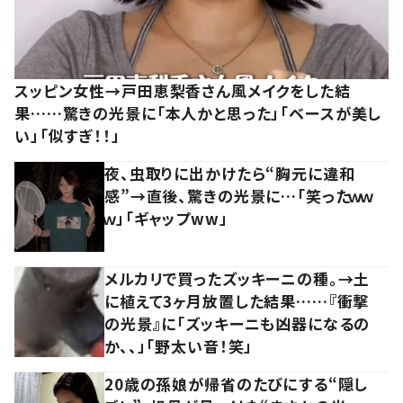
スッピン女性→戸田恵梨香さん風メイクをした結
果……驚きの光景に「本人かと思った」「ベースが美し
い」「似すぎ！！」
夜、虫取りに出かけたら“胸元に違和
感”→直後、驚きの光景に…「笑ったｗｗ
ｗ」「ギャップww」
メルカリで買ったズッキーニの種。→土
に植えて3ヶ月放置した結果……『衝撃
の光景』に「ズッキーニも凶器になるの
か、、」「野太い音！笑」
20歳の孫娘が帰省のたびにする“隠し