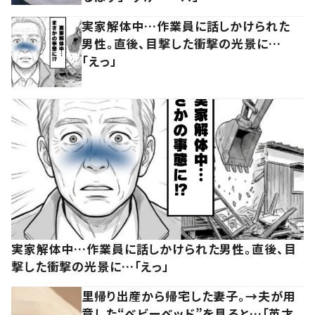
実家解体中…作業員に話しかけられた
男性。直後、目撃した衝撃の光景に…
「えっ」
実家解体中…作業員に話しかけられた男性。直後、目
撃した衝撃の光景に…「えっ」
里帰り出産から帰宅した妻子。→夫が用
意した“ベビーベッド”を見ると…「英才