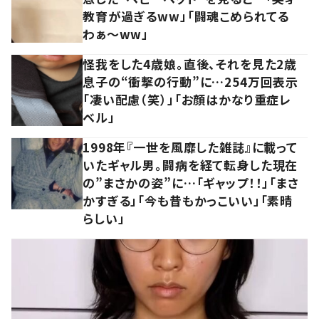
教育が過ぎるww」「闘魂こめられてる
わぁ～ww」
怪我をした4歳娘。直後、それを見た2歳
息子の“衝撃の行動”に…254万回表示
「凄い配慮（笑）」「お顔はかなり重症レ
ベル」
1998年『一世を風靡した雑誌』に載って
いたギャル男。闘病を経て転身した現在
の”まさかの姿”に…「ギャップ！！」「まさ
かすぎる」「今も昔もかっこいい」「素晴
らしい」