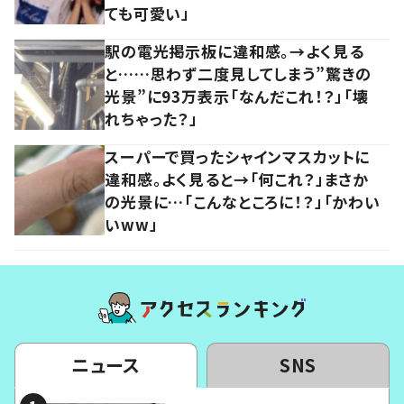
ても可愛い」
駅の電光掲示板に違和感。→よく見る
と……思わず二度見してしまう”驚きの
光景”に93万表示「なんだこれ！？」「壊
れちゃった？」
スーパーで買ったシャインマスカットに
違和感。よく見ると→「何これ？」まさか
の光景に…「こんなところに！？」「かわい
いww」
ニュース
SNS