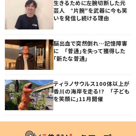
生きるために左腕切断した元
芸人 ‟片腕”を武器に今も笑
いを発信し続ける理由
脳出血で突然倒れ…記憶障害
に 「普通」を失って獲得した
「新たな普通」
ティラノサウルス100体以上が
香川の海岸を走る!? 「子ども
を笑顔に」11月開催