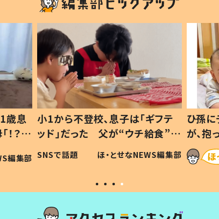
1歳息
小1から不登校、息子は「ギフテ
ひ孫に
「！？」
ッド」だった 父が“ウチ給食”を
が、抱
に「可愛
作り続ける理由とは #令和の親
「涙が
SNSで話題
ほ・とせなNEWS編集部
WS編集部
#令和の子
い」