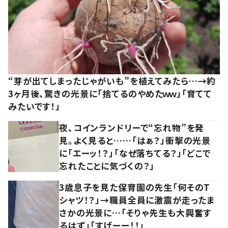
“芽が出てしまったじゃがいも”を植えてみたら…→約
3ヶ月後、驚きの光景に「捨てるのやめたｗｗ」「育てて
みたいです！」
夜、コインランドリーで“忘れ物”を発
見。よく見ると……「はぁ？」衝撃の光景
に「エーッ！？」「なぜ落ちてる？」「どこで
忘れたことに気づくの？」
3歳息子を見た保育園の先生「何そのT
シャツ！？」→職員全員に激震が走ったま
さかの光景に…「そりゃ先生も大興奮す
るはず」「すげーー！！」