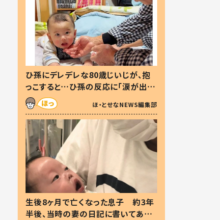
ひ孫にデレデレな80歳じいじが、抱
っこすると…ひ孫の反応に「涙が出ま
した」「可愛くて仕方ない」
ほ・とせなNEWS編集部
生後8ヶ月で亡くなった息子 約3年
半後、当時の妻の日記に書いてあっ