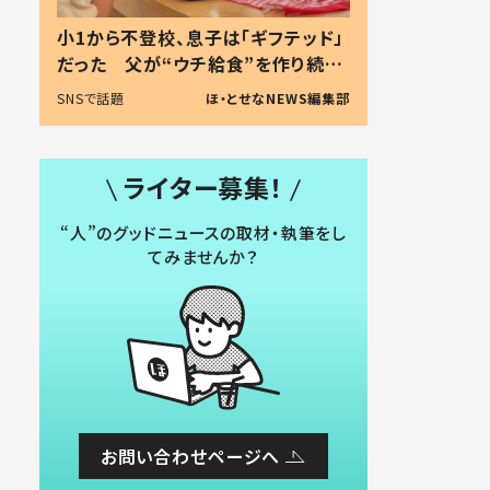
小1から不登校、息子は「ギフテッド」
だった 父が“ウチ給食”を作り続け
る理由とは #令和の親 #令和の子
SNSで話題
ほ・とせなNEWS編集部
ライター募集！
“人”のグッドニュースの取材・執筆をし
てみませんか？
お問い合わせページへ