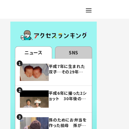
ニュース
SNS
平成7年に生まれた
双子…その29年後
の姿に「漫画みたい」
「素敵すぎる」
平成6年に撮った2シ
ョット 30年後の姿
に…「美男美女」「こ
んな夫婦になりた
い」
孫のためにお弁当を
作った祖母 孫が絶