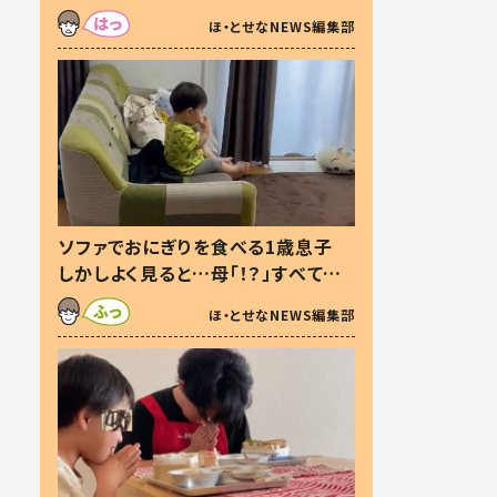
た本音とは
ほ・とせなNEWS編集部
ソファでおにぎりを食べる1歳息子
しかしよく見ると…母「！？」すべてを
察した母の投稿に「可愛いから許
ほ・とせなNEWS編集部
す！」「現行犯〜」