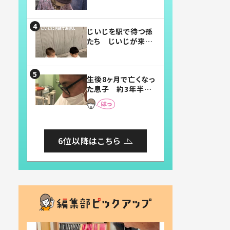
賛したお弁当に「美
味しそう」「お弁当す
ごい」
じいじを駅で待つ孫
たち じいじが来た
瞬間…！？「じいじイ
ケメン」「デレッデレ」
「嬉しくて可愛くてた
生後8ヶ月で亡くなっ
まらない」「幸せにな
た息子 約3年半
れる」
後、当時の妻の日記
に書いてあった本音
とは
6位以降はこちら