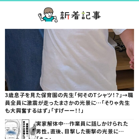
3歳息子を見た保育園の先生「何そのTシャツ！？」→職
員全員に激震が走ったまさかの光景に…「そりゃ先生
も大興奮するはず」「すげーー！！」
実家解体中…作業員に話しかけられた
男性。直後、目撃した衝撃の光景に…
「えっ」