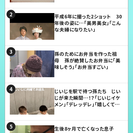
平成6年に撮った2ショット 30
年後の姿に…「美男美女」「こん
な夫婦になりたい」
孫のためにお弁当を作った祖
母 孫が絶賛したお弁当に「美
味しそう」「お弁当すごい」
じいじを駅で待つ孫たち じい
じが来た瞬間…！？「じいじイケ
メン」「デレッデレ」「嬉しくて可
愛くてたまらない」「幸せになれ
る」
生後8ヶ月で亡くなった息子