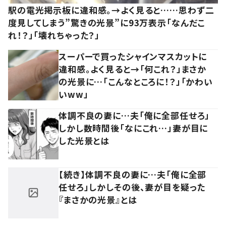
駅の電光掲示板に違和感。→よく見ると……思わず二
度見してしまう”驚きの光景”に93万表示「なんだこ
れ！？」「壊れちゃった？」
スーパーで買ったシャインマスカットに
違和感。よく見ると→「何これ？」まさか
の光景に…「こんなところに！？」「かわい
いww」
体調不良の妻に…夫「俺に全部任せろ」
しかし数時間後「なにこれ…」妻が目に
した光景とは
【続き】体調不良の妻に…夫「俺に全部
任せろ」しかしその後、妻が目を疑った
『まさかの光景』とは