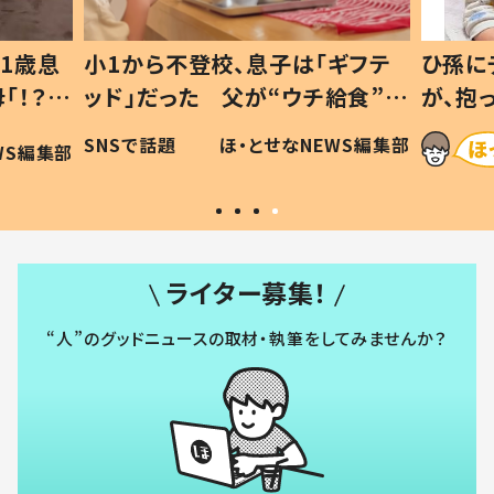
「ギフテ
ひ孫にデレデレな80歳じいじ
チ給食”を
が、抱っこすると…ひ孫の反応に
令和の親
「涙が出ました」「可愛くて仕方な
NEWS編集部
ほ・とせなNEWS編集部
い」
ライター募集！
“人”のグッドニュースの取材・執筆をしてみませんか？