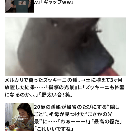
ｗ」「ギャップww」
メルカリで買ったズッキーニの種。→土に植えて3ヶ月
放置した結果……『衝撃の光景』に「ズッキーニも凶器
になるのか、、」「野太い音！笑」
20歳の孫娘が帰省のたびにする“隠し
ごと”。祖母が見つけた“まさかの光
景”に……「わぁーーー！」「最高の孫だ」
「これいいですね」