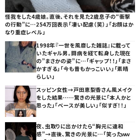
怪我をした4歳娘。直後、それを見た2歳息子の“衝撃
の行動”に…254万回表示「凄い配慮（笑）」「お顔はか
なり重症レベル」
1998年『一世を風靡した雑誌』に載って
いたギャル男。闘病を経て転身した現在
の”まさかの姿”に…「ギャップ！！」「まさ
かすぎる」「今も昔もかっこいい」「素晴
らしい」
スッピン女性→戸田恵梨香さん風メイク
をした結果……驚きの光景に「本人かと
思った」「ベースが美しい」「似すぎ！！」
夜、虫取りに出かけたら“胸元に違和
感”→直後、驚きの光景に…「笑ったｗｗ