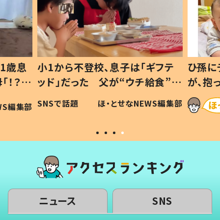
ギフテ
ひ孫にデレデレな80歳じいじ
給食”を
が、抱っこすると…ひ孫の反応に
和の親
「涙が出ました」「可愛くて仕方な
WS編集部
ほ・とせなNEWS編集部
い」
ニュース
SNS