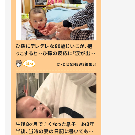
ひ孫にデレデレな80歳じいじが、抱
っこすると…ひ孫の反応に「涙が出ま
した」「可愛くて仕方ない」
ほ・とせなNEWS編集部
生後8ヶ月で亡くなった息子 約3年
半後、当時の妻の日記に書いてあっ