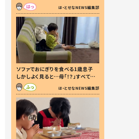
た本音とは
ほ・とせなNEWS編集部
ソファでおにぎりを食べる1歳息子
しかしよく見ると…母「！？」すべてを
察した母の投稿に「可愛いから許
ほ・とせなNEWS編集部
す！」「現行犯〜」