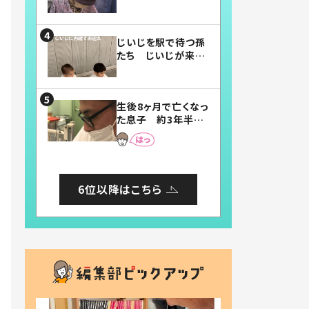
賛したお弁当に「美
味しそう」「お弁当す
ごい」
じいじを駅で待つ孫
たち じいじが来た
瞬間…！？「じいじイ
ケメン」「デレッデレ」
「嬉しくて可愛くてた
生後8ヶ月で亡くなっ
まらない」「幸せにな
た息子 約3年半
れる」
後、当時の妻の日記
に書いてあった本音
とは
6位以降はこちら