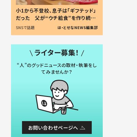
小1から不登校、息子は「ギフテッド」
だった 父が“ウチ給食”を作り続け
る理由とは #令和の親 #令和の子
SNSで話題
ほ・とせなNEWS編集部
ライター募集！
“人”のグッドニュースの取材・執筆をし
てみませんか？
お問い合わせページへ