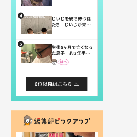
賛したお弁当に「美
味しそう」「お弁当す
ごい」
じいじを駅で待つ孫
たち じいじが来た
瞬間…！？「じいじイ
ケメン」「デレッデレ」
「嬉しくて可愛くてた
生後8ヶ月で亡くなっ
まらない」「幸せにな
た息子 約3年半
れる」
後、当時の妻の日記
に書いてあった本音
とは
6位以降はこちら