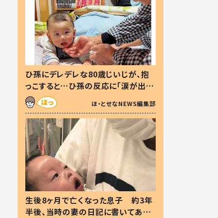
ひ孫にデレデレな80歳じいじが、抱
っこすると…ひ孫の反応に「涙が出ま
した」「可愛くて仕方ない」
ほ・とせなNEWS編集部
生後8ヶ月で亡くなった息子 約3年
半後、当時の妻の日記に書いてあっ