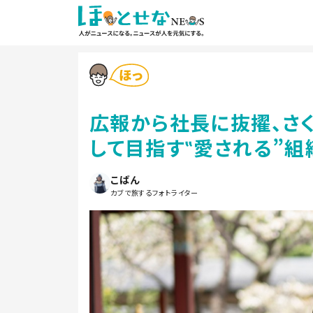
広報から社長に抜擢、さ
して目指す‟愛される”組
こばん
カブで旅するフォトライター