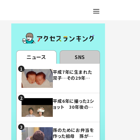
ニュース
SNS
平成7年に生まれた
双子…その29年後
の姿に「漫画みたい」
「素敵すぎる」
平成6年に撮った2シ
ョット 30年後の姿
に…「美男美女」「こ
んな夫婦になりた
い」
孫のためにお弁当を
作った祖母 孫が絶