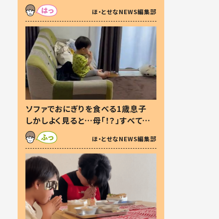
た本音とは
ほ・とせなNEWS編集部
ソファでおにぎりを食べる1歳息子
しかしよく見ると…母「！？」すべてを
察した母の投稿に「可愛いから許
ほ・とせなNEWS編集部
す！」「現行犯〜」