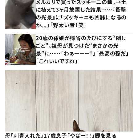
メルカリで買ったズッキーニの種。→土
に植えて3ヶ月放置した結果……『衝撃
の光景』に「ズッキーニも凶器になるの
か、、」「野太い音！笑」
20歳の孫娘が帰省のたびにする“隠し
ごと”。祖母が見つけた“まさかの光
景”に……「わぁーーー！」「最高の孫だ」
「これいいですね」
母「刺青入れた」17歳息子「やばー！！」脚を見る