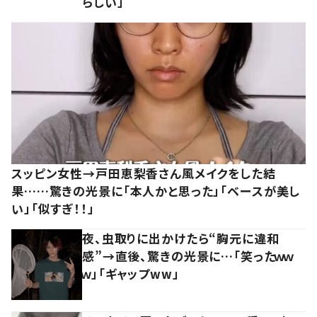
らしい」
スッピン女性→戸田恵梨香さん風メイクをした結
果……驚きの光景に「本人かと思った」「ベースが美し
い」「似すぎ！！」
夜、虫取りに出かけたら“胸元に違和
感”→直後、驚きの光景に…「笑ったｗｗ
ｗ」「ギャップww」