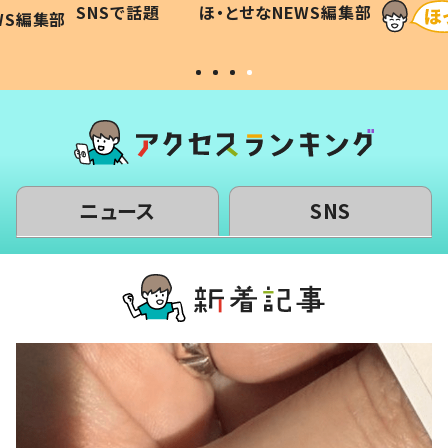
SNSで話題
ほ・とせなNEWS編集部
WS編集部
#令和の子
い」
ニュース
SNS