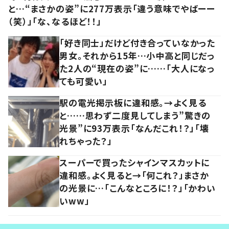
と…“まさかの姿”に277万表示「違う意味でやばーー
（笑）」「な、なるほど！！」
「好き同士」だけど付き合っていなかった
男女。それから15年…小中高と同じだっ
た2人の“現在の姿”に……「大人になっ
ても可愛い」
駅の電光掲示板に違和感。→よく見る
と……思わず二度見してしまう”驚きの
光景”に93万表示「なんだこれ！？」「壊
れちゃった？」
スーパーで買ったシャインマスカットに
違和感。よく見ると→「何これ？」まさか
の光景に…「こんなところに！？」「かわい
いww」