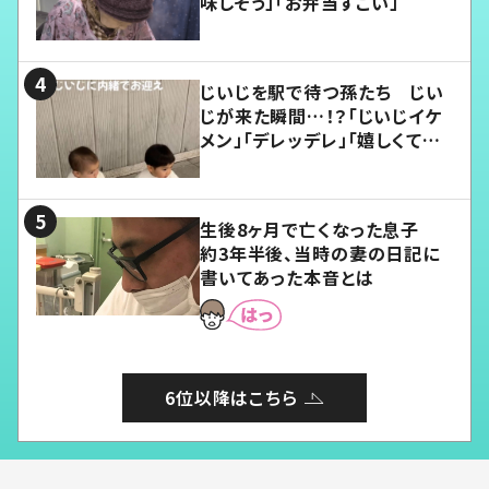
味しそう」「お弁当すごい」
じいじを駅で待つ孫たち じい
じが来た瞬間…！？「じいじイケ
メン」「デレッデレ」「嬉しくて可
愛くてたまらない」「幸せになれ
る」
生後8ヶ月で亡くなった息子
約3年半後、当時の妻の日記に
書いてあった本音とは
6位以降はこちら