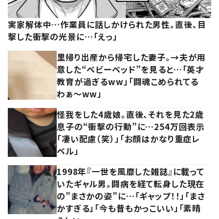
実家解体中…作業員に話しかけられた男性。直後、目
撃した衝撃の光景に…「えっ」
里帰り出産から帰宅した妻子。→夫が用
意した“ベビーベッド”を見ると…「英才
教育が過ぎるww」「闘魂こめられてる
わぁ～ww」
怪我をした4歳娘。直後、それを見た2歳
息子の“衝撃の行動”に…254万回表示
「凄い配慮（笑）」「お顔はかなり重症レ
ベル」
1998年『一世を風靡した雑誌』に載って
いたギャル男。闘病を経て転身した現在
の”まさかの姿”に…「ギャップ！！」「まさ
かすぎる」「今も昔もかっこいい」「素晴