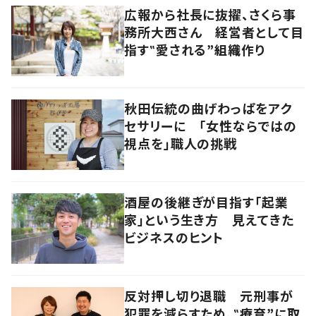
広報から社長に抜擢、さくら事
務所大西さん 経営者として目
指す‟愛される”組織作り
秋田伝統の曲げわっぱをアク
セサリーに 「女性ならではの
視点を」職人の挑戦
酒屋の後継ぎが目指す「起業
家」という生き方 見えてきた
ビジネスのヒント
反対押し切り退職 元刑事が
犯罪を減らすため、‟療育”に取