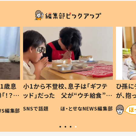
1歳息
小1から不登校、息子は「ギフテ
ひ孫に
「！？」
ッド」だった 父が“ウチ給食”を
が、抱
に「可愛
作り続ける理由とは #令和の親
「涙が
SNSで話題
ほ・とせなNEWS編集部
WS編集部
#令和の子
い」