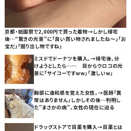
京都・祇園祭で2,000円で買った着物→しかし帰宅
後…“驚きの光景”に「良い買い物されましたね～」「お
宝だ」「掘り出し物ですね」
ミスドでドーナツを購入。→帰宅後、分
けようとしたら…… 目からウロコの光
景に「サイコーですww」「激しいw」
胸部に違和感を覚えた女性。→医師「異
常はありません」しかしその後…判明し
た”まさかの病”。女性の現在に迫る
ドラッグストアで目薬を購入→目薬とは