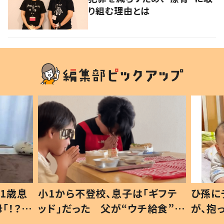
り組む理由とは
1歳息
小1から不登校、息子は「ギフテ
ひ孫に
「！？」
ッド」だった 父が“ウチ給食”を
が、抱
に「可愛
作り続ける理由とは #令和の親
「涙が