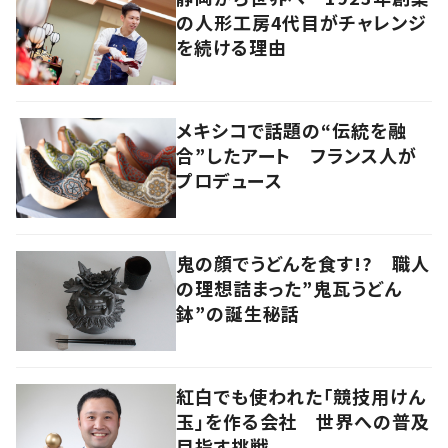
の人形工房4代目がチャレンジ
を続ける理由
メキシコで話題の“伝統を融
合”したアート フランス人が
プロデュース
鬼の顔でうどんを食す!? 職人
の理想詰まった”鬼瓦うどん
鉢”の誕生秘話
紅白でも使われた「競技用けん
玉」を作る会社 世界への普及
目指す挑戦