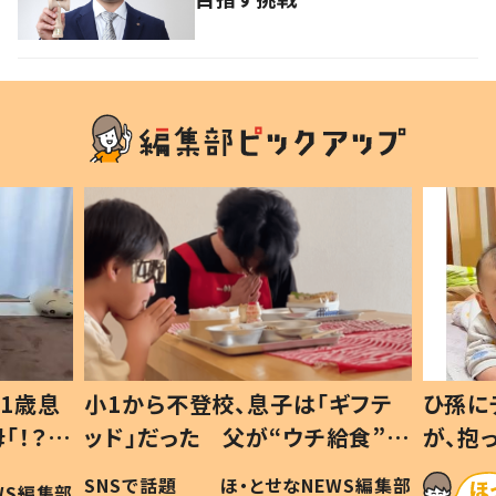
1歳息
小1から不登校、息子は「ギフテ
ひ孫に
「！？」
ッド」だった 父が“ウチ給食”を
が、抱
に「可愛
作り続ける理由とは #令和の親
「涙が
SNSで話題
ほ・とせなNEWS編集部
WS編集部