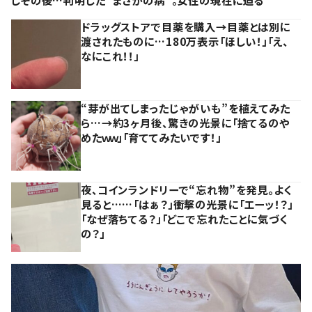
しその後…判明した”まさかの病”。女性の現在に迫る
ドラッグストアで目薬を購入→目薬とは別に
渡されたものに…180万表示「ほしい！」「え、
なにこれ！！」
“芽が出てしまったじゃがいも”を植えてみた
ら…→約3ヶ月後、驚きの光景に「捨てるのや
めたｗｗ」「育ててみたいです！」
夜、コインランドリーで“忘れ物”を発見。よく
見ると……「はぁ？」衝撃の光景に「エーッ！？」
「なぜ落ちてる？」「どこで忘れたことに気づく
の？」