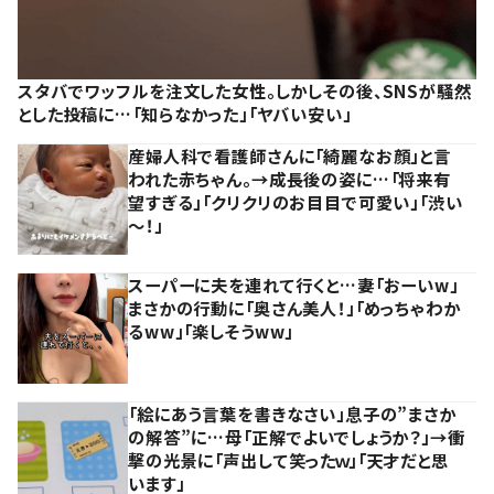
スタバでワッフルを注文した女性。しかしその後、SNSが騒然
とした投稿に…「知らなかった」「ヤバい安い」
産婦人科で看護師さんに「綺麗なお顔」と言
われた赤ちゃん。→成長後の姿に…「将来有
望すぎる」「クリクリのお目目で可愛い」「渋い
～！」
スーパーに夫を連れて行くと…妻「おーいw」
まさかの行動に「奥さん美人！」「めっちゃわか
るww」「楽しそうww」
「絵にあう言葉を書きなさい」息子の”まさか
の解答”に…母「正解でよいでしょうか？」→衝
撃の光景に「声出して笑ったｗ」「天才だと思
います」