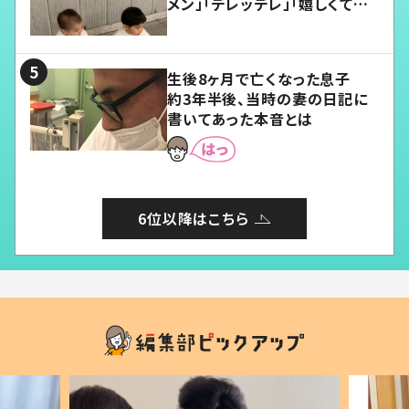
メン」「デレッデレ」「嬉しくて可
愛くてたまらない」「幸せになれ
る」
生後8ヶ月で亡くなった息子
約3年半後、当時の妻の日記に
書いてあった本音とは
6位以降はこちら