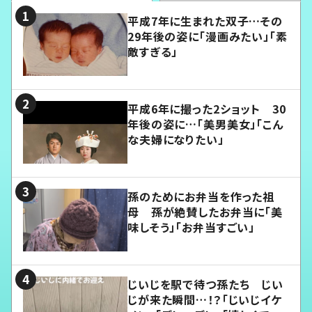
平成7年に生まれた双子…その
29年後の姿に「漫画みたい」「素
敵すぎる」
平成6年に撮った2ショット 30
年後の姿に…「美男美女」「こん
な夫婦になりたい」
孫のためにお弁当を作った祖
母 孫が絶賛したお弁当に「美
味しそう」「お弁当すごい」
じいじを駅で待つ孫たち じい
じが来た瞬間…！？「じいじイケ