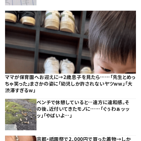
ママが保育園へお迎えに→2歳息子を見たら……「先生とめっ
ちゃ笑った」まさかの姿に「幼児しか許されないヤツww」「大
渋滞すぎるw」
ベンチで休憩していると…遠方に違和感。そ
の後、近付いてきたモノに……「ぐぅわぁッッ
ッ」「やばいよ…」
京都・祇園祭で2,000円で買った着物→しか