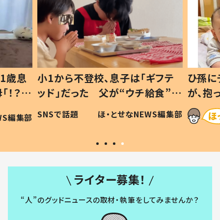
1歳息
小1から不登校、息子は「ギフテ
ひ孫に
「！？」
ッド」だった 父が“ウチ給食”を
が、抱
に「可愛
作り続ける理由とは #令和の親
「涙が
SNSで話題
ほ・とせなNEWS編集部
WS編集部
#令和の子
い」
ライター募集！
“人”のグッドニュースの取材・執筆をしてみませんか？