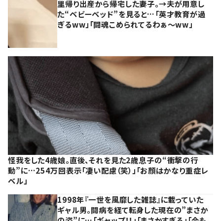
里帰り出産から帰宅した妻子。→夫が用意し
た“ベビーベッド”を見ると…「英才教育が過
ぎるww」「闘魂こめられてるわぁ～ww」
怪我をした4歳娘。直後、それを見た2歳息子の“衝撃の行
動”に…254万回表示「凄い配慮（笑）」「お顔はかなり重症レ
ベル」
1998年『一世を風靡した雑誌』に載っていた
ギャル男。闘病を経て転身した現在の”まさか
の姿”に…「ギャップ！！」「まさかすぎる」「今も