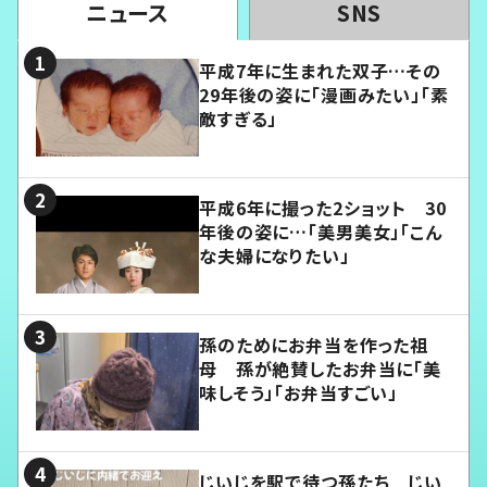
ニュース
SNS
平成7年に生まれた双子…その
29年後の姿に「漫画みたい」「素
敵すぎる」
平成6年に撮った2ショット 30
年後の姿に…「美男美女」「こん
な夫婦になりたい」
孫のためにお弁当を作った祖
母 孫が絶賛したお弁当に「美
味しそう」「お弁当すごい」
じいじを駅で待つ孫たち じい