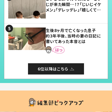
じが来た瞬間…！？「じいじイケ
メン」「デレッデレ」「嬉しくて可
愛くてたまらない」「幸せになれ
る」
生後8ヶ月で亡くなった息子
約3年半後、当時の妻の日記に
書いてあった本音とは
6位以降はこちら