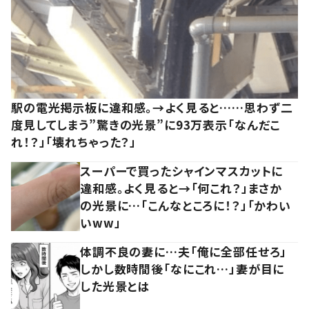
駅の電光掲示板に違和感。→よく見ると……思わず二
度見してしまう”驚きの光景”に93万表示「なんだこ
れ！？」「壊れちゃった？」
スーパーで買ったシャインマスカットに
違和感。よく見ると→「何これ？」まさか
の光景に…「こんなところに！？」「かわい
いww」
体調不良の妻に…夫「俺に全部任せろ」
しかし数時間後「なにこれ…」妻が目に
した光景とは