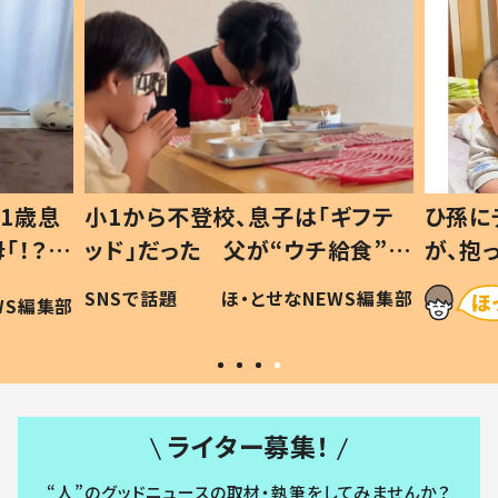
1歳息
小1から不登校、息子は「ギフテ
ひ孫に
「！？」
ッド」だった 父が“ウチ給食”を
が、抱
に「可愛
作り続ける理由とは #令和の親
「涙が
SNSで話題
ほ・とせなNEWS編集部
WS編集部
#令和の子
い」
ライター募集！
“人”のグッドニュースの取材・執筆をしてみませんか？