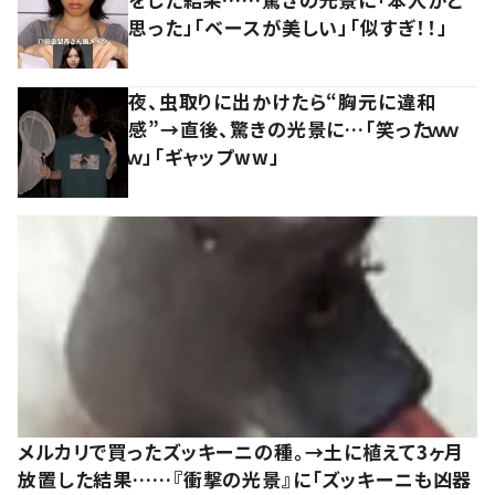
思った」「ベースが美しい」「似すぎ！！」
夜、虫取りに出かけたら“胸元に違和
感”→直後、驚きの光景に…「笑ったｗｗ
ｗ」「ギャップww」
メルカリで買ったズッキーニの種。→土に植えて3ヶ月
放置した結果……『衝撃の光景』に「ズッキーニも凶器