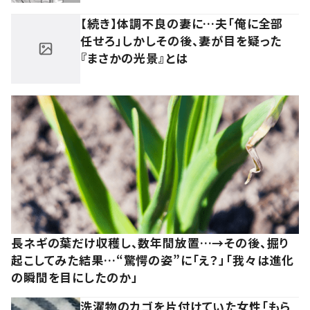
【続き】体調不良の妻に…夫「俺に全部
任せろ」しかしその後、妻が目を疑った
『まさかの光景』とは
長ネギの葉だけ収穫し、数年間放置…→その後、掘り
起こしてみた結果…“驚愕の姿”に「え？」「我々は進化
の瞬間を目にしたのか」
洗濯物のカゴを片付けていた女性「もら