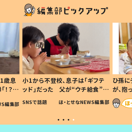
1歳息
小1から不登校、息子は「ギフテ
ひ孫に
「！？」
ッド」だった 父が“ウチ給食”を
が、抱
に「可愛
作り続ける理由とは #令和の親
「涙が
SNSで話題
ほ・とせなNEWS編集部
WS編集部
#令和の子
い」