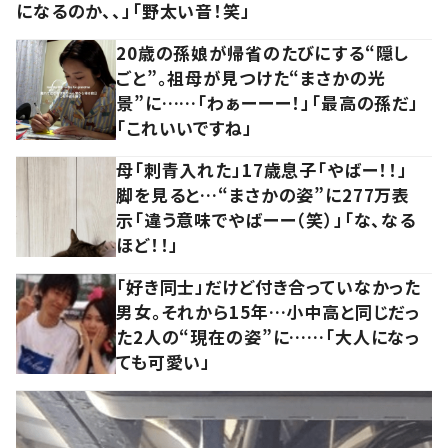
になるのか、、」「野太い音！笑」
20歳の孫娘が帰省のたびにする“隠し
ごと”。祖母が見つけた“まさかの光
景”に……「わぁーーー！」「最高の孫だ」
「これいいですね」
母「刺青入れた」17歳息子「やばー！！」
脚を見ると…“まさかの姿”に277万表
示「違う意味でやばーー（笑）」「な、なる
ほど！！」
「好き同士」だけど付き合っていなかった
男女。それから15年…小中高と同じだっ
た2人の“現在の姿”に……「大人になっ
ても可愛い」