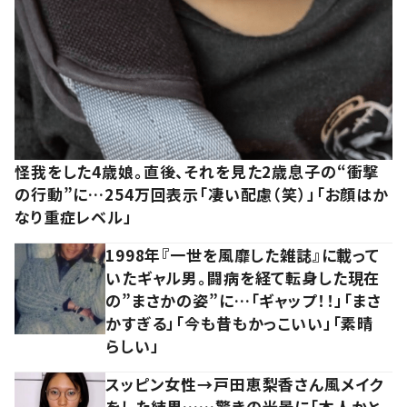
怪我をした4歳娘。直後、それを見た2歳息子の“衝撃
の行動”に…254万回表示「凄い配慮（笑）」「お顔はか
なり重症レベル」
1998年『一世を風靡した雑誌』に載って
いたギャル男。闘病を経て転身した現在
の”まさかの姿”に…「ギャップ！！」「まさ
かすぎる」「今も昔もかっこいい」「素晴
らしい」
スッピン女性→戸田恵梨香さん風メイク
をした結果……驚きの光景に「本人かと