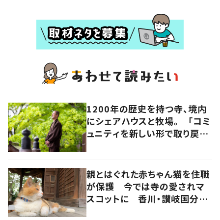
1200年の歴史を持つ寺、境内
にシェアハウスと牧場。 「コミ
ュニティを新しい形で取り戻
す」52代住職の視点 岡山・真
庭市
親とはぐれた赤ちゃん猫を住職
が保護 今では寺の愛されマ
スコットに 香川・讃岐国分寺
の“寺猫”ムーンちゃん