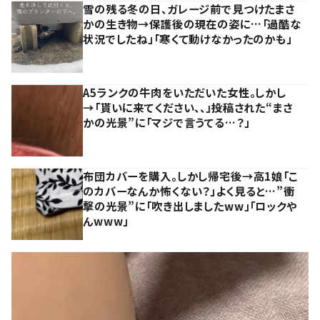
雪の残る冬の日、ガレージ前で見つけたまさ
かの生き物→保護後の現在の姿に…「過酷な
状況でしたね」「寒くて動けなかったのかも」
A5ランクの牛肉をいただいた女性。しかし
→「貰いに来てください、、」投稿された“まさ
かの光景”に「マジで言うてる…？」
布団カバーを購入。しかし帰宅後→高1娘「こ
のカバーなんか怖くない？」よく見ると…”衝
撃の光景”に「吹き出しましたww」「ロックや
んwww」