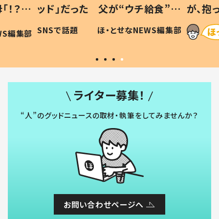
「！？」
ッド」だった 父が“ウチ給食”を
が、抱
に「可愛
作り続ける理由とは #令和の親
「涙が
SNSで話題
ほ・とせなNEWS編集部
WS編集部
#令和の子
い」
ライター募集！
“人”のグッドニュースの取材・執筆をしてみませんか？
お問い合わせページへ