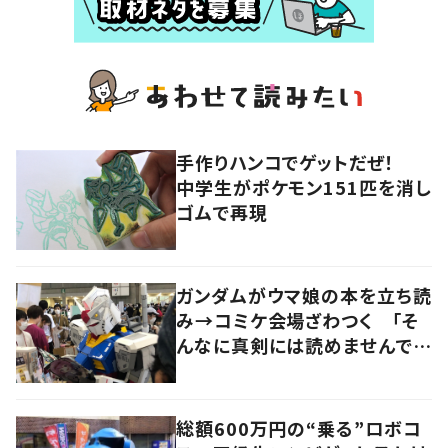
手作りハンコでゲットだぜ！
中学生がポケモン151匹を消し
ゴムで再現
ガンダムがウマ娘の本を立ち読
み→コミケ会場ざわつく 「そ
んなに真剣には読めませんでし
た」
総額600万円の“乗る”ロボコ