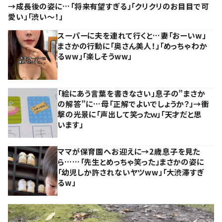
→成長後の姿に…「将来有望すぎる」「クリクリのお目目で可
愛い」「渋い～！」
スーパーに夫を連れて行くと…妻「おーいw」
まさかの行動に「奥さん美人！」「めっちゃわか
るww」「楽しそうww」
「絵にあう言葉を書きなさい」息子の”まさか
の解答”に…母「正解でよいでしょうか？」→衝
撃の光景に「声出して笑ったｗ」「天才だと思
います」
ママが保育園へお迎えに→2歳息子を見た
ら……「先生とめっちゃ笑った」まさかの姿に
「幼児しか許されないヤツww」「大渋滞すぎ
るw」