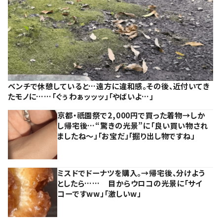
ベンチで休憩していると…遠方に違和感。その後、近付いてき
たモノに……「ぐぅわぁッッッ」「やばいよ…」
京都・祇園祭で2,000円で買った着物→しか
し帰宅後…“驚きの光景”に「良い買い物され
ましたね～」「お宝だ」「掘り出し物ですね」
ミスドでドーナツを購入。→帰宅後、分けよう
としたら…… 目からウロコの光景に「サイ
コーですww」「激しいw」