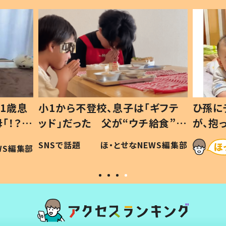
1歳息
小1から不登校、息子は「ギフテ
ひ孫に
「！？」
ッド」だった 父が“ウチ給食”を
が、抱
に「可愛
作り続ける理由とは #令和の親
「涙が
SNSで話題
ほ・とせなNEWS編集部
WS編集部
#令和の子
い」