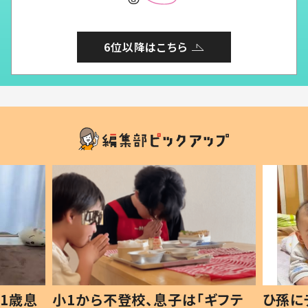
6位以降はこちら
1歳息
小1から不登校、息子は「ギフテ
ひ孫に