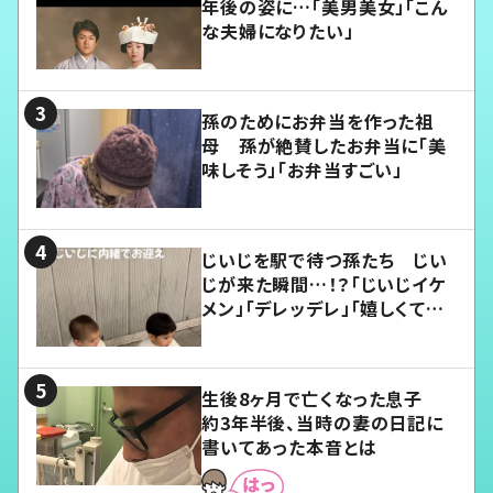
年後の姿に…「美男美女」「こん
な夫婦になりたい」
孫のためにお弁当を作った祖
母 孫が絶賛したお弁当に「美
味しそう」「お弁当すごい」
じいじを駅で待つ孫たち じい
じが来た瞬間…！？「じいじイケ
メン」「デレッデレ」「嬉しくて可
愛くてたまらない」「幸せになれ
る」
生後8ヶ月で亡くなった息子
約3年半後、当時の妻の日記に
書いてあった本音とは