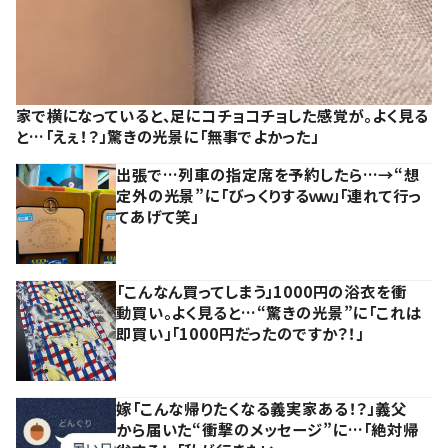
家で横になっていると、足にコチョコチョした感覚が。よく見る
と…「えぇ！？」驚きの光景に「無事でよかった」
出張で…列車の指定席を予約したら…→“想
定外の光景”に「びっくりするｗｗ」「連れて行っ
てあげて笑」
「こんなん買ってしまう」1000円の浴衣を衝
動買い。よく見ると…“驚きの光景”に「これは
即買い」「1000円だったのですか？！」
嫁「こんな帰りたくなる義実家ある！？」義父
から届いた“衝撃のメッセージ”に…「絶対帰