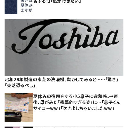
省する！」「私が行きたい」
昭和29年製造の東芝の洗濯機。動かしてみると……「驚き」
「東芝恐るべし」
夏休みの宿題をする小5息子に違和感。→直
後、母がみた『衝撃的すぎる姿』に…「息子くん
サイコーww」「吹き出しちゃいましたww」