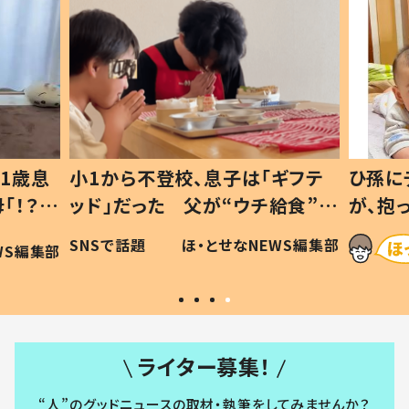
1歳息
小1から不登校、息子は「ギフテ
ひ孫に
「！？」
ッド」だった 父が“ウチ給食”を
が、抱
に「可愛
作り続ける理由とは #令和の親
「涙が
SNSで話題
ほ・とせなNEWS編集部
WS編集部
#令和の子
い」
ライター募集！
“人”のグッドニュースの取材・執筆をしてみませんか？