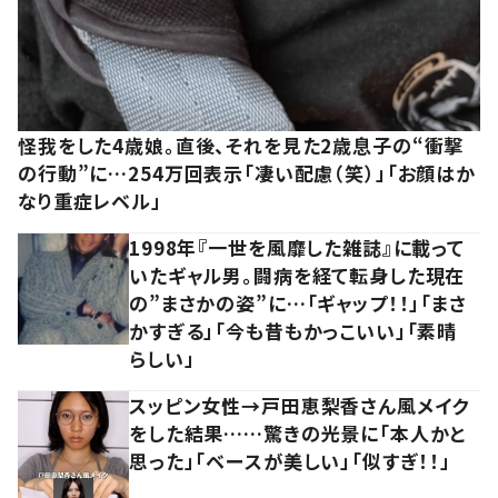
怪我をした4歳娘。直後、それを見た2歳息子の“衝撃
の行動”に…254万回表示「凄い配慮（笑）」「お顔はか
なり重症レベル」
1998年『一世を風靡した雑誌』に載って
いたギャル男。闘病を経て転身した現在
の”まさかの姿”に…「ギャップ！！」「まさ
かすぎる」「今も昔もかっこいい」「素晴
らしい」
スッピン女性→戸田恵梨香さん風メイク
をした結果……驚きの光景に「本人かと
思った」「ベースが美しい」「似すぎ！！」