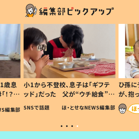
1歳息
小1から不登校、息子は「ギフテ
ひ孫に
「！？」
ッド」だった 父が“ウチ給食”を
が、抱
に「可愛
作り続ける理由とは #令和の親
「涙が
SNSで話題
ほ・とせなNEWS編集部
WS編集部
#令和の子
い」