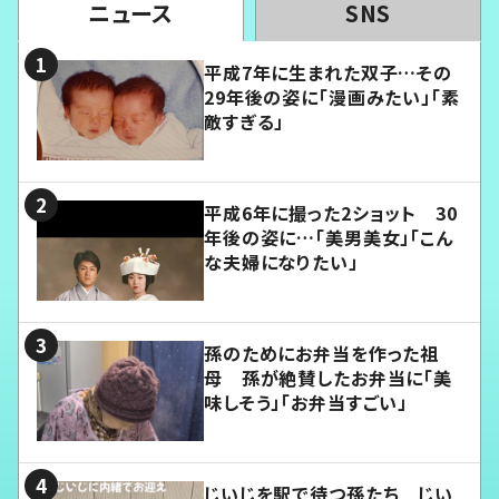
ニュース
SNS
平成7年に生まれた双子…その
29年後の姿に「漫画みたい」「素
敵すぎる」
平成6年に撮った2ショット 30
年後の姿に…「美男美女」「こん
な夫婦になりたい」
孫のためにお弁当を作った祖
母 孫が絶賛したお弁当に「美
味しそう」「お弁当すごい」
じいじを駅で待つ孫たち じい