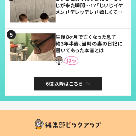
じが来た瞬間…！？「じいじイケ
メン」「デレッデレ」「嬉しくて可
愛くてたまらない」「幸せになれ
る」
生後8ヶ月で亡くなった息子
約3年半後、当時の妻の日記に
書いてあった本音とは
6位以降はこちら