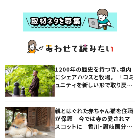
1200年の歴史を持つ寺、境内
にシェアハウスと牧場。 「コミ
ュニティを新しい形で取り戻
す」52代住職の視点 岡山・真
庭市
親とはぐれた赤ちゃん猫を住職
が保護 今では寺の愛されマ
スコットに 香川・讃岐国分寺
の“寺猫”ムーンちゃん