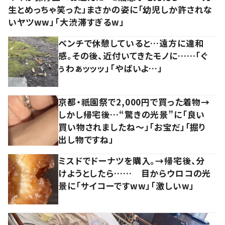
生とめっちゃ笑った」まさかの姿に「幼児しか許されな
いヤツww」「大渋滞すぎるw」
ベンチで休憩していると…遠方に違和
感。その後、近付いてきたモノに……「ぐ
ぅわぁッッッ」「やばいよ…」
京都・祇園祭で2,000円で買った着物→
しかし帰宅後…“驚きの光景”に「良い
買い物されましたね～」「お宝だ」「掘り
出し物ですね」
ミスドでドーナツを購入。→帰宅後、分
けようとしたら…… 目からウロコの光
景に「サイコーですww」「激しいw」