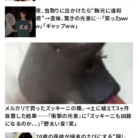
夜、虫取りに出かけたら“胸元に違和
感”→直後、驚きの光景に…「笑ったｗｗ
ｗ」「ギャップww」
メルカリで買ったズッキーニの種。→土に植えて3ヶ月
放置した結果……『衝撃の光景』に「ズッキーニも凶器
になるのか、、」「野太い音！笑」
20歳の孫娘が帰省のたびにする“隠し