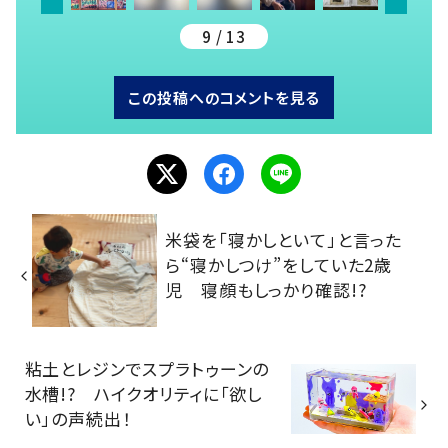
9 / 13
この投稿へのコメントを見る
米袋を「寝かしといて」と言った
ら“寝かしつけ”をしていた2歳
児 寝顔もしっかり確認!?
粘土とレジンでスプラトゥーンの
水槽!? ハイクオリティに「欲し
い」の声続出！