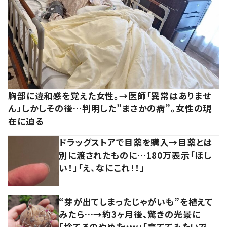
胸部に違和感を覚えた女性。→医師「異常はありませ
ん」しかしその後…判明した”まさかの病”。女性の現
在に迫る
ドラッグストアで目薬を購入→目薬とは
別に渡されたものに…180万表示「ほし
い！」「え、なにこれ！！」
“芽が出てしまったじゃがいも”を植えて
みたら…→約3ヶ月後、驚きの光景に
「捨てるのやめたｗｗ」「育ててみたいで