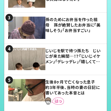
孫のためにお弁当を作った祖
母 孫が絶賛したお弁当に「美
味しそう」「お弁当すごい」
じいじを駅で待つ孫たち じい
じが来た瞬間…！？「じいじイケ
メン」「デレッデレ」「嬉しくて可
愛くてたまらない」「幸せになれ
る」
生後8ヶ月で亡くなった息子
約3年半後、当時の妻の日記に
書いてあった本音とは