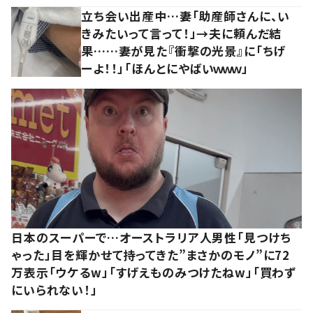
立ち会い出産中…妻「助産師さんに、い
きみたいって言って！」→夫に頼んだ結
果……妻が見た『衝撃の光景』に「ちげ
ーよ！！」「ほんとにやばいｗｗｗ」
日本のスーパーで…オーストラリア人男性「見つけち
ゃった」目を輝かせて持ってきた”まさかのモノ”に72
万表示「ウケるw」「すげえものみつけたねw」「買わず
にいられない！」