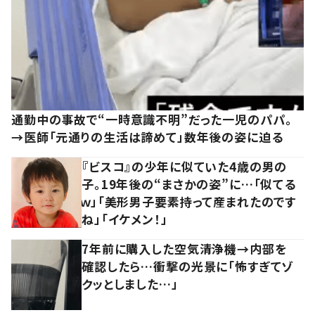
通勤中の事故で“一時意識不明”だった一児のパパ。
→医師「元通りの生活は諦めて」数年後の姿に迫る
『ビスコ』の少年に似ていた4歳の男の
子。19年後の“まさかの姿”に…「似てる
ｗ」「美形男子要素持って産まれたのです
ね」「イケメン！」
7年前に購入した空気清浄機→内部を
確認したら…衝撃の光景に「怖すぎてゾ
クッとしました…」