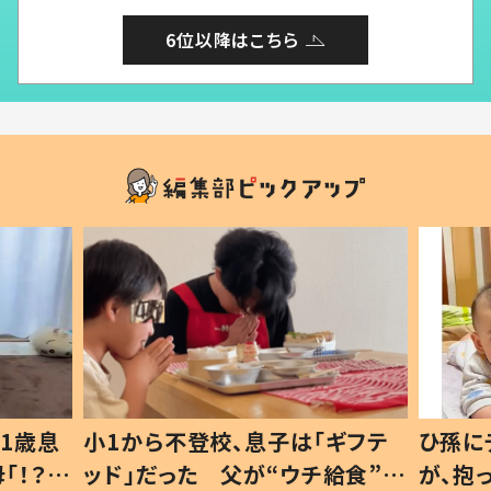
6位以降はこちら
ギフテ
ひ孫にデレデレな80歳じいじ
給食”を
が、抱っこすると…ひ孫の反応に