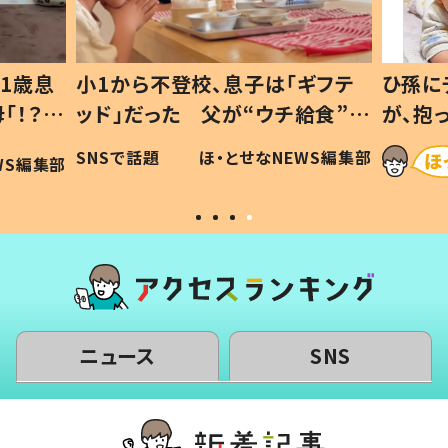
ギフテ
ひ孫にデレデレな80歳じいじ
給食”を
が、抱っこすると…ひ孫の反応に
和の親
「涙が出ました」「可愛くて仕方な
WS編集部
ほ・とせなNEWS編集部
い」
ニュース
SNS