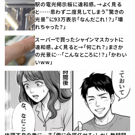
駅の電光掲示板に違和感。→よく見る
と……思わず二度見してしまう”驚きの
光景”に93万表示「なんだこれ！？」「壊
れちゃった？」
スーパーで買ったシャインマスカットに
違和感。よく見ると→「何これ？」まさか
の光景に…「こんなところに！？」「かわい
いww」
体調不良の妻に…夫「俺に全部任せろ」しかし数時間