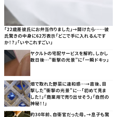
「22歳差彼氏にお弁当作りました」→開けたら……彼
氏驚きの中身に62万表示「どこで手に入れるんです
か！？」「いやこれすごい」
ヤクルトの宅配サービスを解約。しかし
数日後…”衝撃の光景”に「一瞬ドキッ」
畑で取れた野菜に違和感…→直後、目
撃した”衝撃の光景”に…「初めて見ま
した！」「商業用で売り出せそう」「自然の
神秘！！」
約30年前、自衛官だった母。→息子も驚