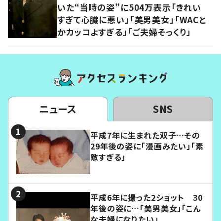
いた“当時の姿”に504万表示「きれい
すぎて心臓に悪い」「美男美女」「WACと
かカッコよすぎる」「ご夫婦そっくり」
ニュース
SNS
平成7年に生まれた双子…その
29年後の姿に「漫画みたい」「素
敵すぎる」
平成6年に撮った2ショット 30
年後の姿に…「美男美女」「こん
な夫婦になりたい」