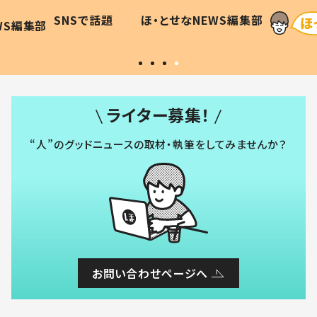
和の親
「涙が出ました」「可愛くて仕方な
WS編集部
ほ・とせなNEWS編集部
い」
ライター募集！
“人”のグッドニュースの取材・執筆をしてみませんか？
お問い合わせページへ