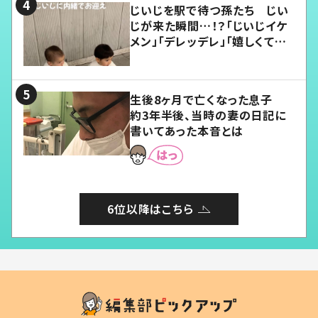
じいじを駅で待つ孫たち じい
じが来た瞬間…！？「じいじイケ
メン」「デレッデレ」「嬉しくて可
愛くてたまらない」「幸せになれ
る」
生後8ヶ月で亡くなった息子
約3年半後、当時の妻の日記に
書いてあった本音とは
6位以降はこちら