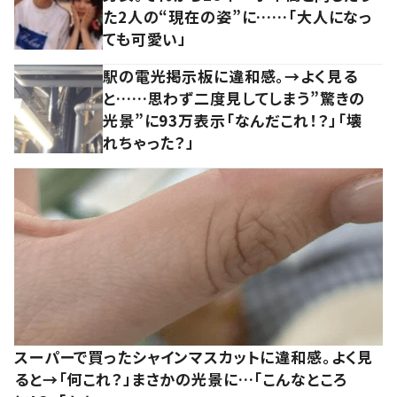
た2人の“現在の姿”に……「大人になっ
ても可愛い」
駅の電光掲示板に違和感。→よく見る
と……思わず二度見してしまう”驚きの
光景”に93万表示「なんだこれ！？」「壊
れちゃった？」
スーパーで買ったシャインマスカットに違和感。よく見
ると→「何これ？」まさかの光景に…「こんなところ