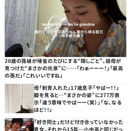
20歳の孫娘が帰省のたびにする“隠しごと”。祖母が
見つけた“まさかの光景”に……「わぁーーー！」「最高
の孫だ」「これいいですね」
母「刺青入れた」17歳息子「やばー！！」
脚を見ると…“まさかの姿”に277万表
示「違う意味でやばーー（笑）」「な、なる
ほど！！」
「好き同士」だけど付き合っていなかった
男女。それから15年…小中高と同じだっ