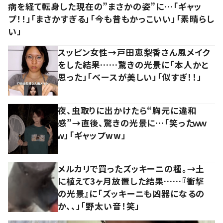
病を経て転身した現在の”まさかの姿”に…「ギャッ
プ！！」「まさかすぎる」「今も昔もかっこいい」「素晴らし
い」
スッピン女性→戸田恵梨香さん風メイク
をした結果……驚きの光景に「本人かと
思った」「ベースが美しい」「似すぎ！！」
夜、虫取りに出かけたら“胸元に違和
感”→直後、驚きの光景に…「笑ったｗｗ
ｗ」「ギャップww」
メルカリで買ったズッキーニの種。→土
に植えて3ヶ月放置した結果……『衝撃
の光景』に「ズッキーニも凶器になるの
か、、」「野太い音！笑」