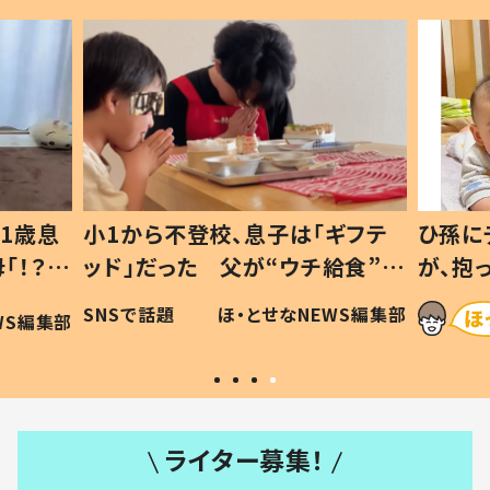
1歳息
小1から不登校、息子は「ギフテ
ひ孫に
「！？」
ッド」だった 父が“ウチ給食”を
が、抱
に「可愛
作り続ける理由とは #令和の親
「涙が
SNSで話題
ほ・とせなNEWS編集部
WS編集部
#令和の子
い」
ライター募集！