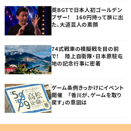
英BGTで日本人初ゴールデン
ブザー！ 160円持って旅に出
た、大道芸人の素顔
74式戦車の模擬戦を目の前
で！ 陸上自衛隊・日本原駐屯
地の記念行事に密着
ゲーム条例きっかけにイベント
開催 「香川が、ゲームを取り
戻す」の意図は