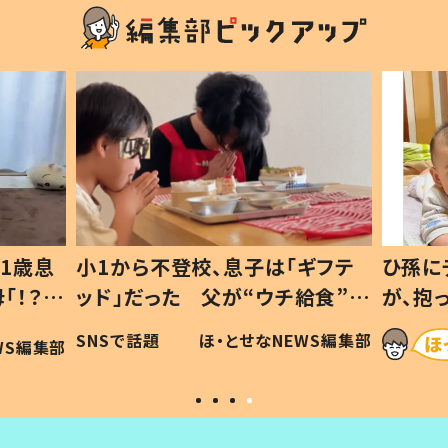
1歳息
小1から不登校、息子は「ギフテ
ひ孫に
「！？」
ッド」だった 父が“ウチ給食”を
が、抱
に「可愛
作り続ける理由とは #令和の親
「涙が
SNSで話題
ほ・とせなNEWS編集部
WS編集部
#令和の子
い」