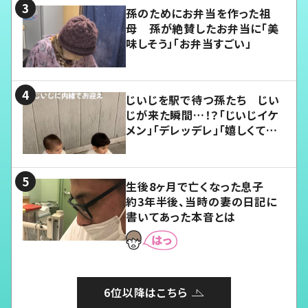
孫のためにお弁当を作った祖
母 孫が絶賛したお弁当に「美
味しそう」「お弁当すごい」
じいじを駅で待つ孫たち じい
じが来た瞬間…！？「じいじイケ
メン」「デレッデレ」「嬉しくて可
愛くてたまらない」「幸せになれ
る」
生後8ヶ月で亡くなった息子
約3年半後、当時の妻の日記に
書いてあった本音とは
6位以降はこちら