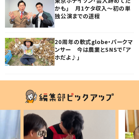
東京ホテイソン「芸人辞めてた
かも」 月1ケタ収入～初の単
独公演までの道程
20周年の軟式globe・パークマ
ンサー 今は農業とSNSで「ア
ホだよ♪」