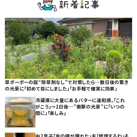
草ボーボーの庭“除草剤なし”で対策したら…数日後の驚き
の光景に「初めて目にしました」「お手軽で確実に効果」
冷蔵庫に大量にあるバターに違和感。「これ
がこう」→2日後…”衝撃の光景”に「いつの
間に」「楽しみ」
中2息子「傘の柄が壊れた」夫「修理するわ」そ