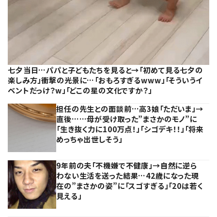
七夕当日…パパと子どもたちを見ると→「初めて見る七夕の
楽しみ方」衝撃の光景に…「おもろすぎるwww」「そういうイ
ベントだっけ？w」「どこの星の文化ですか？」
担任の先生との面談前…高3娘「ただいま」→
直後……母が受け取った”まさかのモノ”に
「生き抜く力に100万点！」「シゴデキ！！」「将来
めっちゃ出世しそう」
9年前の夫「不機嫌で不健康」→自然に逆ら
わない生活を送った結果…42歳になった現
在の”まさかの姿”に「スゴすぎる」「20は若く
見える」