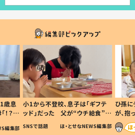
1歳息
小1から不登校、息子は「ギフテ
ひ孫に
「！？」
ッド」だった 父が“ウチ給食”を
が、抱
に「可愛
作り続ける理由とは #令和の親
「涙が
SNSで話題
ほ・とせなNEWS編集部
WS編集部
#令和の子
い」