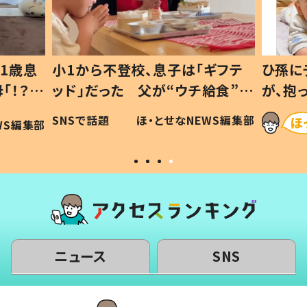
1歳息
小1から不登校、息子は「ギフテ
ひ孫に
「！？」
ッド」だった 父が“ウチ給食”を
が、抱
に「可愛
作り続ける理由とは #令和の親
「涙が
SNSで話題
ほ・とせなNEWS編集部
WS編集部
#令和の子
い」
ニュース
SNS