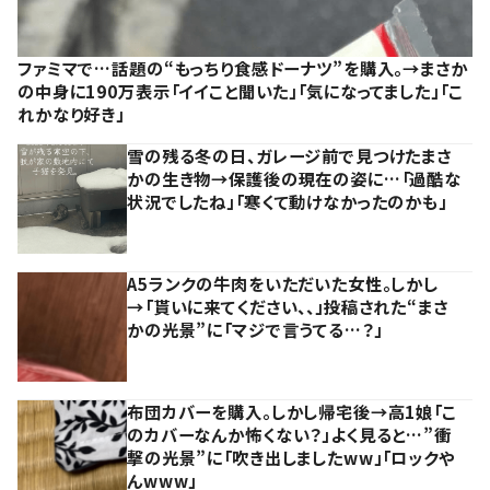
ファミマで…話題の“もっちり食感ドーナツ”を購入。→まさか
の中身に190万表示「イイこと聞いた」「気になってました」「こ
れかなり好き」
雪の残る冬の日、ガレージ前で見つけたまさ
かの生き物→保護後の現在の姿に…「過酷な
状況でしたね」「寒くて動けなかったのかも」
A5ランクの牛肉をいただいた女性。しかし
→「貰いに来てください、、」投稿された“まさ
かの光景”に「マジで言うてる…？」
布団カバーを購入。しかし帰宅後→高1娘「こ
のカバーなんか怖くない？」よく見ると…”衝
撃の光景”に「吹き出しましたww」「ロックや
んwww」