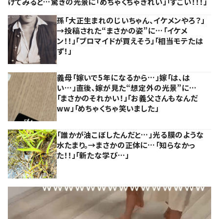
けてみると…驚きの光景に「めちゃくちゃきれい」「すごい！！！」
孫「大正生まれのじいちゃん、イケメンやろ？」
→投稿された“まさかの姿”に…「イケメ
ン！！」「ブロマイドが買えそう」「相当モテたは
ず！」
義母「嫁いで5年になるから…」嫁「は、は
い…」直後、嫁が見た“想定外の光景”に…
「まさかのそれかい！」「お義父さんもなんだ
ww」「めちゃくちゃ笑いました」
「誰かが油こぼしたんだと…」光る膜のような
水たまり。→まさかの正体に…「知らなかっ
た！！」「新たな学び…」