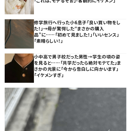
「これは、モテるぞぉ」「客観的にイケメン」
修学旅行へ行った小6息子「良い買い物をし
た！」→母が驚愕した“まさかの購入
品”に……「初めて見ました！」「いいセンス」
「素晴らしい！」
小中高で男子校だった男性→学生の頃の姿
を見ると……「共学だったら絶対モテてた」ま
さかの光景に「今から告白しに向かいます」
「イケメンすぎ」