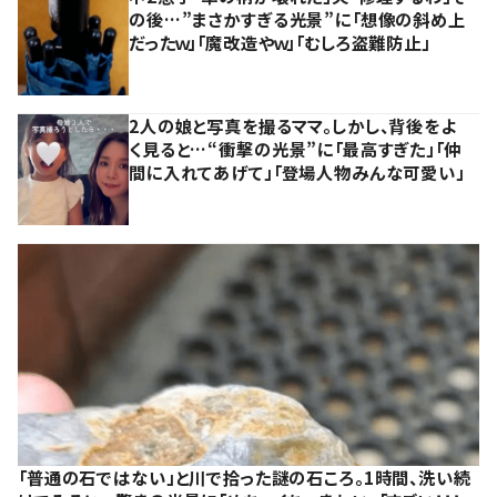
の後…”まさかすぎる光景”に「想像の斜め上
だったｗ」「魔改造やｗ」「むしろ盗難防止」
2人の娘と写真を撮るママ。しかし、背後をよ
く見ると…“衝撃の光景”に「最高すぎた」「仲
間に入れてあげて」「登場人物みんな可愛い」
「普通の石ではない」と川で拾った謎の石ころ。1時間、洗い続