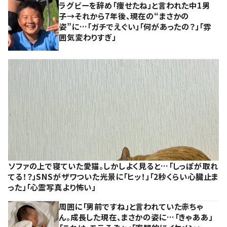
ラグビーを辞め「痩せたね」と言われた中1男
子→それから7年後、現在の“まさかの
姿”に…「ガチでえぐい」「何があったの？」「雰
囲気変わりすぎ」
ソファの上で寝ていた愛猫。しかしよく見ると…「しっぽが取れ
てる！？」SNSがザワついた光景に「ヒッ！」「2秒くらい心臓止ま
った」「心霊写真より怖い」
周囲に「男前ですね」と言われていた赤ちゃ
ん。成長した現在、まさかの姿に…「きゃああ」