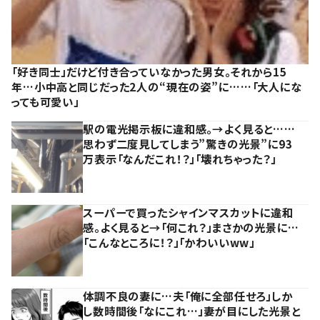
「好き同士」だけど付き合っていなかった男女。それから15
年…小中高と同じだった2人の“現在の姿”に……「大人にな
っても可愛い」
駅の電光掲示板に違和感。→よく見ると……
思わず二度見してしまう”驚きの光景”に93
万表示「なんだこれ！？」「壊れちゃった？」
スーパーで買ったシャインマスカットに違和
感。よく見ると→「何これ？」まさかの光景に…
「こんなところに！？」「かわいいww」
体調不良の妻に…夫「俺に全部任せろ」しか
し数時間後「なにこれ…」妻が目にした光景と