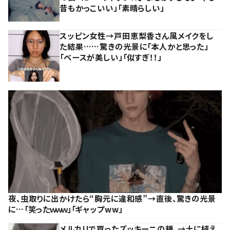
昔もかっこいい」「素晴らしい」
スッピン女性→戸田恵梨香さん風メイクをし
た結果……驚きの光景に「本人かと思った」
「ベースが美しい」「似すぎ！！」
夜、虫取りに出かけたら“胸元に違和感”→直後、驚きの光景
に…「笑ったｗｗｗ」「ギャップww」
メルカリで買ったズッキーニの種。→土に植え