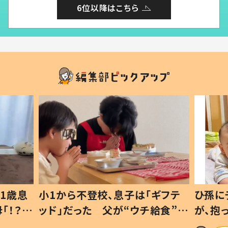
6位以降はこちら
は「ギフテ
ひ孫にデレデレな80歳じいじ
ウチ給食”を
が、抱っこすると…ひ孫の反応に
#令和の親
「涙が出ました」「可愛くて仕方な