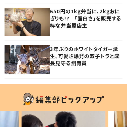
650円の1kg弁当に、2kgおに
ぎりも!? 「面白さ」を販売する
粋な弁当屋店主
3年ぶりのホワイトタイガー誕
生。可愛さ爆発の双子トラと成
長見守る飼育員