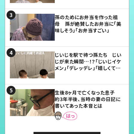
孫のためにお弁当を作った祖
母 孫が絶賛したお弁当に「美
味しそう」「お弁当すごい」
じいじを駅で待つ孫たち じい
じが来た瞬間…！？「じいじイケ
メン」「デレッデレ」「嬉しくて可
愛くてたまらない」「幸せになれ
る」
生後8ヶ月で亡くなった息子
約3年半後、当時の妻の日記に
書いてあった本音とは