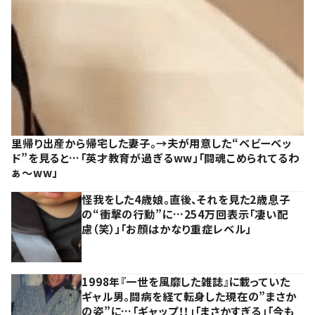
里帰り出産から帰宅した妻子。→夫が用意した“ベビーベッ
ド”を見ると…「英才教育が過ぎるww」「闘魂こめられてるわ
ぁ～ww」
怪我をした4歳娘。直後、それを見た2歳息子
の“衝撃の行動”に…254万回表示「凄い配
慮（笑）」「お顔はかなり重症レベル」
1998年『一世を風靡した雑誌』に載っていた
ギャル男。闘病を経て転身した現在の”まさか
の姿”に…「ギャップ！！」「まさかすぎる」「今も