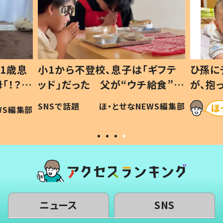
ら不登校、息子は「ギフテ
ひ孫にデレデレな80歳
だった 父が“ウチ給食”を
が、抱っこすると…ひ
ける理由とは #令和の親
「涙が出ました」「可愛
話題
ほ・とせなNEWS編集部
ほ・とせなN
の子
い」
ニュース
SNS