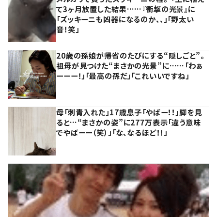
て3ヶ月放置した結果……『衝撃の光景』に
「ズッキーニも凶器になるのか、、」「野太い
音！笑」
20歳の孫娘が帰省のたびにする“隠しごと”。
祖母が見つけた“まさかの光景”に……「わぁ
ーーー！」「最高の孫だ」「これいいですね」
母「刺青入れた」17歳息子「やばー！！」脚を見
ると…“まさかの姿”に277万表示「違う意味
でやばーー（笑）」「な、なるほど！！」