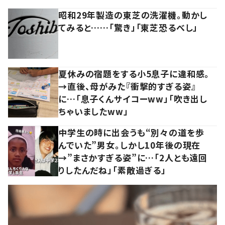
昭和29年製造の東芝の洗濯機。動かし
てみると……「驚き」「東芝恐るべし」
夏休みの宿題をする小5息子に違和感。
→直後、母がみた『衝撃的すぎる姿』
に…「息子くんサイコーww」「吹き出し
ちゃいましたww」
中学生の時に出会うも“別々の道を歩
んでいた”男女。しかし10年後の現在
→”まさかすぎる姿”に…「2人とも遠回
りしたんだね」「素敵過ぎる」