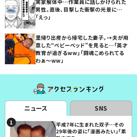
実家解体中…作業員に話しかけられた
男性。直後、目撃した衝撃の光景に…
「えっ」
里帰り出産から帰宅した妻子。→夫が用
意した“ベビーベッド”を見ると…「英才
教育が過ぎるww」「闘魂こめられてる
わぁ～ww」
ニュース
SNS
平成7年に生まれた双子…その
29年後の姿に「漫画みたい」「素