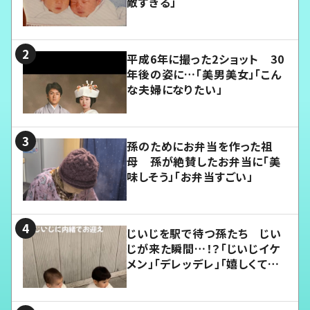
敵すぎる」
平成6年に撮った2ショット 30
年後の姿に…「美男美女」「こん
な夫婦になりたい」
孫のためにお弁当を作った祖
母 孫が絶賛したお弁当に「美
味しそう」「お弁当すごい」
じいじを駅で待つ孫たち じい
じが来た瞬間…！？「じいじイケ
メン」「デレッデレ」「嬉しくて可
愛くてたまらない」「幸せになれ
る」