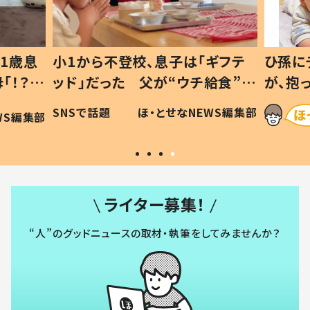
1歳息
小1から不登校、息子は「ギフテ
ひ孫に
「！？」
ッド」だった 父が“ウチ給食”を
が、抱
に「可愛
作り続ける理由とは #令和の親
「涙が
SNSで話題
ほ・とせなNEWS編集部
WS編集部
#令和の子
い」
ライター募集！
“人”のグッドニュースの取材・執筆をしてみませんか？