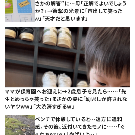
さかの解答”に…母「正解でよいでしょう
か？」→衝撃の光景に「声出して笑った
ｗ」「天才だと思います」
ママが保育園へお迎えに→2歳息子を見たら……「先
生とめっちゃ笑った」まさかの姿に「幼児しか許されな
いヤツww」「大渋滞すぎるw」
ベンチで休憩していると…遠方に違和
感。その後、近付いてきたモノに……「ぐ
ぅわぁッッッ」「やばいよ…」