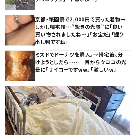
京都・祇園祭で2,000円で買った着物→
しかし帰宅後…“驚きの光景”に「良い
買い物されましたね～」「お宝だ」「掘り
出し物ですね」
ミスドでドーナツを購入。→帰宅後、分
けようとしたら…… 目からウロコの光
景に「サイコーですww」「激しいw」