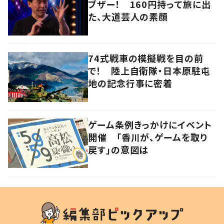
ブザー！ 160円持って旅に出
た、大道芸人の素顔
74式戦車の模擬戦を目の前
で！ 陸上自衛隊・日本原駐屯
地の記念行事に密着
ゲーム条例きっかけにイベント
開催 「香川が、ゲームを取り
戻す」の意図は