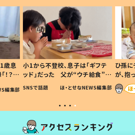
1歳息
小1から不登校、息子は「ギフテ
ひ孫に
「！？」
ッド」だった 父が“ウチ給食”を
が、抱
に「可愛
作り続ける理由とは #令和の親
「涙が
SNSで話題
ほ・とせなNEWS編集部
WS編集部
#令和の子
い」