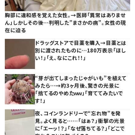
胸部に違和感を覚えた女性。→医師「異常はありませ
ん」しかしその後…判明した”まさかの病”。女性の現
在に迫る
ドラッグストアで目薬を購入→目薬とは
別に渡されたものに…180万表示「ほし
い！」「え、なにこれ！！」
“芽が出てしまったじゃがいも”を植えて
みたら…→約3ヶ月後、驚きの光景に
「捨てるのやめたｗｗ」「育ててみたいで
す！」
夜、コインランドリーで“忘れ物”を発
見。よく見ると……「はぁ？」衝撃の光景
に「エーッ！？」「なぜ落ちてる？」「どこで