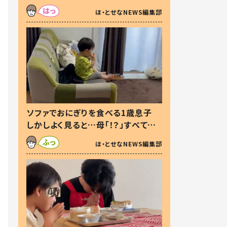
た本音とは
ほ・とせなNEWS編集部
ソファでおにぎりを食べる1歳息子
しかしよく見ると…母「！？」すべてを
察した母の投稿に「可愛いから許
ほ・とせなNEWS編集部
す！」「現行犯〜」