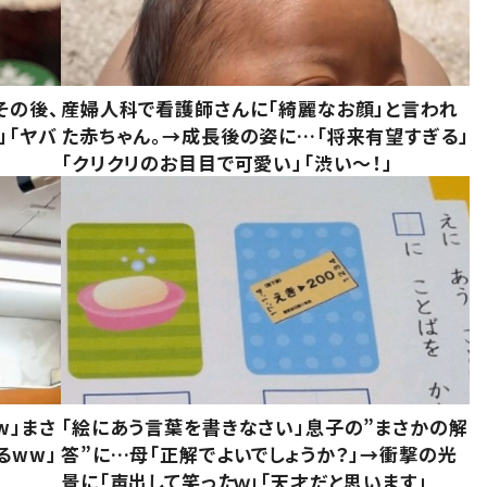
その後、
産婦人科で看護師さんに「綺麗なお顔」と言われ
」「ヤバ
た赤ちゃん。→成長後の姿に…「将来有望すぎる」
「クリクリのお目目で可愛い」「渋い～！」
w」まさ
「絵にあう言葉を書きなさい」息子の”まさかの解
るww」
答”に…母「正解でよいでしょうか？」→衝撃の光
景に「声出して笑ったｗ」「天才だと思います」