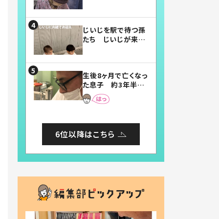
賛したお弁当に「美
味しそう」「お弁当す
ごい」
じいじを駅で待つ孫
たち じいじが来た
瞬間…！？「じいじイ
ケメン」「デレッデレ」
「嬉しくて可愛くてた
生後8ヶ月で亡くなっ
まらない」「幸せにな
た息子 約3年半
れる」
後、当時の妻の日記
に書いてあった本音
とは
6位以降はこちら