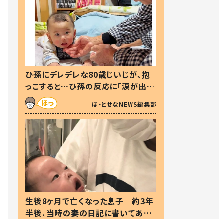
ひ孫にデレデレな80歳じいじが、抱
っこすると…ひ孫の反応に「涙が出ま
した」「可愛くて仕方ない」
ほ・とせなNEWS編集部
生後8ヶ月で亡くなった息子 約3年
半後、当時の妻の日記に書いてあっ