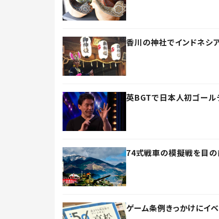
香川の神社でインドネシ
英BGTで日本人初ゴール
74式戦車の模擬戦を目
ゲーム条例きっかけにイベ