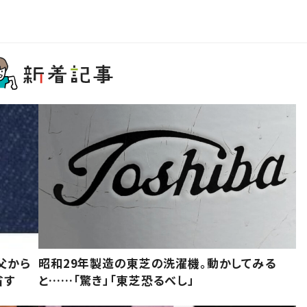
父から
昭和29年製造の東芝の洗濯機。動かしてみる
省す
と……「驚き」「東芝恐るべし」