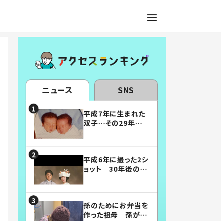
ニュース
SNS
平成7年に生まれた
双子…その29年後
の姿に「漫画みたい」
「素敵すぎる」
平成6年に撮った2シ
ョット 30年後の姿
に…「美男美女」「こ
んな夫婦になりた
い」
孫のためにお弁当を
作った祖母 孫が絶