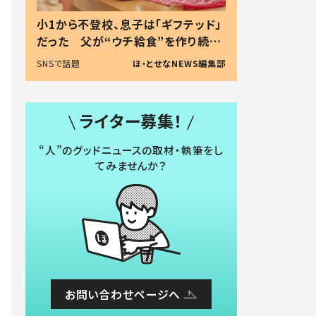
小1から不登校、息子は「ギフテッド」
だった 父が“ウチ給食”を作り続け
る理由とは #令和の親 #令和の子
SNSで話題
ほ・とせなNEWS編集部
ライター募集！
“人”のグッドニュースの取材・執筆をし
てみませんか？
お問い合わせページへ