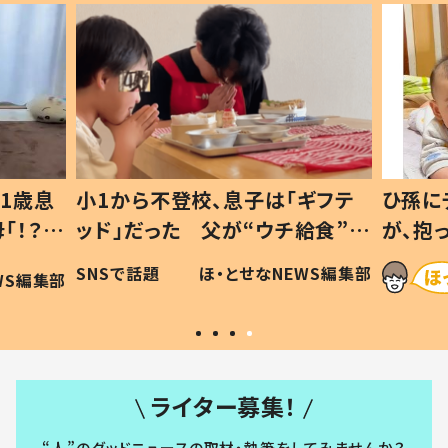
校、息子は「ギフテ
ひ孫にデレデレな80歳じいじ
 父が“ウチ給食”を
が、抱っこすると…ひ孫の反応
由とは #令和の親
「涙が出ました」「可愛くて仕
ほ・とせなNEWS編集部
ほ・とせなNEWS編
い」
ライター募集！
“人”のグッドニュースの取材・執筆をしてみませんか？