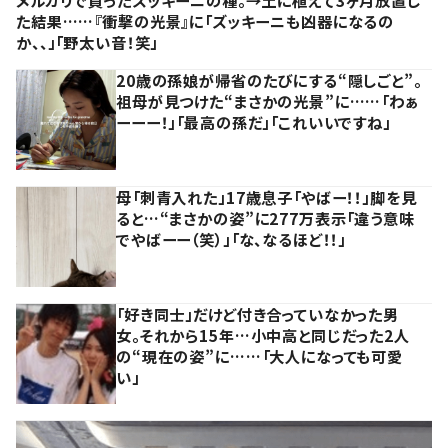
た結果……『衝撃の光景』に「ズッキーニも凶器になるの
か、、」「野太い音！笑」
20歳の孫娘が帰省のたびにする“隠しごと”。
祖母が見つけた“まさかの光景”に……「わぁ
ーーー！」「最高の孫だ」「これいいですね」
母「刺青入れた」17歳息子「やばー！！」脚を見
ると…“まさかの姿”に277万表示「違う意味
でやばーー（笑）」「な、なるほど！！」
「好き同士」だけど付き合っていなかった男
女。それから15年…小中高と同じだった2人
の“現在の姿”に……「大人になっても可愛
い」