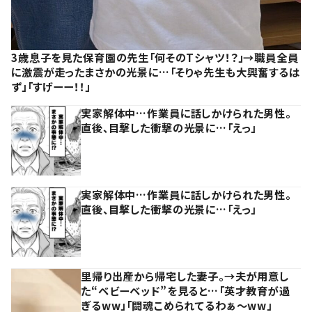
3歳息子を見た保育園の先生「何そのTシャツ！？」→職員全員
に激震が走ったまさかの光景に…「そりゃ先生も大興奮するは
ず」「すげーー！！」
実家解体中…作業員に話しかけられた男性。
直後、目撃した衝撃の光景に…「えっ」
実家解体中…作業員に話しかけられた男性。
直後、目撃した衝撃の光景に…「えっ」
里帰り出産から帰宅した妻子。→夫が用意し
た“ベビーベッド”を見ると…「英才教育が過
ぎるww」「闘魂こめられてるわぁ～ww」