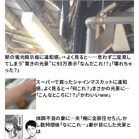
駅の電光掲示板に違和感。→よく見ると……思わず二度見し
てしまう”驚きの光景”に93万表示「なんだこれ！？」「壊れちゃ
った？」
スーパーで買ったシャインマスカットに違和
感。よく見ると→「何これ？」まさかの光景に…
「こんなところに！？」「かわいいww」
体調不良の妻に…夫「俺に全部任せろ」しか
し数時間後「なにこれ…」妻が目にした光景と
は