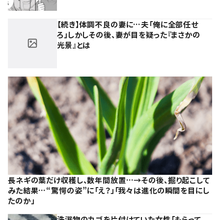
【続き】体調不良の妻に…夫「俺に全部任せ
ろ」しかしその後、妻が目を疑った『まさかの
光景』とは
長ネギの葉だけ収穫し、数年間放置…→その後、掘り起こして
みた結果…“驚愕の姿”に「え？」「我々は進化の瞬間を目にし
たのか」
洗濯物のカゴを片付けていた女性「もらって