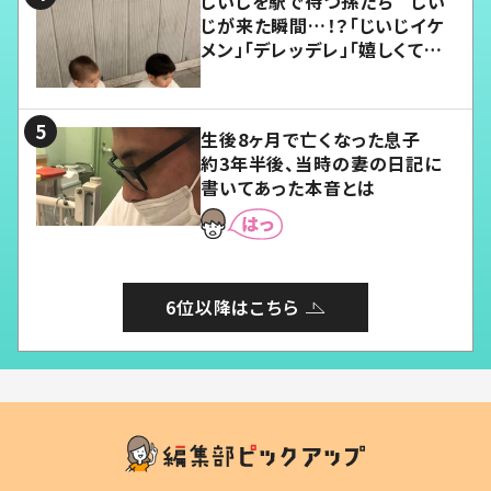
じいじを駅で待つ孫たち じい
じが来た瞬間…！？「じいじイケ
メン」「デレッデレ」「嬉しくて可
愛くてたまらない」「幸せになれ
る」
生後8ヶ月で亡くなった息子
約3年半後、当時の妻の日記に
書いてあった本音とは
6位以降はこちら