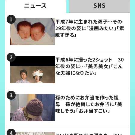
ニュース
SNS
平成7年に生まれた双子…その
29年後の姿に「漫画みたい」「素
敵すぎる」
平成6年に撮った2ショット 30
年後の姿に…「美男美女」「こん
な夫婦になりたい」
孫のためにお弁当を作った祖
母 孫が絶賛したお弁当に「美
味しそう」「お弁当すごい」