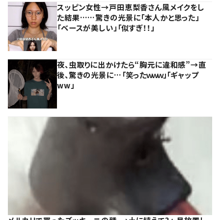
スッピン女性→戸田恵梨香さん風メイクをし
た結果……驚きの光景に「本人かと思った」
「ベースが美しい」「似すぎ！！」
夜、虫取りに出かけたら“胸元に違和感”→直
後、驚きの光景に…「笑ったｗｗｗ」「ギャップ
ww」
メルカリで買ったズッキーニの種。→土に植えて3ヶ月放置し