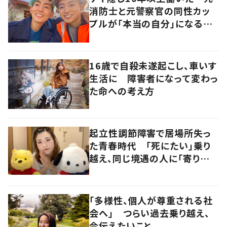
消防士と元警察官の同性カッ
プルが「本当の自分」になるま
で
16歳で自殺未遂起こし、車いす
生活に 障害者になって変わっ
た命への考え方
起立性調節障害で居場所失っ
た青春時代 「死にたい」乗り
越え、同じ境遇の人に「寄り添
いたい」
「多様性、個人が尊重される社
会へ」 つらい過去乗り越え、
今伝えたいこと