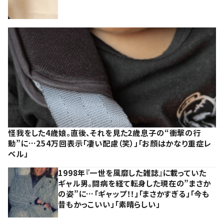
怪我をした4歳娘。直後、それを見た2歳息子の“衝撃の行
動”に…254万回表示「凄い配慮（笑）」「お顔はかなり重症レ
ベル」
1998年『一世を風靡した雑誌』に載っていた
ギャル男。闘病を経て転身した現在の”まさか
の姿”に…「ギャップ！！」「まさかすぎる」「今も
昔もかっこいい」「素晴らしい」