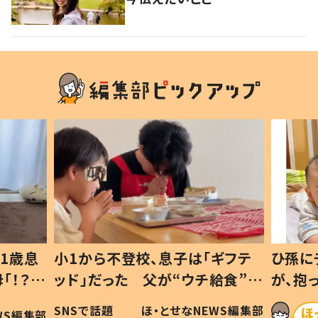
ギフテ
ひ孫にデレデレな80歳じいじ
給食”を
が、抱っこすると…ひ孫の反応に
和の親
「涙が出ました」「可愛くて仕方な
WS編集部
ほ・とせなNEWS編集部