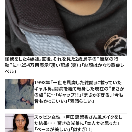
怪我をした4歳娘。直後、それを見た2歳息子の“衝撃の行
動”に…254万回表示「凄い配慮（笑）」「お顔はかなり重症レ
ベル」
1998年『一世を風靡した雑誌』に載っていた
ギャル男。闘病を経て転身した現在の”まさか
の姿”に…「ギャップ！！」「まさかすぎる」「今も
昔もかっこいい」「素晴らしい」
スッピン女性→戸田恵梨香さん風メイクをし
た結果……驚きの光景に「本人かと思った」
「ベースが美しい」「似すぎ！！」