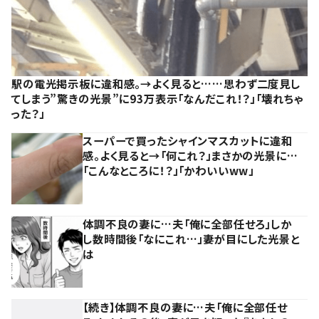
駅の電光掲示板に違和感。→よく見ると……思わず二度見し
てしまう”驚きの光景”に93万表示「なんだこれ！？」「壊れちゃ
った？」
スーパーで買ったシャインマスカットに違和
感。よく見ると→「何これ？」まさかの光景に…
「こんなところに！？」「かわいいww」
体調不良の妻に…夫「俺に全部任せろ」しか
し数時間後「なにこれ…」妻が目にした光景と
は
【続き】体調不良の妻に…夫「俺に全部任せ