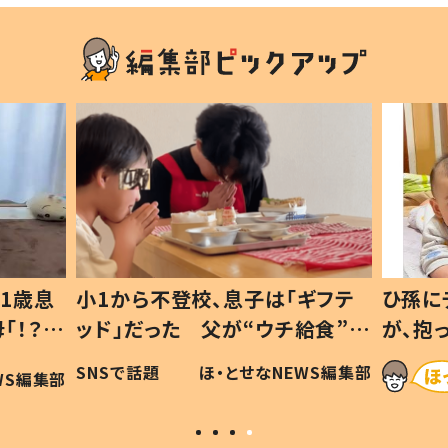
ギフテ
ひ孫にデレデレな80歳じいじ
給食”を
が、抱っこすると…ひ孫の反応に
和の親
「涙が出ました」「可愛くて仕方な
WS編集部
ほ・とせなNEWS編集部
い」