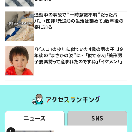
通勤中の事故で“一時意識不明”だったパ
パ。→医師「元通りの生活は諦めて」数年後の
姿に迫る
『ビスコ』の少年に似ていた4歳の男の子。19
年後の“まさかの姿”に…「似てるｗ」「美形男
子要素持って産まれたのですね」「イケメン！」
ニュース
SNS