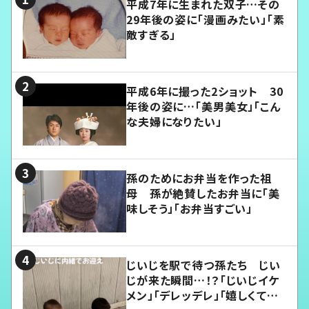
平成7年に生まれた双子…その
29年後の姿に「漫画みたい」「素
敵すぎる」
平成6年に撮った2ショット 30
年後の姿に…「美男美女」「こん
な夫婦になりたい」
孫のためにお弁当を作った祖
母 孫が絶賛したお弁当に「美
味しそう」「お弁当すごい」
じいじを駅で待つ孫たち じい
じが来た瞬間…！？「じいじイケ
メン」「デレッデレ」「嬉しくて可