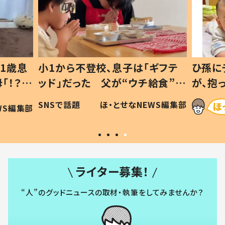
ギフテ
ひ孫にデレデレな80歳じいじ
給食”を
が、抱っこすると…ひ孫の反応に
和の親
「涙が出ました」「可愛くて仕方な
WS編集部
ほ・とせなNEWS編集部
い」
ライター募集！
“人”のグッドニュースの取材・執筆をしてみませんか？