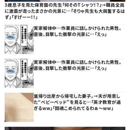
3歳息子を見た保育園の先生「何そのTシャツ！？」→職員全員
に激震が走ったまさかの光景に…「そりゃ先生も大興奮するは
ず」「すげーー！！」
実家解体中…作業員に話しかけられた男性。
直後、目撃した衝撃の光景に…「えっ」
実家解体中…作業員に話しかけられた男性。
直後、目撃した衝撃の光景に…「えっ」
里帰り出産から帰宅した妻子。→夫が用意し
た“ベビーベッド”を見ると…「英才教育が過
ぎるww」「闘魂こめられてるわぁ～ww」