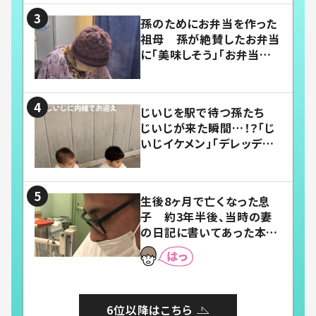
孫のためにお弁当を作った
祖母 孫が絶賛したお弁当
に「美味しそう」「お弁当すご
い」
じいじを駅で待つ孫たち
じいじが来た瞬間…！？「じ
いじイケメン」「デレッデレ」
「嬉しくて可愛くてたまらな
い」「幸せになれる」
生後8ヶ月で亡くなった息
子 約3年半後、当時の妻
の日記に書いてあった本音
とは
6位以降はこちら