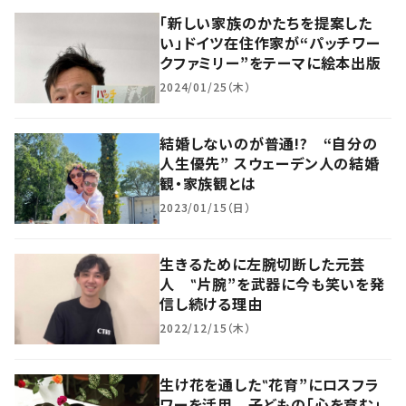
「新しい家族のかたちを提案した
い」ドイツ在住作家が“パッチワー
クファミリー”をテーマに絵本出版
2024/01/25（木）
結婚しないのが普通!? “自分の
人生優先” スウェーデン人の結婚
観・家族観とは
2023/01/15（日）
生きるために左腕切断した元芸
人 ‟片腕”を武器に今も笑いを発
信し続ける理由
2022/12/15（木）
生け花を通した‟花育”にロスフラ
ワーを活用 子どもの「心を育む」