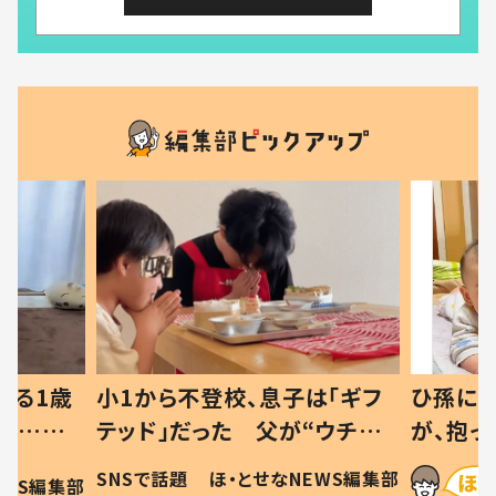
べる1歳
小1から不登校、息子は「ギフ
ひ孫にデ
と…母
テッド」だった 父が“ウチ給
が、抱っ
母の投稿
食”を作り続ける理由とは #令
に「涙が
SNSで話題
ほ・とせなNEWS編集部
EWS編集部