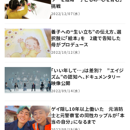
挑戦
2022/12/07（水）
養子への“生い立ち”の伝え方、選
択肢に「絵本」を 2歳で告知した
母がプロデュース
2022/10/12（水）
「いい年して…」は差別？ ”エイジ
ズム”の認知へ、ドキュメンタリー
映像公開
2022/09/14（水）
ゲイ隠し10年以上働いた 元消防
士と元警察官の同性カップルが「本
当の自分」になるまで
2022/08/19（金）