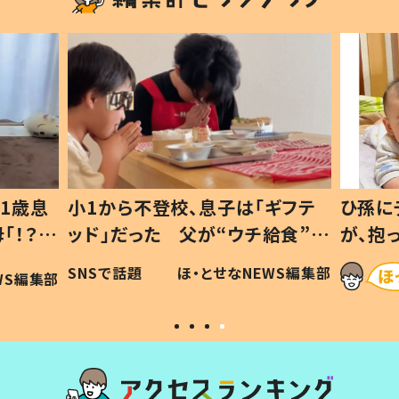
1歳息
小1から不登校、息子は「ギフテ
ひ孫に
「！？」
ッド」だった 父が“ウチ給食”を
が、抱
に「可愛
作り続ける理由とは #令和の親
「涙が
SNSで話題
ほ・とせなNEWS編集部
WS編集部
#令和の子
い」