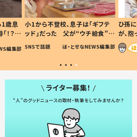
1歳息
小1から不登校、息子は「ギフテ
ひ孫に
「！？」
ッド」だった 父が“ウチ給食”を
が、抱
に「可愛
作り続ける理由とは #令和の親
「涙が
SNSで話題
ほ・とせなNEWS編集部
WS編集部
#令和の子
い」
ライター募集！
“人”のグッドニュースの取材・執筆をしてみませんか？