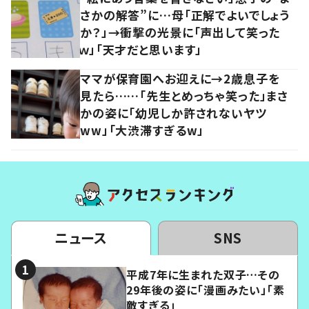
さかの解答”に…母「正解でよいでしょう
か？」→衝撃の光景に「声出して笑った
ｗ」「天才だと思います」
ママが保育園へお迎えに→2歳息子を
見たら……「先生とめっちゃ笑った」まさ
かの姿に「幼児しか許されないヤツ
ww」「大渋滞すぎるw」
ニュース
SNS
平成7年に生まれた双子…その
29年後の姿に「漫画みたい」「素
敵すぎる」