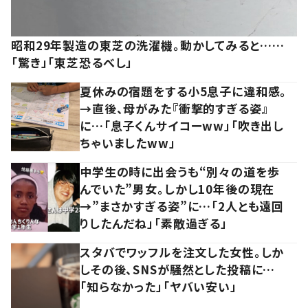
昭和29年製造の東芝の洗濯機。動かしてみると……
「驚き」「東芝恐るべし」
夏休みの宿題をする小5息子に違和感。
→直後、母がみた『衝撃的すぎる姿』
に…「息子くんサイコーww」「吹き出し
ちゃいましたww」
中学生の時に出会うも“別々の道を歩
んでいた”男女。しかし10年後の現在
→”まさかすぎる姿”に…「2人とも遠回
りしたんだね」「素敵過ぎる」
スタバでワッフルを注文した女性。しか
しその後、SNSが騒然とした投稿に…
「知らなかった」「ヤバい安い」