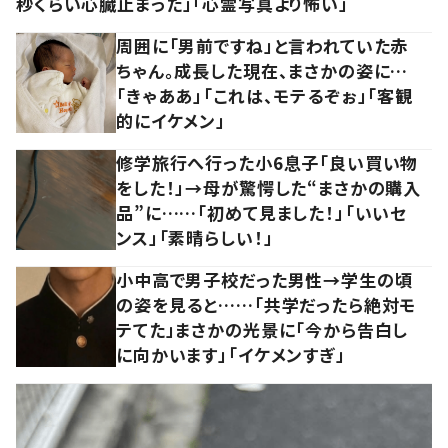
秒くらい心臓止まった」「心霊写真より怖い」
周囲に「男前ですね」と言われていた赤
ちゃん。成長した現在、まさかの姿に…
「きゃああ」「これは、モテるぞぉ」「客観
的にイケメン」
修学旅行へ行った小6息子「良い買い物
をした！」→母が驚愕した“まさかの購入
品”に……「初めて見ました！」「いいセ
ンス」「素晴らしい！」
小中高で男子校だった男性→学生の頃
の姿を見ると……「共学だったら絶対モ
テてた」まさかの光景に「今から告白し
に向かいます」「イケメンすぎ」