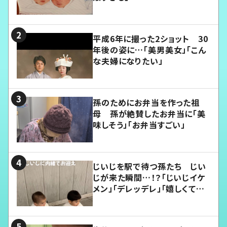
平成6年に撮った2ショット 30
年後の姿に…「美男美女」「こん
な夫婦になりたい」
孫のためにお弁当を作った祖
母 孫が絶賛したお弁当に「美
味しそう」「お弁当すごい」
じいじを駅で待つ孫たち じい
じが来た瞬間…！？「じいじイケ
メン」「デレッデレ」「嬉しくて可
愛くてたまらない」「幸せになれ
る」