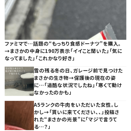
ファミマで…話題の“もっちり食感ドーナツ”を購入。
→まさかの中身に190万表示「イイこと聞いた」「気に
なってました」「これかなり好き」
雪の残る冬の日、ガレージ前で見つけた
まさかの生き物→保護後の現在の姿
に…「過酷な状況でしたね」「寒くて動け
なかったのかも」
A5ランクの牛肉をいただいた女性。し
かし→「貰いに来てください、、」投稿さ
れた“まさかの光景”に「マジで言うて
る…？」