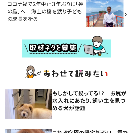
コロナ禍で2年中止３年ぶりに「神
の島」へ 海上の橋を渡り子ども
の成長を祈る
もしかして疑ってる!? お尻が
水入れにあたり、飼い主を見つ
める犬が話題
これぞ究極の帰宅拒否!! 雪で