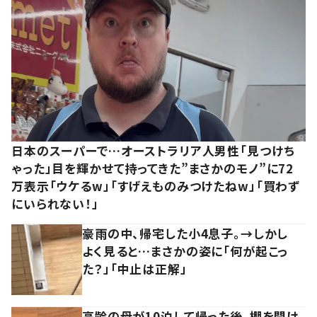
日本のスーパーで…オーストラリア人男性「見つけち
ゃった」目を輝かせて持ってきた”まさかのモノ”に72
万表示「ウケるw」「すげえものみつけたねw」「買わず
にいられない！」
豪雨の中、帰宅した小4息子。→しかし
よく見ると…まさかの姿に「何が起こっ
た？」「中止は正解」
高齢の母が10泊して帰った後、棚を開け