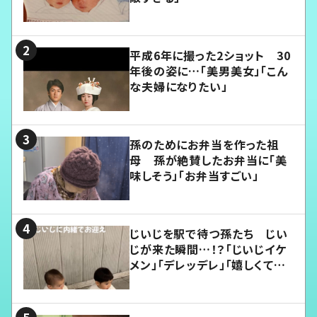
平成6年に撮った2ショット 30
年後の姿に…「美男美女」「こん
な夫婦になりたい」
孫のためにお弁当を作った祖
母 孫が絶賛したお弁当に「美
味しそう」「お弁当すごい」
じいじを駅で待つ孫たち じい
じが来た瞬間…！？「じいじイケ
メン」「デレッデレ」「嬉しくて可
愛くてたまらない」「幸せになれ
る」