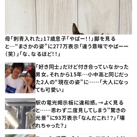
母「刺青入れた」17歳息子「やばー！！」脚を見る
と…“まさかの姿”に277万表示「違う意味でやばーー
（笑）」「な、なるほど！！」
「好き同士」だけど付き合っていなかった
男女。それから15年…小中高と同じだっ
た2人の“現在の姿”に……「大人になっ
ても可愛い」
駅の電光掲示板に違和感。→よく見る
と……思わず二度見してしまう”驚きの
光景”に93万表示「なんだこれ！？」「壊
れちゃった？」