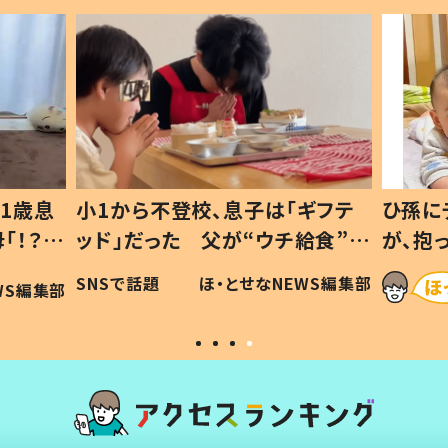
1歳息
小1から不登校、息子は「ギフテ
ひ孫に
「！？」
ッド」だった 父が“ウチ給食”を
が、抱
に「可愛
作り続ける理由とは #令和の親
「涙が
SNSで話題
ほ・とせなNEWS編集部
WS編集部
#令和の子
い」