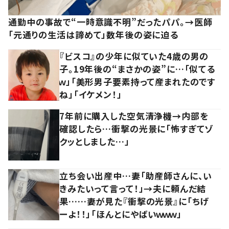
通勤中の事故で“一時意識不明”だったパパ。→医師
「元通りの生活は諦めて」数年後の姿に迫る
『ビスコ』の少年に似ていた4歳の男の
子。19年後の“まさかの姿”に…「似てる
ｗ」「美形男子要素持って産まれたのです
ね」「イケメン！」
7年前に購入した空気清浄機→内部を
確認したら…衝撃の光景に「怖すぎてゾ
クッとしました…」
立ち会い出産中…妻「助産師さんに、い
きみたいって言って！」→夫に頼んだ結
果……妻が見た『衝撃の光景』に「ちげ
ーよ！！」「ほんとにやばいｗｗｗ」