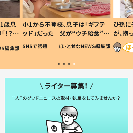
1歳息
小1から不登校、息子は「ギフテ
ひ孫に
「！？」
ッド」だった 父が“ウチ給食”を
が、抱
に「可愛
作り続ける理由とは #令和の親
「涙が
SNSで話題
ほ・とせなNEWS編集部
WS編集部
#令和の子
い」
ライター募集！
“人”のグッドニュースの取材・執筆をしてみませんか？