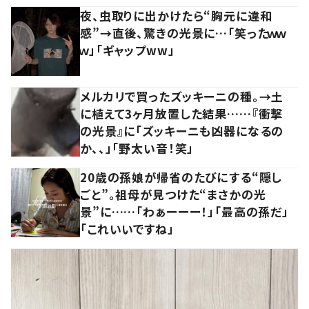
夜、虫取りに出かけたら“胸元に違和
感”→直後、驚きの光景に…「笑ったｗｗ
ｗ」「ギャップww」
メルカリで買ったズッキーニの種。→土
に植えて3ヶ月放置した結果……『衝撃
の光景』に「ズッキーニも凶器になるの
か、、」「野太い音！笑」
20歳の孫娘が帰省のたびにする“隠し
ごと”。祖母が見つけた“まさかの光
景”に……「わぁーーー！」「最高の孫だ」
「これいいですね」