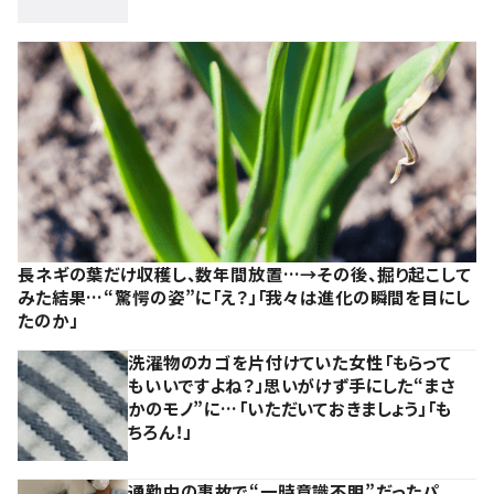
長ネギの葉だけ収穫し、数年間放置…→その後、掘り起こして
みた結果…“驚愕の姿”に「え？」「我々は進化の瞬間を目にし
たのか」
洗濯物のカゴを片付けていた女性「もらって
もいいですよね？」思いがけず手にした“まさ
かのモノ”に…「いただいておきましょう」「も
ちろん！」
通勤中の事故で“一時意識不明”だったパ