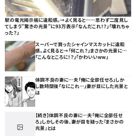
駅の電光掲示板に違和感。→よく見ると……思わず二度見し
てしまう”驚きの光景”に93万表示「なんだこれ！？」「壊れちゃ
った？」
スーパーで買ったシャインマスカットに違和
感。よく見ると→「何これ？」まさかの光景に…
「こんなところに！？」「かわいいww」
体調不良の妻に…夫「俺に全部任せろ」しか
し数時間後「なにこれ…」妻が目にした光景と
は
【続き】体調不良の妻に…夫「俺に全部任せ
ろ」しかしその後、妻が目を疑った『まさかの
光景』とは