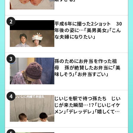
平成6年に撮った2ショット 30
年後の姿に…「美男美女」「こん
な夫婦になりたい」
孫のためにお弁当を作った祖
母 孫が絶賛したお弁当に「美
味しそう」「お弁当すごい」
じいじを駅で待つ孫たち じい
じが来た瞬間…！？「じいじイケ
メン」「デレッデレ」「嬉しくて可
愛くてたまらない」「幸せになれ
る」