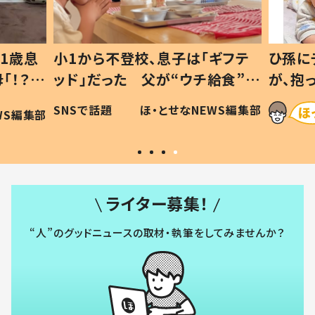
ギフテ
ひ孫にデレデレな80歳じいじ
給食”を
が、抱っこすると…ひ孫の反応に
和の親
「涙が出ました」「可愛くて仕方な
WS編集部
ほ・とせなNEWS編集部
い」
ライター募集！
“人”のグッドニュースの取材・執筆をしてみませんか？