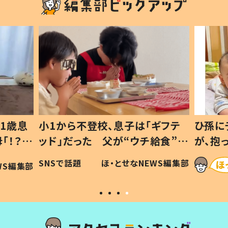
ギフテ
ひ孫にデレデレな80歳じいじ
給食”を
が、抱っこすると…ひ孫の反応に
和の親
「涙が出ました」「可愛くて仕方な
WS編集部
ほ・とせなNEWS編集部
い」