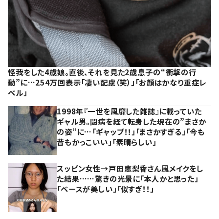
怪我をした4歳娘。直後、それを見た2歳息子の“衝撃の行
動”に…254万回表示「凄い配慮（笑）」「お顔はかなり重症レ
ベル」
1998年『一世を風靡した雑誌』に載っていた
ギャル男。闘病を経て転身した現在の”まさか
の姿”に…「ギャップ！！」「まさかすぎる」「今も
昔もかっこいい」「素晴らしい」
スッピン女性→戸田恵梨香さん風メイクをし
た結果……驚きの光景に「本人かと思った」
「ベースが美しい」「似すぎ！！」