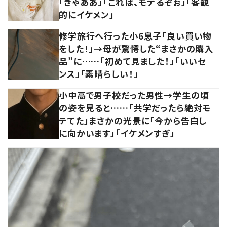
「きゃああ」「これは、モテるぞぉ」「客観
的にイケメン」
修学旅行へ行った小6息子「良い買い物
をした！」→母が驚愕した“まさかの購入
品”に……「初めて見ました！」「いいセ
ンス」「素晴らしい！」
小中高で男子校だった男性→学生の頃
の姿を見ると……「共学だったら絶対モ
テてた」まさかの光景に「今から告白し
に向かいます」「イケメンすぎ」