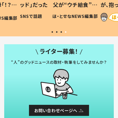
「！？」
ッド」だった 父が“ウチ給食”を
が、抱
に「可愛
作り続ける理由とは #令和の親
「涙が
SNSで話題
ほ・とせなNEWS編集部
WS編集部
#令和の子
い」
ライター募集！
“人”のグッドニュースの取材・執筆をしてみませんか？
お問い合わせページへ