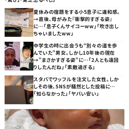
夏休みの宿題をする小5息子に違和感。
→直後、母がみた『衝撃的すぎる姿』
に…「息子くんサイコーww」「吹き出し
ちゃいましたww」
中学生の時に出会うも“別々の道を歩
んでいた”男女。しかし10年後の現在
→”まさかすぎる姿”に…「2人とも遠回
りしたんだね」「素敵過ぎる」
スタバでワッフルを注文した女性。しか
しその後、SNSが騒然とした投稿に…
「知らなかった」「ヤバい安い」