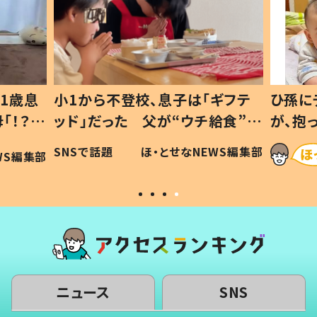
1歳息
小1から不登校、息子は「ギフテ
ひ孫に
「！？」
ッド」だった 父が“ウチ給食”を
が、抱
に「可愛
作り続ける理由とは #令和の親
「涙が
SNSで話題
ほ・とせなNEWS編集部
WS編集部
#令和の子
い」
ニュース
SNS