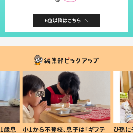
6位以降はこちら
1歳息
小1から不登校、息子は「ギフテ
ひ孫に