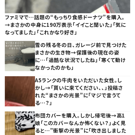
ファミマで…話題の“もっちり食感ドーナツ”を購入。
→まさかの中身に190万表示「イイこと聞いた」「気に
なってました」「これかなり好き」
雪の残る冬の日、ガレージ前で見つけた
まさかの生き物→保護後の現在の姿
に…「過酷な状況でしたね」「寒くて動け
なかったのかも」
A5ランクの牛肉をいただいた女性。し
かし→「貰いに来てください、、」投稿さ
れた“まさかの光景”に「マジで言うて
る…？」
布団カバーを購入。しかし帰宅後→高1
娘「このカバーなんか怖くない？」よく見
ると…”衝撃の光景”に「吹き出しました