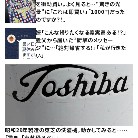
を衝動買い。よく見ると…“驚きの光
景”に「これは即買い」「1000円だった
のですか？！」
嫁「こんな帰りたくなる義実家ある！？」
義父から届いた“衝撃のメッセー
ジ”に…「絶対帰省する！」「私が行きた
い」
昭和29年製造の東芝の洗濯機。動かしてみると……
「驚き」「東芝恐るべし」