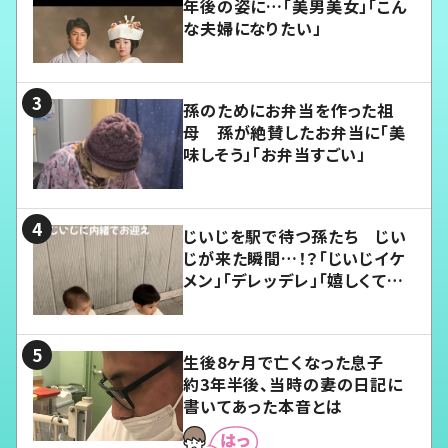
年後の姿に…「美男美女」「こん
な夫婦になりたい」
孫のためにお弁当を作った祖
母 孫が絶賛したお弁当に「美
味しそう」「お弁当すごい」
じいじを駅で待つ孫たち じい
じが来た瞬間…！？「じいじイケ
メン」「デレッデレ」「嬉しくて可
愛くてたまらない」「幸せになれ
る」
生後8ヶ月で亡くなった息子
約3年半後、当時の妻の日記に
書いてあった本音とは