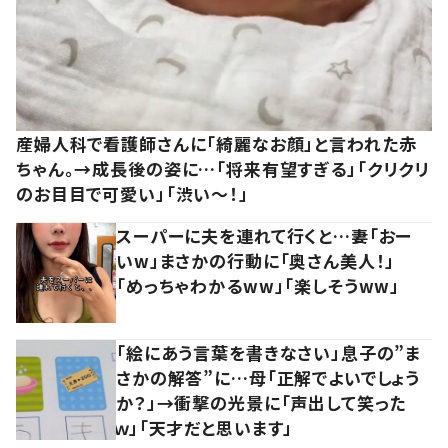
産婦人科で看護師さんに「綺麗なお顔」と言われた赤
ちゃん。→成長後の姿に…「将来有望すぎる」「クリクリ
のお目目で可愛い」「渋い～！」
スーパーに夫を連れて行くと…妻「おー
いw」まさかの行動に「奥さん美人！」
「めっちゃわかるww」「楽しそうww」
「絵にあう言葉を書きなさい」息子の”ま
さかの解答”に…母「正解でよいでしょう
か？」→衝撃の光景に「声出して笑った
ｗ」「天才だと思います」