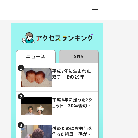
ニュース
SNS
平成7年に生まれた
双子…その29年後
の姿に「漫画みたい」
「素敵すぎる」
平成6年に撮った2シ
ョット 30年後の姿
に…「美男美女」「こ
んな夫婦になりた
い」
孫のためにお弁当を
作った祖母 孫が絶