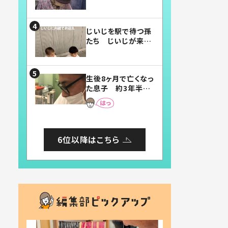
賛したお弁当に「美
味しそう」「お弁当す
ごい」
じいじを駅で待つ孫
たち じいじが来た
瞬間…！？「じいじイ
ケメン」「デレッデレ」
「嬉しくて可愛くてた
生後8ヶ月で亡くなっ
まらない」「幸せにな
た息子 約3年半
れる」
後、当時の妻の日記
に書いてあった本音
とは
6位以降はこちら