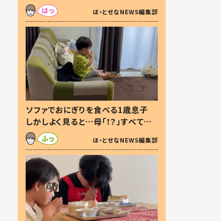
た本音とは
ほ・とせなNEWS編集部
ソファでおにぎりを食べる1歳息子
しかしよく見ると…母「！？」すべてを
察した母の投稿に「可愛いから許
ほ・とせなNEWS編集部
す！」「現行犯〜」