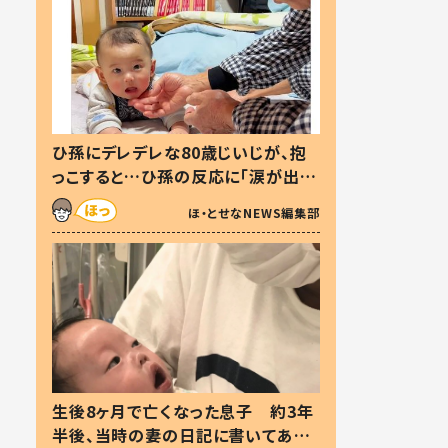
ひ孫にデレデレな80歳じいじが、抱
っこすると…ひ孫の反応に「涙が出ま
した」「可愛くて仕方ない」
ほ・とせなNEWS編集部
生後8ヶ月で亡くなった息子 約3年
半後、当時の妻の日記に書いてあっ