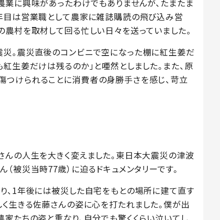
農業に興味があったわけでもありませんが、たまたま
1年目は営業職として農家に雑誌購読の飛び込み営
の農村を取材して回る忙しい日々を送っていました。
震災。震災直後のコンビニで空になった棚に紅生姜だ
も紅生姜だけは残るのか」と唖然としました。また、原
傷つけられることに消費者の身勝手さを感じ、苛立
さんの人生を大きく変えました。東日本大震災の津波
（被災当時77歳）に迫るドキュメンタリーです。
り、1年後には被災した自宅をもとの場所に建て直す
しく生きる佐藤さんの姿に心を打たれました。僕が出
農家たちの姿と重なり、自分でも驚くくらい泣いてし