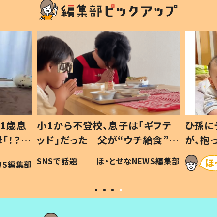
1歳息
小1から不登校、息子は「ギフテ
ひ孫に
「！？」
ッド」だった 父が“ウチ給食”を
が、抱
に「可愛
作り続ける理由とは #令和の親
「涙が
SNSで話題
ほ・とせなNEWS編集部
WS編集部
#令和の子
い」