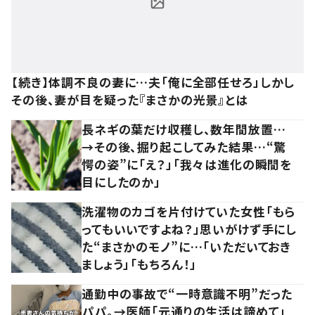
【続き】体調不良の妻に…夫「俺に全部任せろ」しかし
その後、妻が目を疑った『まさかの光景』とは
長ネギの葉だけ収穫し、数年間放置…
→その後、掘り起こしてみた結果…“驚
愕の姿”に「え？」「我々は進化の瞬間を
目にしたのか」
洗濯物のカゴを片付けていた女性「もら
ってもいいですよね？」思いがけず手にし
た“まさかのモノ”に…「いただいておき
ましょう」「もちろん！」
通勤中の事故で“一時意識不明”だった
パパ。→医師「元通りの生活は諦めて」