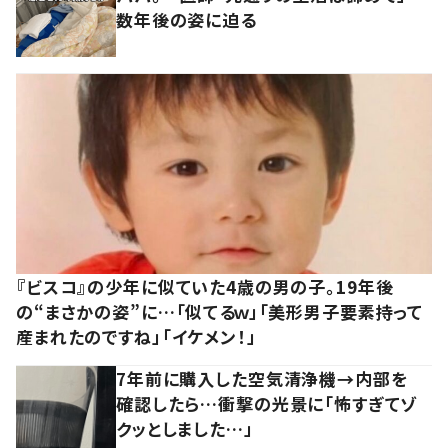
数年後の姿に迫る
『ビスコ』の少年に似ていた4歳の男の子。19年後
の“まさかの姿”に…「似てるｗ」「美形男子要素持って
産まれたのですね」「イケメン！」
7年前に購入した空気清浄機→内部を
確認したら…衝撃の光景に「怖すぎてゾ
クッとしました…」