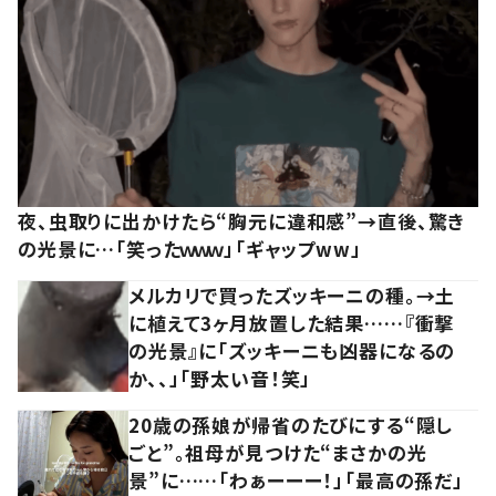
夜、虫取りに出かけたら“胸元に違和感”→直後、驚き
の光景に…「笑ったｗｗｗ」「ギャップww」
メルカリで買ったズッキーニの種。→土
に植えて3ヶ月放置した結果……『衝撃
の光景』に「ズッキーニも凶器になるの
か、、」「野太い音！笑」
20歳の孫娘が帰省のたびにする“隠し
ごと”。祖母が見つけた“まさかの光
景”に……「わぁーーー！」「最高の孫だ」