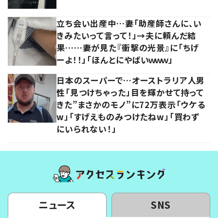
立ち会い出産中…妻「助産師さんに、い
きみたいって言って！」→夫に頼んだ結
果……妻が見た『衝撃の光景』に「ちげ
ーよ！！」「ほんとにやばいｗｗｗ」
日本のスーパーで…オーストラリア人男
性「見つけちゃった」目を輝かせて持って
きた”まさかのモノ”に72万表示「ウケる
w」「すげえものみつけたねw」「買わず
にいられない！」
ニュース
SNS