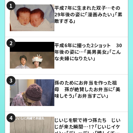
平成7年に生まれた双子…その
29年後の姿に「漫画みたい」「素
敵すぎる」
平成6年に撮った2ショット 30
年後の姿に…「美男美女」「こん
な夫婦になりたい」
孫のためにお弁当を作った祖
母 孫が絶賛したお弁当に「美
味しそう」「お弁当すごい」
じいじを駅で待つ孫たち じい
じが来た瞬間…！？「じいじイケ