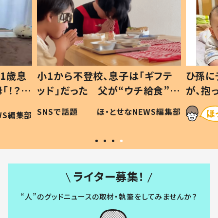
1歳息
小1から不登校、息子は「ギフテ
ひ孫に
「！？」
ッド」だった 父が“ウチ給食”を
が、抱
に「可愛
作り続ける理由とは #令和の親
「涙が
SNSで話題
ほ・とせなNEWS編集部
WS編集部
#令和の子
い」
ライター募集！
“人”のグッドニュースの取材・執筆をしてみませんか？