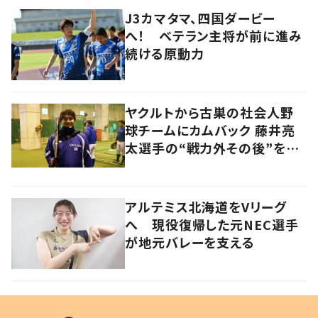
J3カマタマ、四国ダービー
へ！ ベテラン主将が前に進み
続ける原動力
ヤクルトから古巣の社会人野
球チームにカムバック 藤井亮
太選手の“戦力外その後”を追
う
アルテミス北海道をVリーグ
へ 現役復帰した元NEC選手
が地元バレーを支える