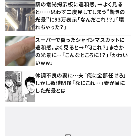
駅の電光掲示板に違和感。→よく見る
と……思わず二度見してしまう”驚きの
光景”に93万表示「なんだこれ！？」「壊
れちゃった？」
スーパーで買ったシャインマスカットに
違和感。よく見ると→「何これ？」まさか
の光景に…「こんなところに！？」「かわい
いww」
体調不良の妻に…夫「俺に全部任せろ」
しかし数時間後「なにこれ…」妻が目に
した光景とは