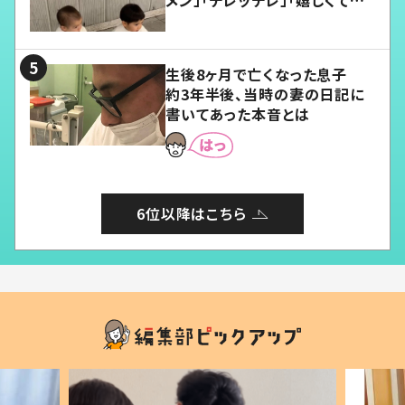
メン」「デレッデレ」「嬉しくて可
愛くてたまらない」「幸せになれ
る」
生後8ヶ月で亡くなった息子
約3年半後、当時の妻の日記に
書いてあった本音とは
6位以降はこちら