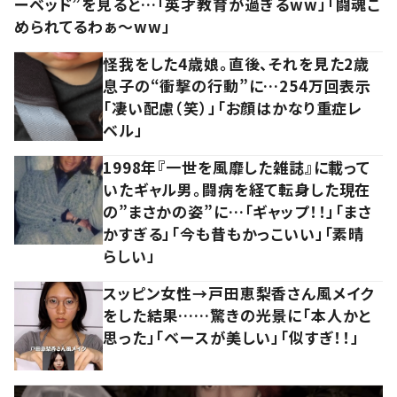
ーベッド”を見ると…「英才教育が過ぎるww」「闘魂こ
められてるわぁ～ww」
怪我をした4歳娘。直後、それを見た2歳
息子の“衝撃の行動”に…254万回表示
「凄い配慮（笑）」「お顔はかなり重症レ
ベル」
1998年『一世を風靡した雑誌』に載って
いたギャル男。闘病を経て転身した現在
の”まさかの姿”に…「ギャップ！！」「まさ
かすぎる」「今も昔もかっこいい」「素晴
らしい」
スッピン女性→戸田恵梨香さん風メイク
をした結果……驚きの光景に「本人かと
思った」「ベースが美しい」「似すぎ！！」