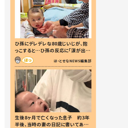
ひ孫にデレデレな80歳じいじが、抱
っこすると…ひ孫の反応に「涙が出ま
した」「可愛くて仕方ない」
ほ・とせなNEWS編集部
生後8ヶ月で亡くなった息子 約3年
半後、当時の妻の日記に書いてあっ