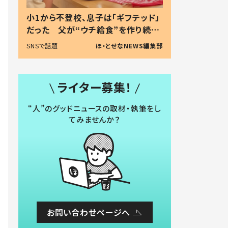
小1から不登校、息子は「ギフテッド」
だった 父が“ウチ給食”を作り続け
る理由とは #令和の親 #令和の子
SNSで話題
ほ・とせなNEWS編集部
ライター募集！
“人”のグッドニュースの取材・執筆をし
てみませんか？
お問い合わせページへ