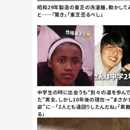
昭和29年製造の東芝の洗濯機。動かして
と……「驚き」「東芝恐るべし」
中学生の時に出会うも“別々の道を歩ん
た”男女。しかし10年後の現在→”まさか
姿”に…「2人とも遠回りしたんだね」「素
る」