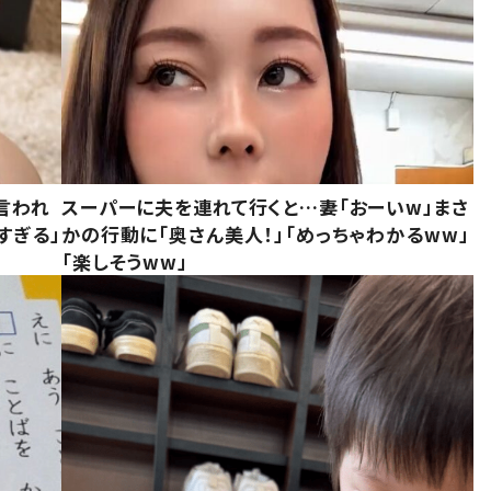
言われ
スーパーに夫を連れて行くと…妻「おーいw」まさ
すぎる」
かの行動に「奥さん美人！」「めっちゃわかるww」
「楽しそうww」