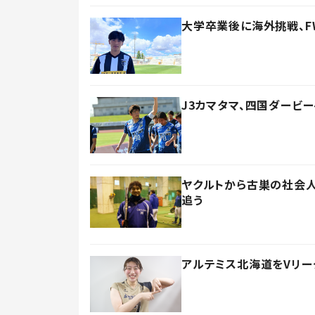
大学卒業後に海外挑戦、F
J3カマタマ、四国ダービ
ヤクルトから古巣の社会人
追う
アルテミス北海道をVリー