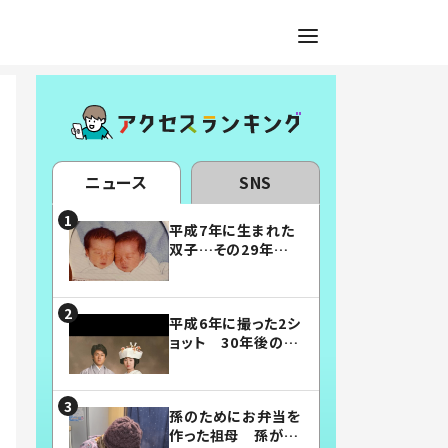
ニュース
SNS
平成7年に生まれた
双子…その29年後
の姿に「漫画みたい」
「素敵すぎる」
平成6年に撮った2シ
ョット 30年後の姿
に…「美男美女」「こ
んな夫婦になりた
い」
孫のためにお弁当を
作った祖母 孫が絶