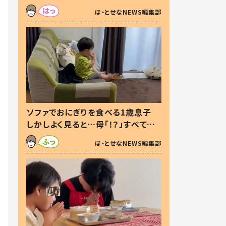
た本音とは
ほ・とせなNEWS編集部
ソファでおにぎりを食べる1歳息子
しかしよく見ると…母「！？」すべてを
察した母の投稿に「可愛いから許
ほ・とせなNEWS編集部
す！」「現行犯〜」