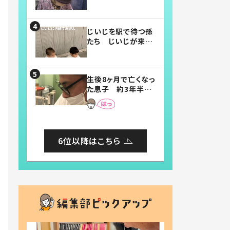
賛したお弁当に「美
味しそう」「お弁当す
ごい」
じいじを駅で待つ孫
たち じいじが来た
瞬間…！？「じいじイ
ケメン」「デレッデレ」
「嬉しくて可愛くてた
生後8ヶ月で亡くなっ
まらない」「幸せにな
た息子 約3年半
れる」
後、当時の妻の日記
に書いてあった本音
とは
6位以降はこちら