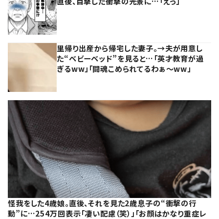
直後、目撃した衝撃の光景に…「えっ」
里帰り出産から帰宅した妻子。→夫が用意し
た“ベビーベッド”を見ると…「英才教育が過
ぎるww」「闘魂こめられてるわぁ～ww」
怪我をした4歳娘。直後、それを見た2歳息子の“衝撃の行
動”に…254万回表示「凄い配慮（笑）」「お顔はかなり重症レ