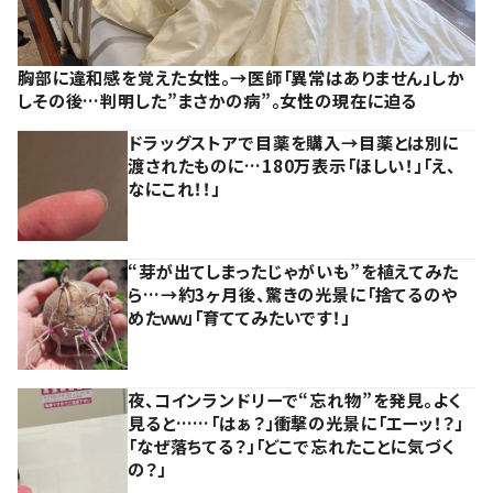
胸部に違和感を覚えた女性。→医師「異常はありません」しか
しその後…判明した”まさかの病”。女性の現在に迫る
ドラッグストアで目薬を購入→目薬とは別に
渡されたものに…180万表示「ほしい！」「え、
なにこれ！！」
“芽が出てしまったじゃがいも”を植えてみた
ら…→約3ヶ月後、驚きの光景に「捨てるのや
めたｗｗ」「育ててみたいです！」
夜、コインランドリーで“忘れ物”を発見。よく
見ると……「はぁ？」衝撃の光景に「エーッ！？」
「なぜ落ちてる？」「どこで忘れたことに気づく
の？」