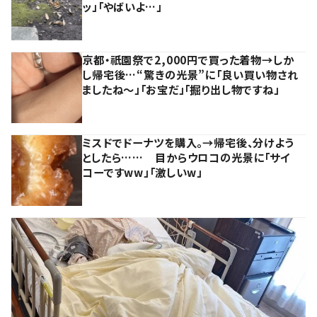
ッ」「やばいよ…」
京都・祇園祭で2,000円で買った着物→しか
し帰宅後…“驚きの光景”に「良い買い物され
ましたね～」「お宝だ」「掘り出し物ですね」
ミスドでドーナツを購入。→帰宅後、分けよう
としたら…… 目からウロコの光景に「サイ
コーですww」「激しいw」