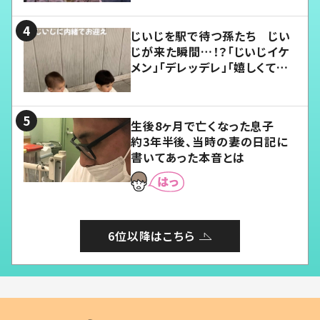
じいじを駅で待つ孫たち じい
じが来た瞬間…！？「じいじイケ
メン」「デレッデレ」「嬉しくて可
愛くてたまらない」「幸せになれ
る」
生後8ヶ月で亡くなった息子
約3年半後、当時の妻の日記に
書いてあった本音とは
6位以降はこちら