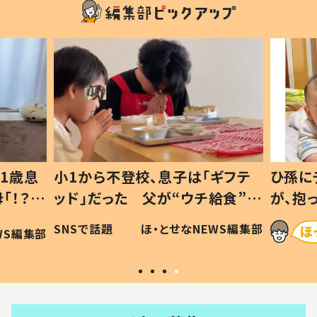
1歳息
小1から不登校、息子は「ギフテ
ひ孫に
「！？」
ッド」だった 父が“ウチ給食”を
が、抱
に「可愛
作り続ける理由とは #令和の親
「涙が
SNSで話題
ほ・とせなNEWS編集部
WS編集部
#令和の子
い」