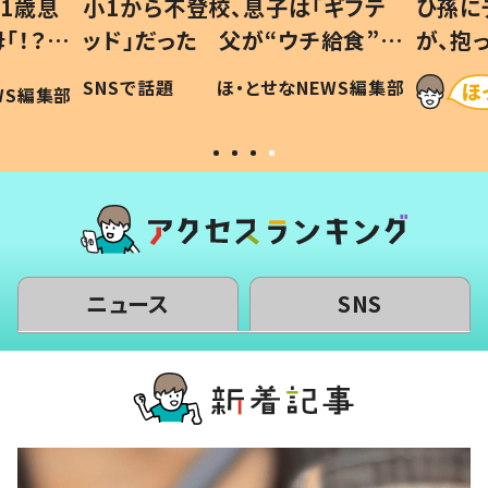
1歳息
小1から不登校、息子は「ギフテ
ひ孫に
「！？」
ッド」だった 父が“ウチ給食”を
が、抱
に「可愛
作り続ける理由とは #令和の親
「涙が
SNSで話題
ほ・とせなNEWS編集部
WS編集部
#令和の子
い」
ニュース
SNS