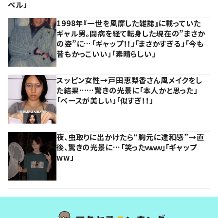
ベル」
1998年『一世を風靡した雑誌』に載っていた
ギャル男。闘病を経て転身した現在の”まさか
の姿”に…「ギャップ！！」「まさかすぎる」「今も
昔もかっこいい」「素晴らしい」
スッピン女性→戸田恵梨香さん風メイクをし
た結果……驚きの光景に「本人かと思った」
「ベースが美しい」「似すぎ！！」
夜、虫取りに出かけたら“胸元に違和感”→直
後、驚きの光景に…「笑ったｗｗｗ」「ギャップ
ww」