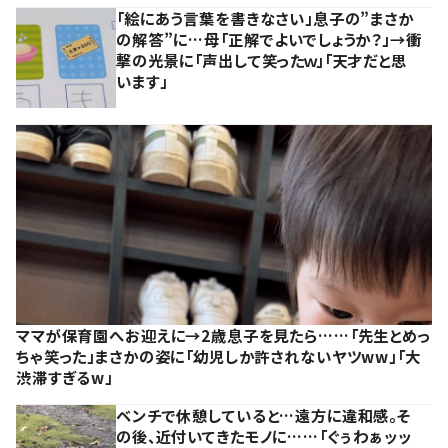
「絵にあう言葉を書きなさい」息子の”まさか
の解答”に…母「正解でよいでしょうか？」→衝
撃の光景に「声出して笑ったｗ」「天才だと思
います」
ママが保育園へお迎えに→2歳息子を見たら……「先生とめっ
ちゃ笑った」まさかの姿に「幼児しか許されないヤツww」「大
渋滞すぎるw」
ベンチで休憩していると…遠方に違和感。そ
の後、近付いてきたモノに……「ぐぅわぁッッ