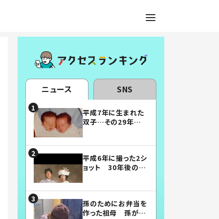
ニュース
SNS
平成7年に生まれた
双子…その29年後
の姿に「漫画みたい」
「素敵すぎる」
平成6年に撮った2シ
ョット 30年後の姿
に…「美男美女」「こ
んな夫婦になりた
い」
孫のためにお弁当を
作った祖母 孫が絶