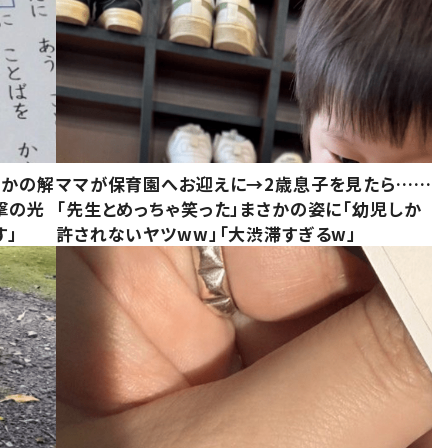
さかの解
ママが保育園へお迎えに→2歳息子を見たら……
撃の光
「先生とめっちゃ笑った」まさかの姿に「幼児しか
す」
許されないヤツww」「大渋滞すぎるw」