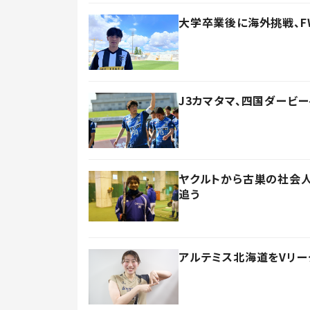
大学卒業後に海外挑戦、F
J3カマタマ、四国ダービ
ヤクルトから古巣の社会人
追う
アルテミス北海道をVリー