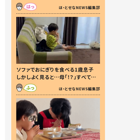
た本音とは
ほ・とせなNEWS編集部
ソファでおにぎりを食べる1歳息子
しかしよく見ると…母「！？」すべてを
察した母の投稿に「可愛いから許
ほ・とせなNEWS編集部
す！」「現行犯〜」