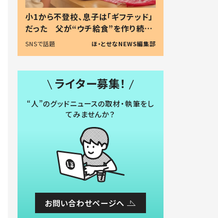
小1から不登校、息子は「ギフテッド」
だった 父が“ウチ給食”を作り続け
る理由とは #令和の親 #令和の子
SNSで話題
ほ・とせなNEWS編集部
ライター募集！
“人”のグッドニュースの取材・執筆をし
てみませんか？
お問い合わせページへ