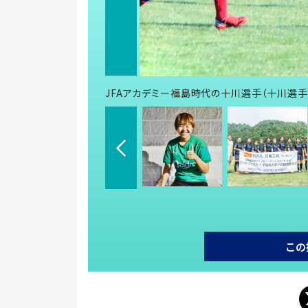
JFAアカデミー福島時代の十川選手（十川選手
この