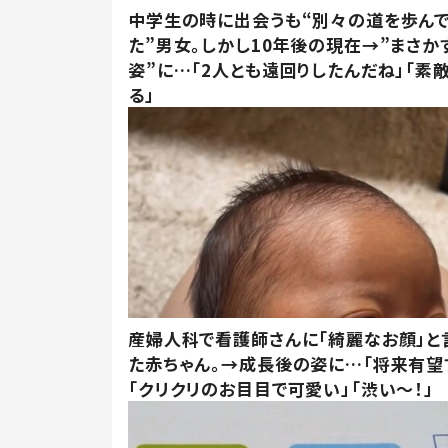
中学生の時に出会うも“別々の道を歩ん
た”男女。しかし10年後の現在→”まさか
姿”に…「2人とも遠回りしたんだね」「素
る」
産婦人科で看護師さんに「綺麗なお顔」と
た赤ちゃん。→成長後の姿に…「将来有望
「クリクリのお目目で可愛い」「渋い～！」