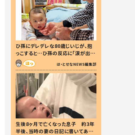
ひ孫にデレデレな80歳じいじが、抱
っこすると…ひ孫の反応に「涙が出ま
した」「可愛くて仕方ない」
ほ・とせなNEWS編集部
生後8ヶ月で亡くなった息子 約3年
半後、当時の妻の日記に書いてあっ