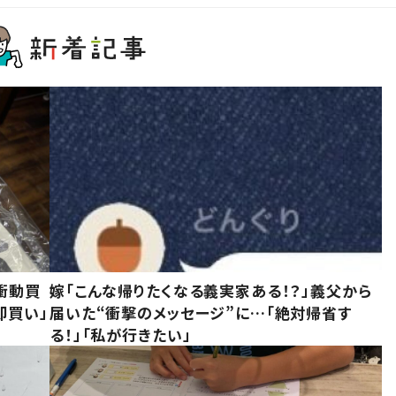
衝動買
嫁「こんな帰りたくなる義実家ある！？」義父から
即買い」
届いた“衝撃のメッセージ”に…「絶対帰省す
る！」「私が行きたい」