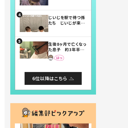
賛したお弁当に「美
味しそう」「お弁当す
ごい」
じいじを駅で待つ孫
たち じいじが来た
瞬間…！？「じいじイ
ケメン」「デレッデレ」
「嬉しくて可愛くてた
生後8ヶ月で亡くなっ
まらない」「幸せにな
た息子 約3年半
れる」
後、当時の妻の日記
に書いてあった本音
とは
6位以降はこちら