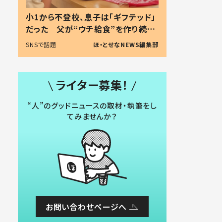
小1から不登校、息子は「ギフテッド」
だった 父が“ウチ給食”を作り続け
る理由とは #令和の親 #令和の子
SNSで話題
ほ・とせなNEWS編集部
ライター募集！
“人”のグッドニュースの取材・執筆をし
てみませんか？
お問い合わせページへ