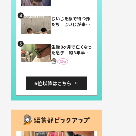
賛したお弁当に「美
味しそう」「お弁当す
ごい」
じいじを駅で待つ孫
たち じいじが来た
瞬間…！？「じいじイ
ケメン」「デレッデレ」
「嬉しくて可愛くてた
生後8ヶ月で亡くなっ
まらない」「幸せにな
た息子 約3年半
れる」
後、当時の妻の日記
に書いてあった本音
とは
6位以降はこちら