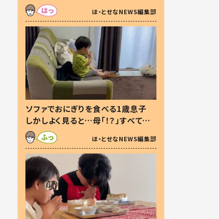
た本音とは
ほ・とせなNEWS編集部
ソファでおにぎりを食べる1歳息子
しかしよく見ると…母「！？」すべてを
察した母の投稿に「可愛いから許
ほ・とせなNEWS編集部
す！」「現行犯〜」