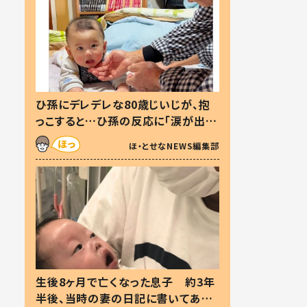
ひ孫にデレデレな80歳じいじが、抱
っこすると…ひ孫の反応に「涙が出ま
した」「可愛くて仕方ない」
ほ・とせなNEWS編集部
生後8ヶ月で亡くなった息子 約3年
半後、当時の妻の日記に書いてあっ