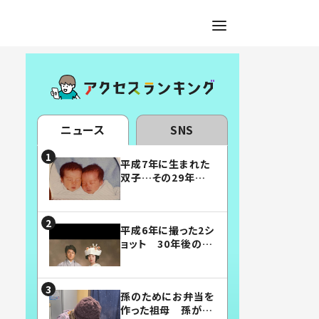
ニュース
SNS
平成7年に生まれた
双子…その29年後
の姿に「漫画みたい」
「素敵すぎる」
平成6年に撮った2シ
ョット 30年後の姿
に…「美男美女」「こ
んな夫婦になりた
い」
孫のためにお弁当を
作った祖母 孫が絶