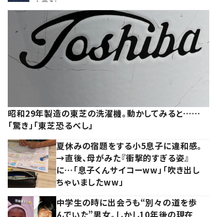
昭和29年製造の東芝の洗濯機。動かしてみると……
「驚き」「東芝恐るべし」
夏休みの宿題をする小5息子に違和感。
→直後、母がみた『衝撃的すぎる姿』
に…「息子くんサイコーww」「吹き出し
ちゃいましたww」
中学生の時に出会うも“別々の道を歩
んでいた”男女。しかし10年後の現在