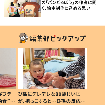
ズ「パンどろぼう」の作者に聞
く、絵本制作に込める思い
ギフテ
ひ孫にデレデレな80歳じいじ
給食”を
が、抱っこすると…ひ孫の反応に