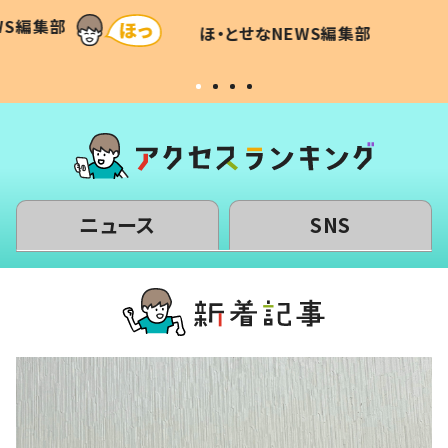
和の親
「涙が出ました」「可愛くて仕方な
WS編集部
ほ・とせなNEWS編集部
い」
ニュース
SNS