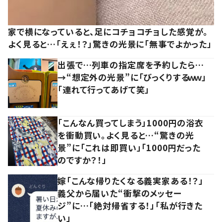
家で横になっていると、足にコチョコチョした感覚が。
よく見ると…「えぇ！？」驚きの光景に「無事でよかった」
出張で…列車の指定席を予約したら…
→“想定外の光景”に「びっくりするｗｗ」
「連れて行ってあげて笑」
「こんなん買ってしまう」1000円の浴衣
を衝動買い。よく見ると…“驚きの光
景”に「これは即買い」「1000円だった
のですか？！」
嫁「こんな帰りたくなる義実家ある！？」
義父から届いた“衝撃のメッセー
ジ”に…「絶対帰省する！」「私が行きた
い」