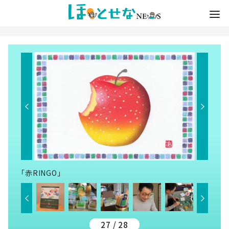
「赤RINGO」
27 / 28