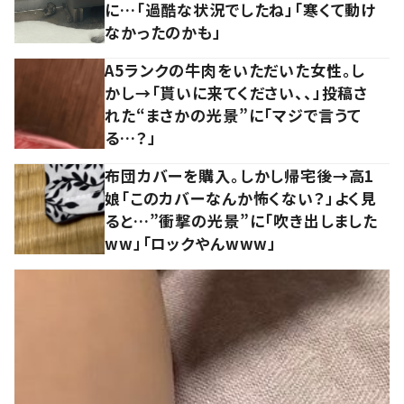
に…「過酷な状況でしたね」「寒くて動け
なかったのかも」
A5ランクの牛肉をいただいた女性。し
かし→「貰いに来てください、、」投稿さ
れた“まさかの光景”に「マジで言うて
る…？」
布団カバーを購入。しかし帰宅後→高1
娘「このカバーなんか怖くない？」よく見
ると…”衝撃の光景”に「吹き出しました
ww」「ロックやんwww」