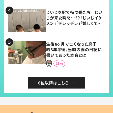
じいじを駅で待つ孫たち じい
じが来た瞬間…！？「じいじイケ
メン」「デレッデレ」「嬉しくて可
愛くてたまらない」「幸せになれ
る」
生後8ヶ月で亡くなった息子
約3年半後、当時の妻の日記に
書いてあった本音とは
6位以降はこちら