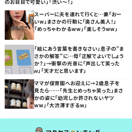
のお目目で可愛い」「渋い～！」
スーパーに夫を連れて行くと…妻「おー
いw」まさかの行動に「奥さん美人！」
「めっちゃわかるww」「楽しそうww」
「絵にあう言葉を書きなさい」息子の”ま
さかの解答”に…母「正解でよいでしょう
か？」→衝撃の光景に「声出して笑った
ｗ」「天才だと思います」
ママが保育園へお迎えに→2歳息子を
見たら……「先生とめっちゃ笑った」まさ
かの姿に「幼児しか許されないヤツ
ww」「大渋滞すぎるw」