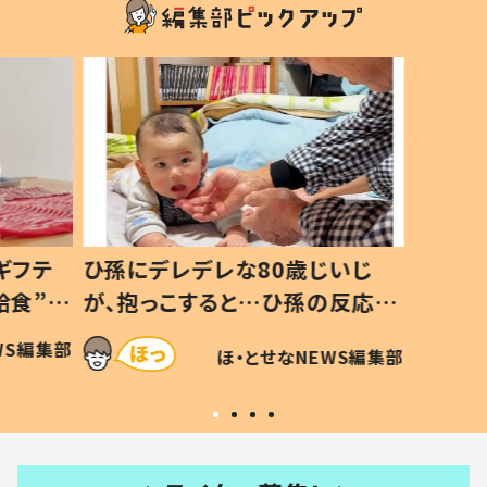
ギフテ
ひ孫にデレデレな80歳じいじ
給食”を
が、抱っこすると…ひ孫の反応に
和の親
「涙が出ました」「可愛くて仕方な
WS編集部
ほ・とせなNEWS編集部
い」