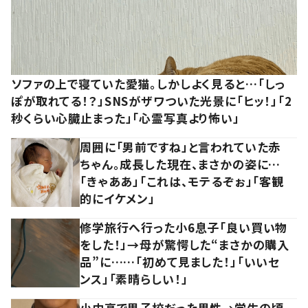
ソファの上で寝ていた愛猫。しかしよく見ると…「しっ
ぽが取れてる！？」SNSがザワついた光景に「ヒッ！」「2
秒くらい心臓止まった」「心霊写真より怖い」
周囲に「男前ですね」と言われていた赤
ちゃん。成長した現在、まさかの姿に…
「きゃああ」「これは、モテるぞぉ」「客観
的にイケメン」
修学旅行へ行った小6息子「良い買い物
をした！」→母が驚愕した“まさかの購入
品”に……「初めて見ました！」「いいセ
ンス」「素晴らしい！」
小中高で男子校だった男性→学生の頃