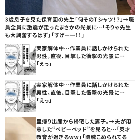
3歳息子を見た保育園の先生「何そのTシャツ！？」→職
員全員に激震が走ったまさかの光景に…「そりゃ先生
も大興奮するはず」「すげーー！！」
実家解体中…作業員に話しかけられた
男性。直後、目撃した衝撃の光景に…
「えっ」
実家解体中…作業員に話しかけられた
男性。直後、目撃した衝撃の光景に…
「えっ」
里帰り出産から帰宅した妻子。→夫が用
意した“ベビーベッド”を見ると…「英才
教育が過ぎるww」「闘魂こめられてる