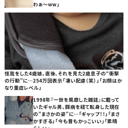
わぁ～ww」
怪我をした4歳娘。直後、それを見た2歳息子の“衝撃
の行動”に…254万回表示「凄い配慮（笑）」「お顔はか
なり重症レベル」
1998年『一世を風靡した雑誌』に載って
いたギャル男。闘病を経て転身した現在
の”まさかの姿”に…「ギャップ！！」「まさ
かすぎる」「今も昔もかっこいい」「素晴