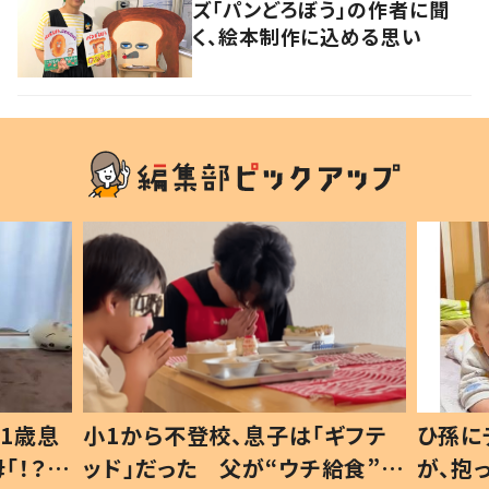
ズ「パンどろぼう」の作者に聞
く、絵本制作に込める思い
1歳息
小1から不登校、息子は「ギフテ
ひ孫に
「！？」
ッド」だった 父が“ウチ給食”を
が、抱