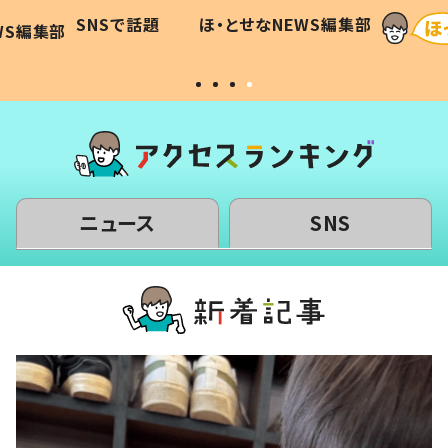
に「可愛
作り続ける理由とは #令和の親
「涙が
SNSで話題
ほ・とせなNEWS編集部
WS編集部
#令和の子
い」
ニュース
SNS