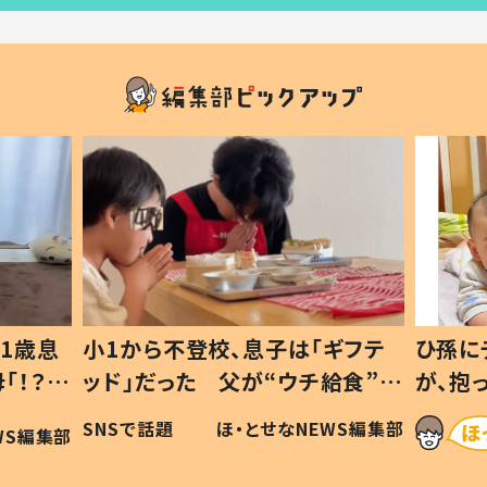
1歳息
小1から不登校、息子は「ギフテ
ひ孫に
「！？」
ッド」だった 父が“ウチ給食”を
が、抱
に「可愛
作り続ける理由とは #令和の親
「涙が
SNSで話題
ほ・とせなNEWS編集部
WS編集部
#令和の子
い」