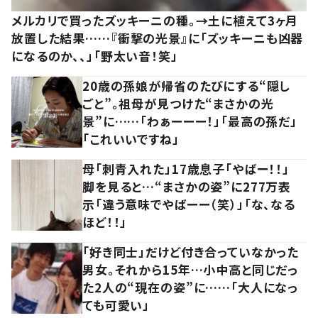
メルカリで買ったズッキーニの種。→土に植えて3ヶ月
放置した結果……『衝撃の光景』に「ズッキーニも凶器
になるのか、、」「野太い音！笑」
20歳の孫娘が帰省のたびにする“隠し
ごと”。祖母が見つけた“まさかの光
景”に……「わぁーーー！」「最高の孫だ」
「これいいですね」
母「刺青入れた」17歳息子「やばー！！」
脚を見ると…“まさかの姿”に277万表
示「違う意味でやばーー（笑）」「な、なる
ほど！！」
「好き同士」だけど付き合っていなかった
男女。それから15年…小中高と同じだっ
た2人の“現在の姿”に……「大人になっ
ても可愛い」