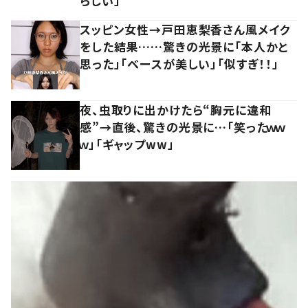
らしい」
スッピン女性→戸田恵梨香さん風メイク
をした結果……驚きの光景に「本人かと
思った」「ベースが美しい」「似すぎ！！」
夜、虫取りに出かけたら“胸元に違和
感”→直後、驚きの光景に…「笑ったｗｗ
ｗ」「ギャップww」