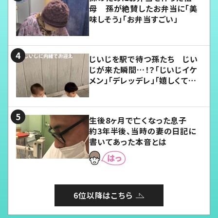
母 孫が絶賛したお弁当に「美
味しそう」「お弁当すごい」
じいじを駅で待つ孫たち じい
じが来た瞬間…！？「じいじイケ
メン」「デレッデレ」「嬉しくて可
愛くてたまらない」「幸せになれ
る」
生後8ヶ月で亡くなった息子
約3年半後、当時の妻の日記に
書いてあった本音とは
6位以降はこちら