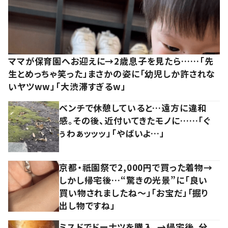
ママが保育園へお迎えに→2歳息子を見たら……「先
生とめっちゃ笑った」まさかの姿に「幼児しか許されな
いヤツww」「大渋滞すぎるw」
ベンチで休憩していると…遠方に違和
感。その後、近付いてきたモノに……「ぐ
ぅわぁッッッ」「やばいよ…」
京都・祇園祭で2,000円で買った着物→
しかし帰宅後…“驚きの光景”に「良い
買い物されましたね～」「お宝だ」「掘り
出し物ですね」
ミスドでドーナツを購入。→帰宅後、分