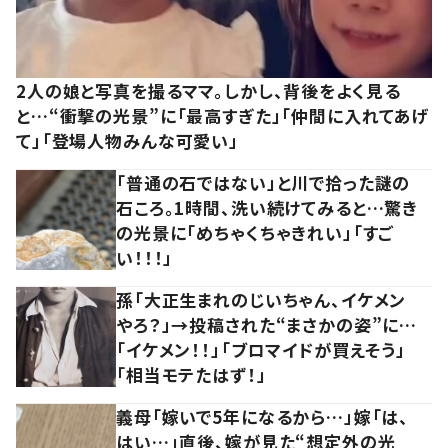
2人の娘と写真を撮るママ。しかし、背後をよく見る
と…“衝撃の光景”に「最高すぎた」「仲間に入れてあげ
て」「登場人物みんな可愛い」
「普通の石ではない」と川で拾った謎の
石ころ。1時間、洗い続けてみると…驚き
の光景に「めちゃくちゃきれい」「すご
い！！！」
孫「大正生まれのじいちゃん、イケメン
やろ？」→投稿された“まさかの姿”に…
「イケメン！！」「ブロマイドが買えそう」
「相当モテたはず！」
義母「嫁いで5年になるから…」嫁「は、
はい…」直後、嫁が見た“想定外の光