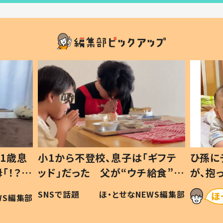
1歳息
小1から不登校、息子は「ギフテ
ひ孫に
「！？」
ッド」だった 父が“ウチ給食”を
が、抱
に「可愛
作り続ける理由とは #令和の親
「涙が
SNSで話題
ほ・とせなNEWS編集部
WS編集部
#令和の子
い」