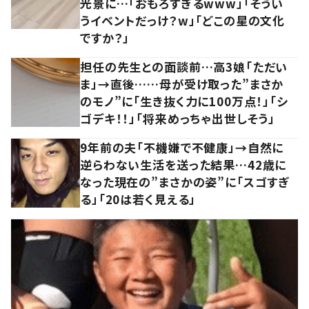
光景に…「おもろすぎるwww」「そうい
うイベントだっけ？w」「どこの星の文化
ですか？」
担任の先生との面談前…高3娘「ただい
ま」→直後……母が受け取った”まさか
のモノ”に「生き抜く力に100万点！」「シ
ゴデキ！！」「将来めっちゃ出世しそう」
9年前の夫「不機嫌で不健康」→自然に
逆らわない生活を送った結果…42歳に
なった現在の”まさかの姿”に「スゴすぎ
る」「20は若く見える」