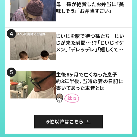
母 孫が絶賛したお弁当に「美
味しそう」「お弁当すごい」
じいじを駅で待つ孫たち じい
じが来た瞬間…！？「じいじイケ
メン」「デレッデレ」「嬉しくて可
愛くてたまらない」「幸せになれ
る」
生後8ヶ月で亡くなった息子
約3年半後、当時の妻の日記に
書いてあった本音とは
6位以降はこちら