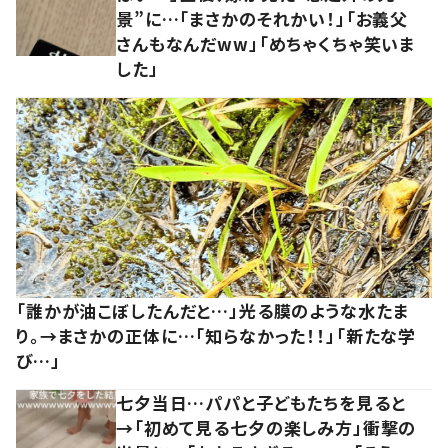
景”に…「まさかのそれかい！」「お義父
さんもなんだww」「めちゃくちゃ笑いま
した」
「誰かが油こぼしたんだと…」光る膜のような水たま
り。→まさかの正体に…「知らなかった！！」「新たな学
び…」
七夕当日…パパと子どもたちを見ると
→「初めて見る七夕の楽しみ方」衝撃の