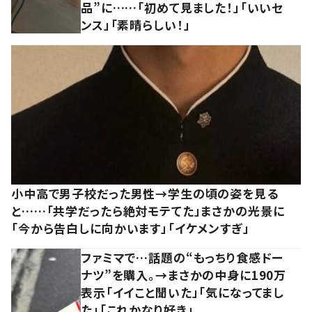
品”に……「初めて見ました！」「いいセ
ンス」「素晴らしい！」
小中高で男子校だった男性→学生の頃の姿を見る
と……「共学だったら絶対モテてた」まさかの光景に
「今から告白しに向かいます」「イケメンすぎ」
ファミマで…話題の“もっちり食感ドー
ナツ”を購入。→まさかの中身に190万
表示「イイこと聞いた」「気になってまし
た」「これかなり好き」