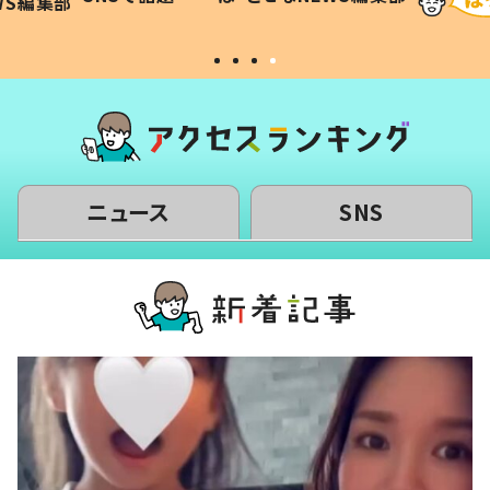
WS編集部
#令和の子
い」
ニュース
SNS