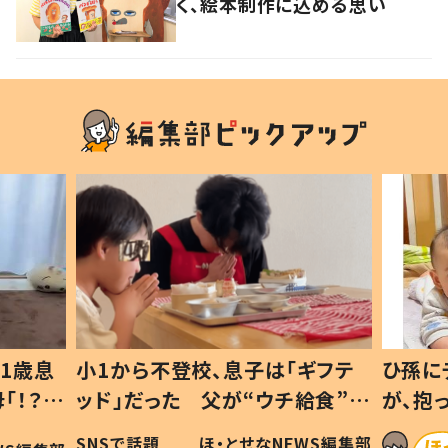
く、絵本制作に込める思い
1歳息
小1から不登校、息子は「ギフテ
ひ孫に
「！？」
ッド」だった 父が“ウチ給食”を
が、抱
に「可愛
作り続ける理由とは #令和の親
「涙が
SNSで話題
ほ・とせなNEWS編集部