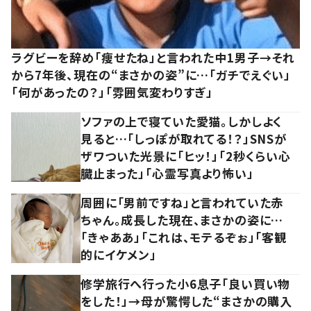
ラグビーを辞め「痩せたね」と言われた中1男子→それ
から7年後、現在の“まさかの姿”に…「ガチでえぐい」
「何があったの？」「雰囲気変わりすぎ」
ソファの上で寝ていた愛猫。しかしよく
見ると…「しっぽが取れてる！？」SNSが
ザワついた光景に「ヒッ！」「2秒くらい心
臓止まった」「心霊写真より怖い」
周囲に「男前ですね」と言われていた赤
ちゃん。成長した現在、まさかの姿に…
「きゃああ」「これは、モテるぞぉ」「客観
的にイケメン」
修学旅行へ行った小6息子「良い買い物
をした！」→母が驚愕した“まさかの購入