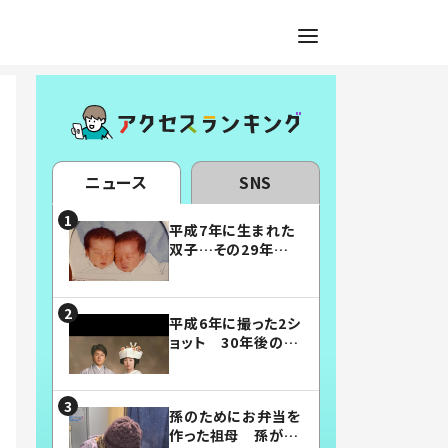
ニュース
SNS
平成7年に生まれた
双子…その29年後
の姿に「漫画みたい」
「素敵すぎる」
平成6年に撮った2シ
ョット 30年後の姿
に…「美男美女」「こ
んな夫婦になりた
い」
孫のためにお弁当を
作った祖母 孫が絶