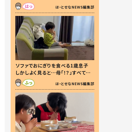
た本音とは
ほ・とせなNEWS編集部
ソファでおにぎりを食べる1歳息子
しかしよく見ると…母「！？」すべてを
察した母の投稿に「可愛いから許
ほ・とせなNEWS編集部
す！」「現行犯〜」