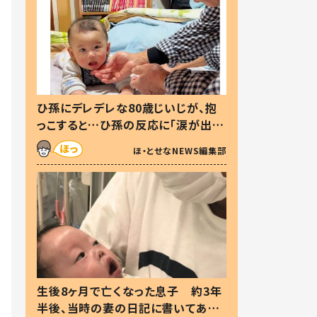
ひ孫にデレデレな80歳じいじが、抱
っこすると…ひ孫の反応に「涙が出ま
した」「可愛くて仕方ない」
ほ・とせなNEWS編集部
生後8ヶ月で亡くなった息子 約3年
半後、当時の妻の日記に書いてあっ