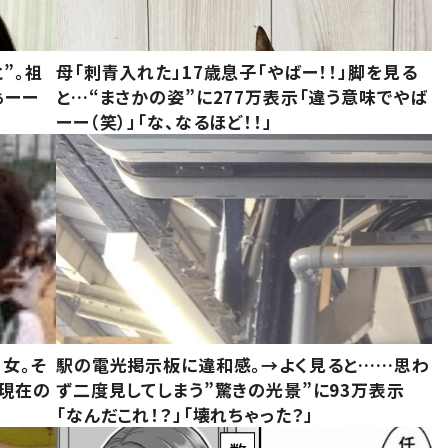
”。祖
母「刺青入れた」17歳息子「やばー！！」脚を見る
ぁーー
と…“まさかの姿”に277万表示「違う意味でやば
ーー（笑）」「な、なるほど！！」
女。そ
駅の電光掲示板に違和感。→よく見ると……思わ
“現在の
ず二度見してしまう”驚きの光景”に93万表示
「なんだこれ！？」「壊れちゃった？」