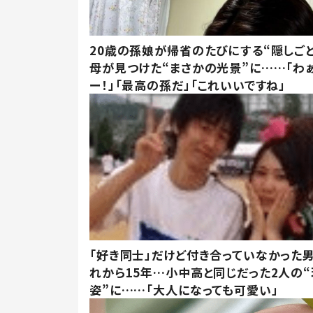
20歳の孫娘が帰省のたびにする“隠しごと
母が見つけた“まさかの光景”に……「わ
ー！」「最高の孫だ」「これいいですね」
「好き同士」だけど付き合っていなかった男
れから15年…小中高と同じだった2人の
姿”に……「大人になっても可愛い」