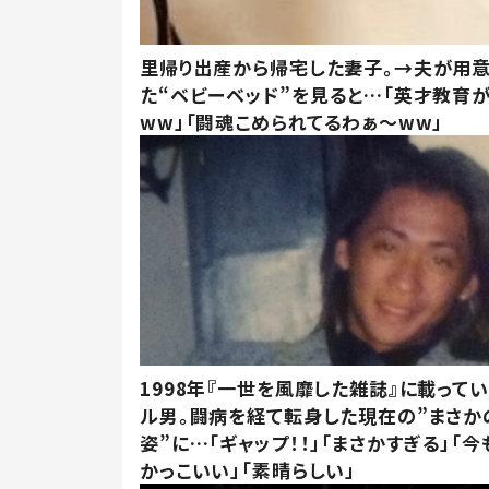
里帰り出産から帰宅した妻子。→夫が用
た“ベビーベッド”を見ると…「英才教育
ww」「闘魂こめられてるわぁ～ww」
1998年『一世を風靡した雑誌』に載って
ル男。闘病を経て転身した現在の”まさか
姿”に…「ギャップ！！」「まさかすぎる」「
かっこいい」「素晴らしい」