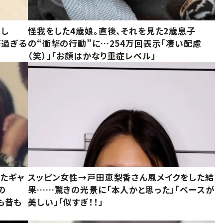
意し
怪我をした4歳娘。直後、それを見た2歳息子
が過ぎる
の“衝撃の行動”に…254万回表示「凄い配慮
（笑）」「お顔はかなり重症レベル」
いたギャ
スッピン女性→戸田恵梨香さん風メイクをした結
の
果……驚きの光景に「本人かと思った」「ベースが
今も昔も
美しい」「似すぎ！！」