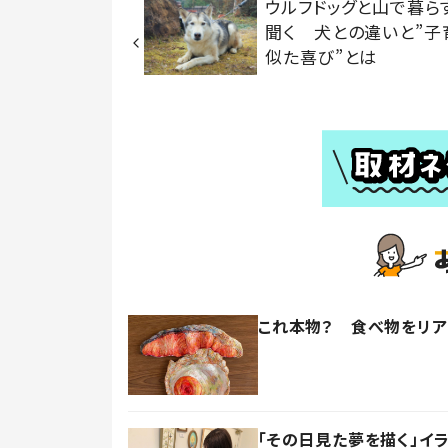
ウルフドッグと山で暮ら
聞く 犬との違いと”子
似た喜び”とは
これ本物？ 食べ物をリ
「その日見た夢を描く」イ