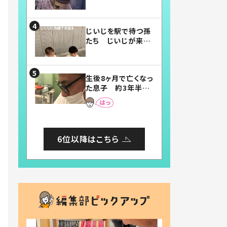
賛したお弁当に「美
味しそう」「お弁当す
ごい」
じいじを駅で待つ孫
たち じいじが来た
瞬間…！？「じいじイ
ケメン」「デレッデレ」
「嬉しくて可愛くてた
生後8ヶ月で亡くなっ
まらない」「幸せにな
た息子 約3年半
れる」
後、当時の妻の日記
に書いてあった本音
とは
6位以降はこちら