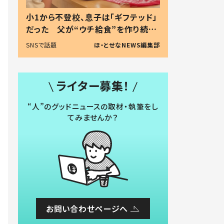
小1から不登校、息子は「ギフテッド」
だった 父が“ウチ給食”を作り続け
る理由とは #令和の親 #令和の子
SNSで話題
ほ・とせなNEWS編集部
ライター募集！
“人”のグッドニュースの取材・執筆をし
てみませんか？
お問い合わせページへ