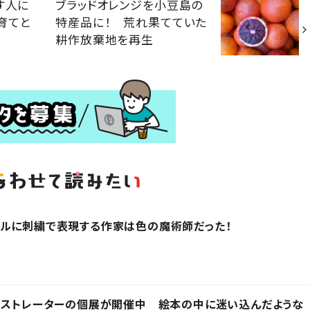
す人に
ブラッドオレンジを小豆島の
育てと
特産品に！ 荒れ果てていた
耕作放棄地を再生
アルに刺繍で表現する作家は色の魔術師だった！
ラストレーターの個展が開催中 絵本の中に迷い込んだような