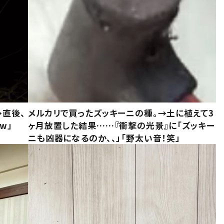
→直後、
メルカリで買ったズッキーニの種。→土に植えて3
w」
ヶ月放置した結果……『衝撃の光景』に「ズッキー
ニも凶器になるのか、、」「野太い音！笑」