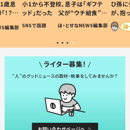
1歳息
小1から不登校、息子は「ギフテ
ひ孫に
「！？」
ッド」だった 父が“ウチ給食”を
が、抱
に「可愛
作り続ける理由とは #令和の親
「涙が
SNSで話題
ほ・とせなNEWS編集部
WS編集部
#令和の子
い」
ライター募集！
“人”のグッドニュースの取材・執筆をしてみませんか？
お問い合わせページへ