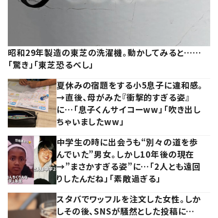
昭和29年製造の東芝の洗濯機。動かしてみると……
「驚き」「東芝恐るべし」
夏休みの宿題をする小5息子に違和感。
→直後、母がみた『衝撃的すぎる姿』
に…「息子くんサイコーww」「吹き出し
ちゃいましたww」
中学生の時に出会うも“別々の道を歩
んでいた”男女。しかし10年後の現在
→”まさかすぎる姿”に…「2人とも遠回
りしたんだね」「素敵過ぎる」
スタバでワッフルを注文した女性。しか
しその後、SNSが騒然とした投稿に…