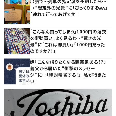
出張で…列車の指定席を予約したら…
→“想定外の光景”に「びっくりするｗｗ」
「連れて行ってあげて笑」
「こんなん買ってしまう」1000円の浴衣
を衝動買い。よく見ると…“驚きの光
景”に「これは即買い」「1000円だった
のですか？！」
嫁「こんな帰りたくなる義実家ある！？」
義父から届いた“衝撃のメッセー
ジ”に…「絶対帰省する！」「私が行きた
い」