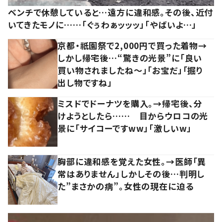
ベンチで休憩していると…遠方に違和感。その後、近付
いてきたモノに……「ぐぅわぁッッッ」「やばいよ…」
京都・祇園祭で2,000円で買った着物→
しかし帰宅後…“驚きの光景”に「良い
買い物されましたね～」「お宝だ」「掘り
出し物ですね」
ミスドでドーナツを購入。→帰宅後、分
けようとしたら…… 目からウロコの光
景に「サイコーですww」「激しいw」
胸部に違和感を覚えた女性。→医師「異
常はありません」しかしその後…判明し
た”まさかの病”。女性の現在に迫る