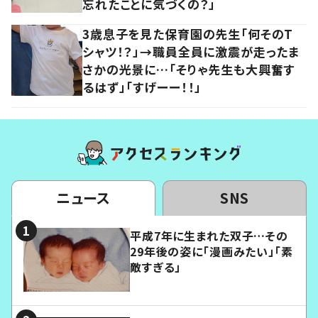
忘れたことに気づくの？」
3歳息子を見た保育園の先生「何そのT
シャツ！？」→職員全員に激震が走ったま
さかの光景に…「そりゃ先生も大興奮す
るはず」「すげーー！！」
ニュース
SNS
平成7年に生まれた双子…その
29年後の姿に「漫画みたい」「素
敵すぎる」