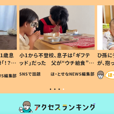
1歳息
小1から不登校、息子は「ギフテ
ひ孫に
「！？」
ッド」だった 父が“ウチ給食”を
が、抱
に「可愛
作り続ける理由とは #令和の親
「涙が
SNSで話題
ほ・とせなNEWS編集部
WS編集部
#令和の子
い」