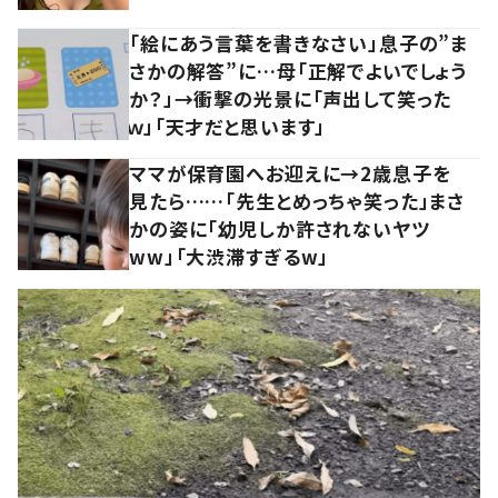
「絵にあう言葉を書きなさい」息子の”ま
さかの解答”に…母「正解でよいでしょう
か？」→衝撃の光景に「声出して笑った
ｗ」「天才だと思います」
ママが保育園へお迎えに→2歳息子を
見たら……「先生とめっちゃ笑った」まさ
かの姿に「幼児しか許されないヤツ
ww」「大渋滞すぎるw」