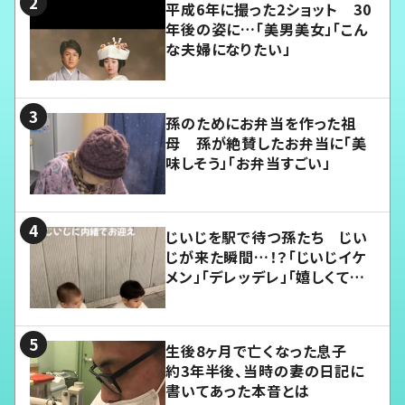
平成6年に撮った2ショット 30
年後の姿に…「美男美女」「こん
な夫婦になりたい」
孫のためにお弁当を作った祖
母 孫が絶賛したお弁当に「美
味しそう」「お弁当すごい」
じいじを駅で待つ孫たち じい
じが来た瞬間…！？「じいじイケ
メン」「デレッデレ」「嬉しくて可
愛くてたまらない」「幸せになれ
る」
生後8ヶ月で亡くなった息子
約3年半後、当時の妻の日記に
書いてあった本音とは